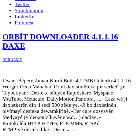
Twitter
Stumbleupon
LinkedIn
Pinterest
ORBİT DOWNLOADER 4.1.1.16
DAXE
BERNAME
Lîsans:Bêpere Ziman:Kurdî Boût:4.12MB Guherto:4.1.1.16
Werger:Occo Mahabad Orbit daxistinêreke pir serketî ye.
Taybetiyan: -Desteka sîteyên Rapidshare, Myspace,
YouTube, Metacafe, DailyMotion,Pandora….. –Leza wê ji
daxistkerên din ji sedî 500 zêde ye. -Ji bo daxistinên
nivîmayî desteka dewamkirinê. -Her cure dosyayên
Medyayê (vîdeo,muzîk,wêne w.d…) dadixe. -
Protokolên HTTP, HTTPS, FTP, MMS, RTSP û
RTMP’yê destek dike. -Desteka …