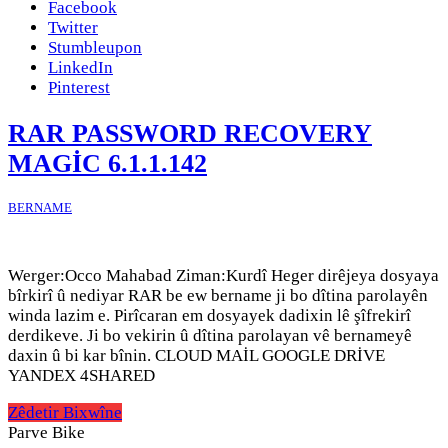
Facebook
Twitter
Stumbleupon
LinkedIn
Pinterest
RAR PASSWORD RECOVERY
MAGİC 6.1.1.142
BERNAME
Werger:Occo Mahabad Ziman:Kurdî Heger dirêjeya dosyaya
bîrkirî û nediyar RAR be ew bername ji bo dîtina parolayên
winda lazim e. Pirîcaran em dosyayek dadixin lê şîfrekirî
derdikeve. Ji bo vekirin û dîtina parolayan vê bernameyê
daxin û bi kar bînin. CLOUD MAİL GOOGLE DRİVE
YANDEX 4SHARED
Zêdetir Bixwîne
Parve Bike