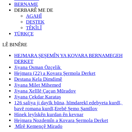
BERNAME
DERBARÊ ME DE
AGAHÎ
DESTEK
TÊKÎLÎ
TÜRKÇE
LÊ BINÊRE
HEJMARA ŞEŞEMÎN YA KOVARA BERNAMEGEH
DERKET
Jiyana Osman Özçelik
Hejmara (22) a Kovara Şermola Derket
Destana Kela Dimdimê
Jiyana Milet Mihemed
Jiyana Xelȋlȇ Çaçan Mȗradov
Jiyana Çekdar Karataş
126 saliya ji dayȋk bȗna, hȋmdarekȋ edebyeta kurdȋ,
bavȇ romana kurdȋ,Erebȇ Şemo Şamȋlov
Hinek leyîskên kurdan ên kevnar
Hejmara Nozdemîn a Kovara Şermola Derket
Mîrê Kemençê Mirado