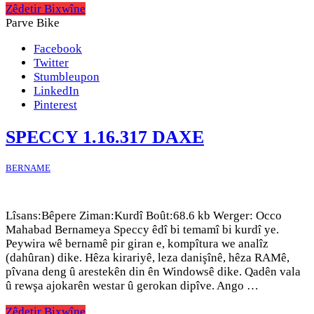
Zêdetir Bixwîne
Parve Bike
Facebook
Twitter
Stumbleupon
LinkedIn
Pinterest
SPECCY 1.16.317 DAXE
BERNAME
Lîsans:Bêpere Ziman:Kurdî Boût:68.6 kb Werger: Occo
Mahabad Bernameya Speccy êdî bi temamî bi kurdî ye.
Peywira wê bernamê pir giran e, kompîtura we analîz
(dahûran) dike. Hêza kirariyê, leza danişînê, hêza RAMê,
pîvana deng û arestekên din ên Windowsê dike. Qadên vala
û rewşa ajokarên westar û gerokan dipîve. Ango …
Zêdetir Bixwîne