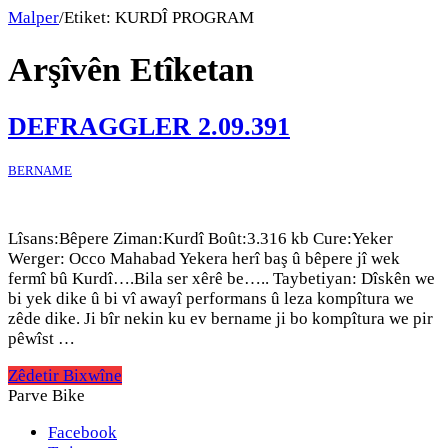
Malper
/
Etiket:
KURDÎ PROGRAM
Arşîvên Etîketan
DEFRAGGLER 2.09.391
BERNAME
Lîsans:Bêpere Ziman:Kurdî Boût:3.316 kb Cure:Yeker
Werger: Occo Mahabad Yekera herî baş û bêpere jî wek
fermî bû Kurdî….Bila ser xêrê be….. Taybetiyan: Dîskên we
bi yek dike û bi vî awayî performans û leza kompîtura we
zêde dike. Ji bîr nekin ku ev bername ji bo kompîtura we pir
pêwîst …
Zêdetir Bixwîne
Parve Bike
Facebook