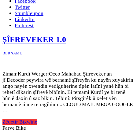
Facebook
Twitter
Stumbleupon
LinkedIn
Pinterest
ŞÎFREVEKER 1.0
BERNAME
Ziman:Kurdî Werger:Occo Mahabad Şîfreveker an
jî Decoder peywira wê bernamê şîfreyên ku nayên xuyakirin
ango nayên xwendin vediguherîne tîpên latînî yanê hûn bi
rehetî dikarin şîfreyê bibînin. Bi temamî Kurdî ye bi tenê
hûn ê daxin û saz bikin. Têbinî: Pirsgirêk û xeletiyên
bernamê ji me re ragihinin.. CLOUD MAİL MEGA GOOGLE
…
Zêdetir Bixwîne
Parve Bike