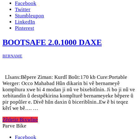
Facebook
Twitter
Stumbleupon
LinkedIn
Pinterest
BOOTSAFE 2.0.1000 DAXE
BERNAME
Lîsans:Bêpere Ziman: Kurdî Boût:170 kb Cure:Portable
Werger: Occo Mahabad Hûn dikarin bi vê bernameyê
kompîtura xwe bi 4 modan ji nû ve bixebitînin. Ji bo ji nû ve
xebitandin û destpêkirina kompîturê bernameyeke bêpere û
pir popûler e. Divê hûn daxin û biceribînin..Ew ê bi teqez
kêrî we bê…. …
Zêdetir Bixwîne
Parve Bike
Facebook