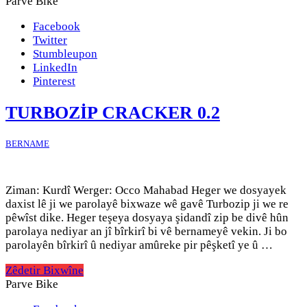
Parve Bike
Facebook
Twitter
Stumbleupon
LinkedIn
Pinterest
TURBOZİP CRACKER 0.2
BERNAME
Ziman: Kurdî Werger: Occo Mahabad Heger we dosyayek
daxist lê ji we parolayê bixwaze wê gavê Turbozip ji we re
pêwîst dike. Heger teşeya dosyaya şidandî zip be divê hûn
parolaya nediyar an jî bîrkirî bi vê bernameyê vekin. Ji bo
parolayên bîrkirî û nediyar amûreke pir pêşketî ye û …
Zêdetir Bixwîne
Parve Bike