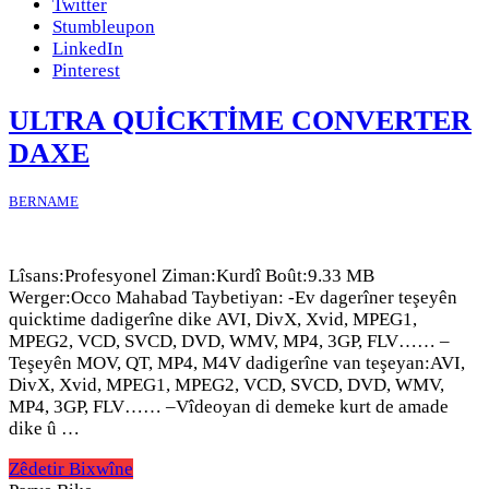
Twitter
Stumbleupon
LinkedIn
Pinterest
ULTRA QUİCKTİME CONVERTER
DAXE
BERNAME
Lîsans:Profesyonel Ziman:Kurdî Boût:9.33 MB
Werger:Occo Mahabad Taybetiyan: -Ev dagerîner teşeyên
quicktime dadigerîne dike AVI, DivX, Xvid, MPEG1,
MPEG2, VCD, SVCD, DVD, WMV, MP4, 3GP, FLV…… –
Teşeyên MOV, QT, MP4, M4V dadigerîne van teşeyan:AVI,
DivX, Xvid, MPEG1, MPEG2, VCD, SVCD, DVD, WMV,
MP4, 3GP, FLV…… –Vîdeoyan di demeke kurt de amade
dike û …
Zêdetir Bixwîne