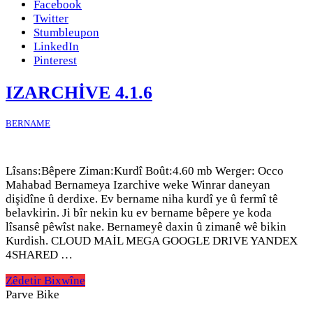
Facebook
Twitter
Stumbleupon
LinkedIn
Pinterest
IZARCHİVE 4.1.6
BERNAME
Lîsans:Bêpere Ziman:Kurdî Boût:4.60 mb Werger: Occo
Mahabad Bernameya Izarchive weke Winrar daneyan
dişidîne û derdixe. Ev bername niha kurdî ye û fermî tê
belavkirin. Ji bîr nekin ku ev bername bêpere ye koda
lîsansê pêwîst nake. Bernameyê daxin û zimanê wê bikin
Kurdish. CLOUD MAİL MEGA GOOGLE DRIVE YANDEX
4SHARED …
Zêdetir Bixwîne
Parve Bike