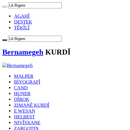
AGAHÎ
DESTEK
TÊKÎLÎ
Bernamegeh
KURDÎ
MALPER
BİYOGRAFÎ
ÇAND
HUNER
DÎROK
ZIMANÊ KURDÎ
E WEŞAN
HELBEST
NIVÎSXANE
ZARGOTIN