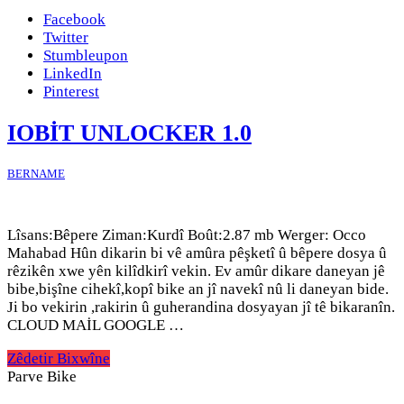
Facebook
Twitter
Stumbleupon
LinkedIn
Pinterest
IOBİT UNLOCKER 1.0
BERNAME
Lîsans:Bêpere Ziman:Kurdî Boût:2.87 mb Werger: Occo
Mahabad Hûn dikarin bi vê amûra pêşketî û bêpere dosya û
rêzikên xwe yên kilîdkirî vekin. Ev amûr dikare daneyan jê
bibe,bişîne cihekî,kopî bike an jî navekî nû li daneyan bide.
Ji bo vekirin ,rakirin û guherandina dosyayan jî tê bikaranîn.
CLOUD MAİL GOOGLE …
Zêdetir Bixwîne
Parve Bike