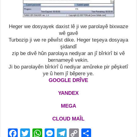
Heger we dosyayek daxist lê ji we parolayê bixwaze
wê gavê
Turbozip ji we re pêwîst dike. Heger teşeya dosyaya
şidandî
zip be divê hûn parolaya nediyar an jî bîrkirî bi vê
bernameyê vekin.
Ji bo parolayên bîrkirî û nediyar amûreke pir pêşketî
ye û hem jî bêpere ye.
GOOGLE DRÎVE
YANDEX
MEGA
CLOUD MAÎL
F
T
W
M
T
C
S