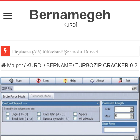
Bernamegeh
KURDÎ
Hejmara (22) a Kovara Şermola Derket
Destana Kela Dimdimê
Malper
/
KURDÎ
/
BERNAME
/
TURBOZİP CRACKER 0.2