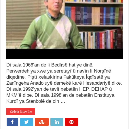
Di sala 1966’an de li Bedlîsê hatiye dinê.
Perwerdehiya xwe ya seretayî û navîn li Norşînê
diqedîne. Piştî xelaskirina Fakûlteya Îqdîsatê ya
Zanîngeha Anadoluyê demekê karê Hesabdariyê dike.
Di sala 1992’yan de tevlî xebatên HEP, DEHAP û
MKM’ê dibe. Di sala 1998’an de xebatên Enstituya
Kurdî ya Stenbolê de cih …
Zêdetir Bixwîne