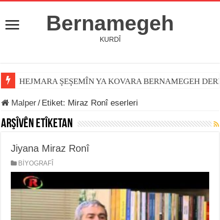
Bernamegeh
KURDÎ
HEJMARA ŞEŞEMÎN YA KOVARA BERNAMEGEH DER
Malper
/
Etiket:
Miraz Ronî eserleri
Arşîvên Etîketan
Jiyana Miraz Ronî
BİYOGRAFÎ