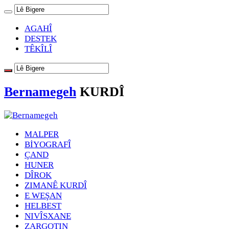
AGAHÎ
DESTEK
TÊKÎLÎ
Bernamegeh
KURDÎ
MALPER
BİYOGRAFÎ
ÇAND
HUNER
DÎROK
ZIMANÊ KURDÎ
E WEŞAN
HELBEST
NIVÎSXANE
ZARGOTIN