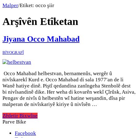
Malper
/
Etiket:
occo şiir
Arşîvên Etîketan
Jiyana Occo Mahabad
BİYOGRAFÎ
Occo Mahabad helbestvan, bernamenûs, wergêr û
nivîskarekî Kurd e. Occo Mahabad di sala 1977′an de li
Wanê hatiye dinê. Piştî qedandina zanîngeha Stenbolê dest
bi nivîsandinê dike. Her weha di kovarên wekî Çîrûsk, Asiva,
Pengav de nivîs û helbestên wî hatine weşandin, dîsa pir
malperan de nivîskariyê kiriye û nivîsên …
Zêdetir Bixwîne
Parve Bike
Facebook