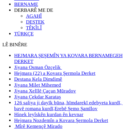
BERNAME
DERBARÊ ME DE
AGAHÎ
DESTEK
TÊKÎLÎ
TÜRKÇE
LÊ BINÊRE
HEJMARA ŞEŞEMÎN YA KOVARA BERNAMEGEH
DERKET
Jiyana Osman Özçelik
Hejmara (22) a Kovara Şermola Derket
Destana Kela Dimdimê
Jiyana Milet Mihemed
Jiyana Xelȋlȇ Çaçan Mȗradov
Jiyana Çekdar Karataş
126 saliya ji dayȋk bȗna, hȋmdarekȋ edebyeta kurdȋ,
bavȇ romana kurdȋ,Erebȇ Şemo Şamȋlov
Hinek leyîskên kurdan ên kevnar
Hejmara Nozdemîn a Kovara Şermola Derket
Mîrê Kemençê Mirado