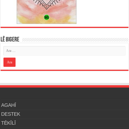
LÊ BIGERE
AGAHÎ
DESTEK
TÊKÎLÎ