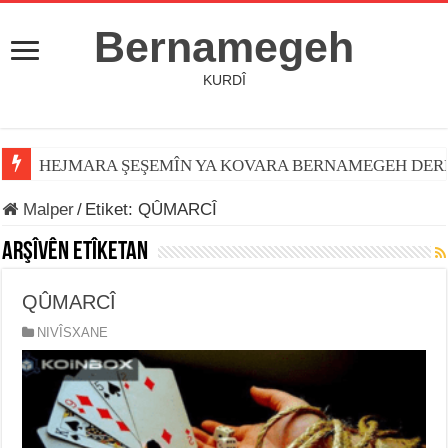
Bernamegeh
KURDÎ
HEJMARA ŞEŞEMÎN YA KOVARA BERNAMEGEH DER
Malper
/
Etiket:
QÛMARCÎ
Arşîvên Etîketan
QÛMARCÎ
NIVÎSXANE