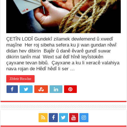
ÇETÎN LODÎ Gundekî zilamek dewlemend û xwedî
maşîne Her roj sibeha sefera ku ji wan gundan rêwî
didan hev dibirin Bajêr û danê êvarê gundî suwar
dikirin tanîn mal Wext sal êdî hînê leyîstokên
çayxane tevan bibû. Çayxane a ku li xeracê valahiya
nava rojan de Hêdî hêdî li ser …
Zêdetir Bixwîne