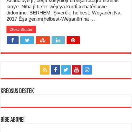
Anadoluyê jî, beşa sosyolojî û beşa fotografê xelas
kiriye. Niha jî li ser wêjeya kurdî xebatên xwe
didomîne. BERHEM: Şiverêk, helbest, Weşanên Na,
2017 Êşa genim(helbest-Weşanên na …
Zêdetir Bixwîne
KREOSUS DESTEK
BİBE ABONE!