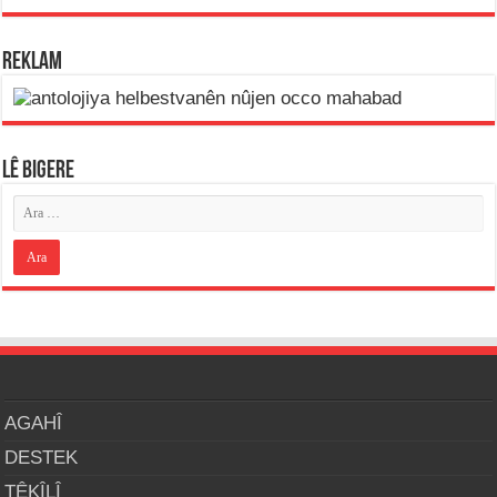
REKLAM
LÊ BIGERE
AGAHÎ
DESTEK
TÊKÎLÎ