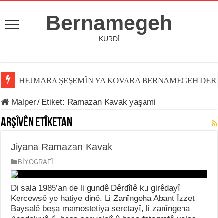
Bernamegeh
KURDÎ
HEJMARA ŞEŞEMÎN YA KOVARA BERNAMEGEH DER
Malper
/
Etiket:
Ramazan Kavak yaşami
Arşîvên Etîketan
Jiyana Ramazan Kavak
BİYOGRAFÎ
Di sala 1985’an de li gundê Dêrdîlê ku girêdayî
Kercewsê ye hatiye dinê. Li Zanîngeha Abant Îzzet
Baysalê beşa mamostetiya seretayî, li zanîngeha