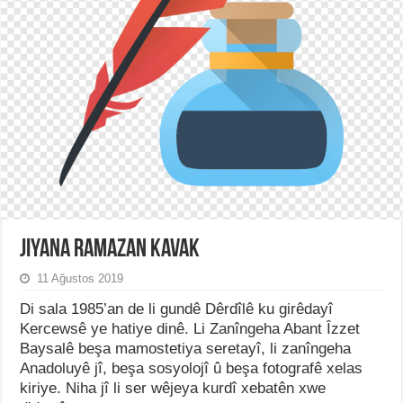
Jiyana Ramazan Kavak
11 Ağustos 2019
Di sala 1985’an de li gundê Dêrdîlê ku girêdayî
Kercewsê ye hatiye dinê. Li Zanîngeha Abant Îzzet
Baysalê beşa mamostetiya seretayî, li zanîngeha
Anadoluyê jî, beşa sosyolojî û beşa fotografê xelas
kiriye. Niha jî li ser wêjeya kurdî xebatên xwe