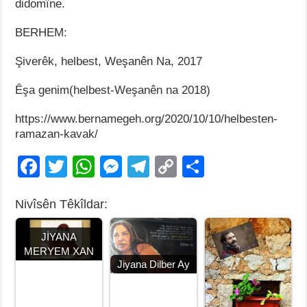
didomîne.
BERHEM:
Şiverêk, helbest, Weşanên Na, 2017
Êşa genim(helbest-Weşanên na 2018)
https://www.bernamegeh.org/2020/10/10/helbesten-
ramazan-kavak/
F
T
W
M
T
C
S
a
wi
h
e
el
o
h
Nivîsên Têkîldar:
c
tt
at
ss
e
p
ar
e
er
s
e
gr
y
e
JİYANA
b
A
n
a
Li
MERYEM XAN
Jiyana Dilber Ay
o
p
g
m
n
o
p
er
k