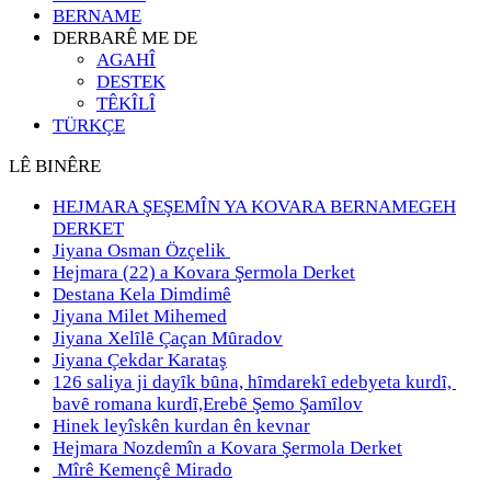
BERNAME
DERBARÊ ME DE
AGAHÎ
DESTEK
TÊKÎLÎ
TÜRKÇE
LÊ BINÊRE
HEJMARA ŞEŞEMÎN YA KOVARA BERNAMEGEH
DERKET
Jiyana Osman Özçelik
Hejmara (22) a Kovara Şermola Derket
Destana Kela Dimdimê
Jiyana Milet Mihemed
Jiyana Xelȋlȇ Çaçan Mȗradov
Jiyana Çekdar Karataş
126 saliya ji dayȋk bȗna, hȋmdarekȋ edebyeta kurdȋ,
bavȇ romana kurdȋ,Erebȇ Şemo Şamȋlov
Hinek leyîskên kurdan ên kevnar
Hejmara Nozdemîn a Kovara Şermola Derket
Mîrê Kemençê Mirado