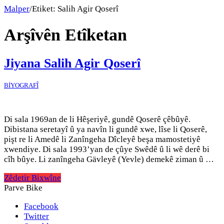
Malper
/
Etiket:
Salih Agir Qoserî
Arşîvên Etîketan
Jiyana Salih Agir Qoserî
BİYOGRAFÎ
Di sala 1969an de li Hêşeriyê, gundê Qoserê çêbûyê.
Dibistana seretayî û ya navîn li gundê xwe, lîse li Qoserê,
pişt re li Amedê li Zanîngeha Dîcleyê beşa mamostetiyê
xwendiye. Di sala 1993’yan de çûye Swêdê û li wê derê bi
cîh bûye. Li zanîngeha Gävleyê (Yevle) demekê ziman û …
Zêdetir Bixwîne
Parve Bike
Facebook
Twitter