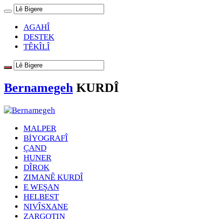
AGAHÎ
DESTEK
TÊKÎLÎ
Bernamegeh
KURDÎ
MALPER
BİYOGRAFÎ
ÇAND
HUNER
DÎROK
ZIMANÊ KURDÎ
E WEŞAN
HELBEST
NIVÎSXANE
ZARGOTIN