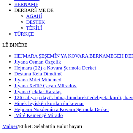
BERNAME
DERBARÊ ME DE
AGAHÎ
DESTEK
TÊKÎLÎ
TÜRKÇE
LÊ BINÊRE
HEJMARA ŞEŞEMÎN YA KOVARA BERNAMEGEH DE
Jiyana Osman Özçelik
Hejmara (22) a Kovara Şermola Derket
Destana Kela Dimdimê
Jiyana Milet Mihemed
Jiyana Xelȋlȇ Çaçan Mȗradov
Jiyana Çekdar Karataş
126 saliya ji dayȋk bȗna, hȋmdarekȋ edebyeta kurdȋ, b
Hinek leyîskên kurdan ên kevnar
Hejmara Nozdemîn a Kovara Şermola Derket
Mîrê Kemençê Mirado
Malper
/
Etiket:
Selahattin Bulut hayatı