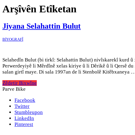
Arşîvên Etîketan
Jiyana Selahattin Bulut
BİYOGRAFÎ
Selahedîn Bulut (bi tirkî: Selahattin Bulut) nivîskarekî kurd 
Perwerdeyiyê li Mêrdînê xelas kiriye û li Dêrikê û li Qersê du 
salan girtî maye. Di sala 1997an de li Stenbolê Kitêbxaneya 
Zêdetir Bixwîne
Parve Bike
Facebook
Twitter
Stumbleupon
LinkedIn
Pinterest