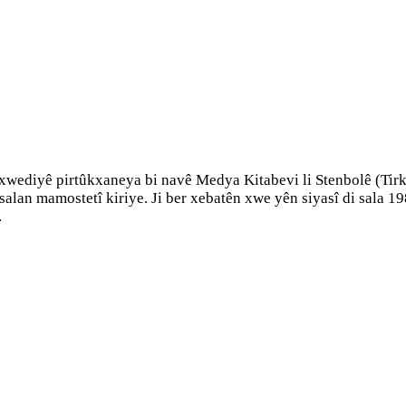
û xwediyê pirtûkxaneya bi navê Medya Kitabevi li Stenbolê (Tirk
salan mamostetî kiriye. Ji ber xebatên xwe yên siyasî di sala 19
…