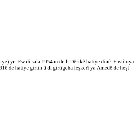
iye) ye. Ew di sala 1954an de li Dêrikê hatiye dinê. Enstîtuya
81ê de hatiye girtin û di girtîgeha leşkerî ya Amedê de heşt