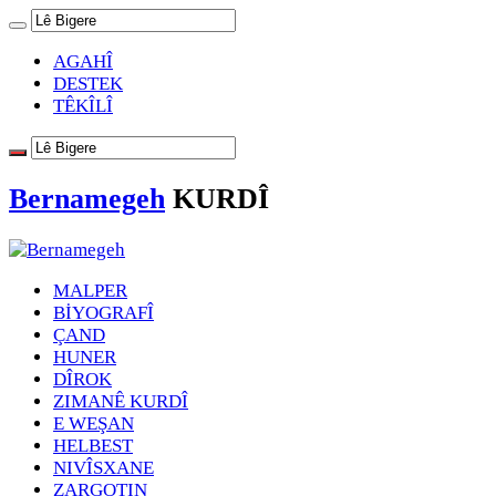
AGAHÎ
DESTEK
TÊKÎLÎ
Bernamegeh
KURDÎ
MALPER
BİYOGRAFÎ
ÇAND
HUNER
DÎROK
ZIMANÊ KURDÎ
E WEŞAN
HELBEST
NIVÎSXANE
ZARGOTIN