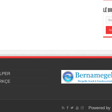
LÊ B
LPER
RKÇE
Powered by