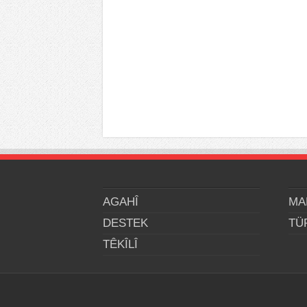
AGAHÎ
MA
DESTEK
TÜ
TÊKÎLÎ