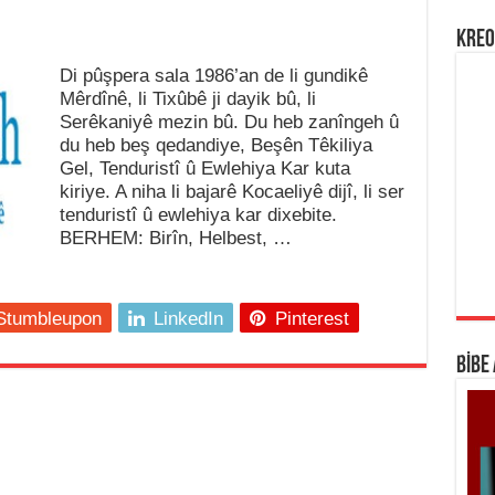
KREO
Di pûşpera sala 1986’an de li gundikê
Mêrdînê, li Tixûbê ji dayik bû, li
Serêkaniyê mezin bû. Du heb zanîngeh û
du heb beş qedandiye, Beşên Têkiliya
Gel, Tenduristî û Ewlehiya Kar kuta
kiriye. A niha li bajarê Kocaeliyê dijî, li ser
tenduristî û ewlehiya kar dixebite.
BERHEM: Birîn, Helbest, …
Stumbleupon
LinkedIn
Pinterest
BİBE