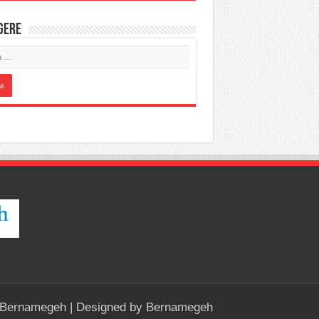
IGERE
Bernamegeh
| Designed by
Bernamegeh