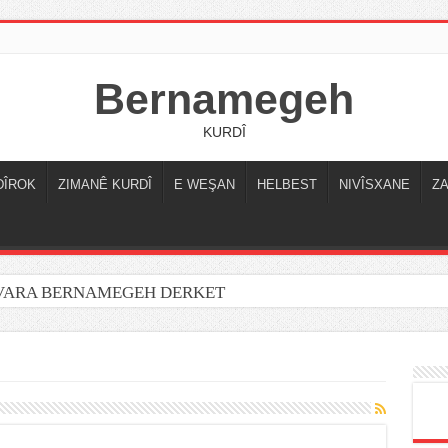
Bernamegeh
KURDÎ
DÎROK
ZIMANÊ KURDÎ
E WEŞAN
HELBEST
NIVÎSXANE
Z
OVARA BERNAMEGEH DERKET