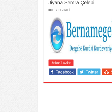
Jiyana Semra Çelebi
BİYOGRAFÎ
Zêdetir Bixwîne
Facebook
Twitter