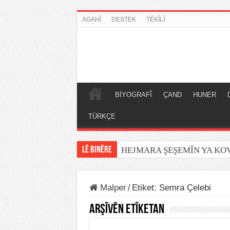
AGAHÎ
DESTEK
TÊKÎLÎ
BİYOGRAFÎ
ÇAND
HUNER
TÜRKÇE
LÊ BINÊRE
HEJMARA ŞEŞEMÎN YA K
Malper
/
Etiket:
Semra Çelebi
Arşîvên Etîketan