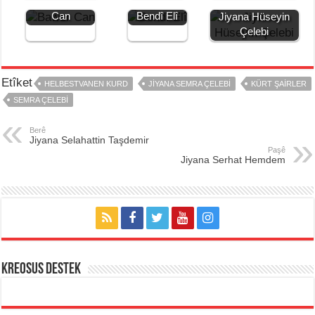
Jiyana Bawer
Jiyana
Can
Bendî Elî
Jiyana Hüseyin
Çelebi
Etîket
HELBESTVANEN KURD
JIYANA SEMRA ÇELEBI
KÜRT ŞAIRLER
SEMRA ÇELEBI
Berê
Jiyana Selahattin Taşdemir
Paşê
Jiyana Serhat Hemdem
KREOSUS DESTEK