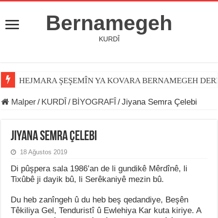
Bernamegeh
KURDÎ
HEJMARA ŞEŞEMÎN YA KOVARA BERNAMEGEH DER
Malper
/
KURDÎ
/
BİYOGRAFÎ
/
Jiyana Semra Çelebi
Jiyana Semra Çelebi
18 Ağustos 2019
Di pûşpera sala 1986’an de li gundikê Mêrdînê, li
Tixûbê ji dayik bû, li Serêkaniyê mezin bû.
Du heb zanîngeh û du heb beş qedandiye, Beşên
Têkiliya Gel, Tenduristî û Ewlehiya Kar kuta kiriye. A