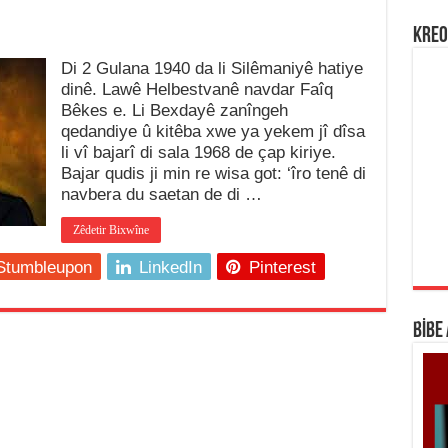
KREO
Di 2 Gulana 1940 da li Silêmaniyê hatiye
dinê. Lawê Helbestvanê navdar Faîq
Bêkes e. Li Bexdayê zanîngeh
qedandiye û kitêba xwe ya yekem jî dîsa
li vî bajarî di sala 1968 de çap kiriye.
Bajar qudis ji min re wisa got: ‘îro tenê di
navbera du saetan de di …
Zêdetir Bixwîne
Stumbleupon
LinkedIn
Pinterest
BİBE