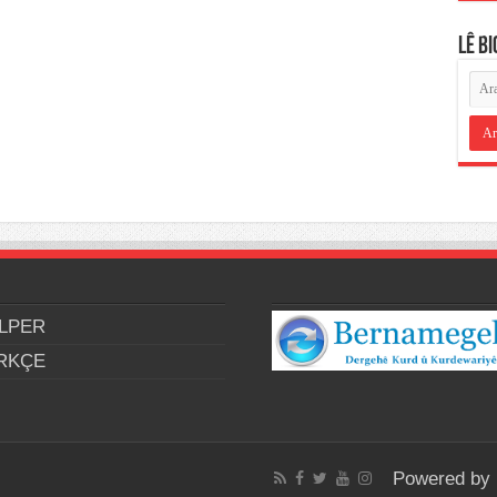
LÊ B
LPER
RKÇE
Powered by