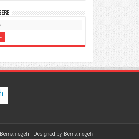
IGERE
Bernamegeh
| Designed by
Bernamegeh