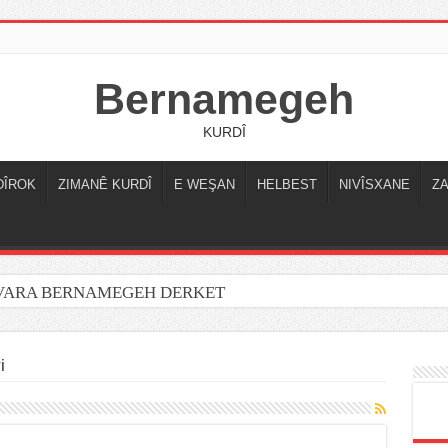
Bernamegeh
KURDÎ
DÎROK
ZIMANÊ KURDÎ
E WEŞAN
HELBEST
NIVÎSXANE
Z
OVARA BERNAMEGEH DERKET
i