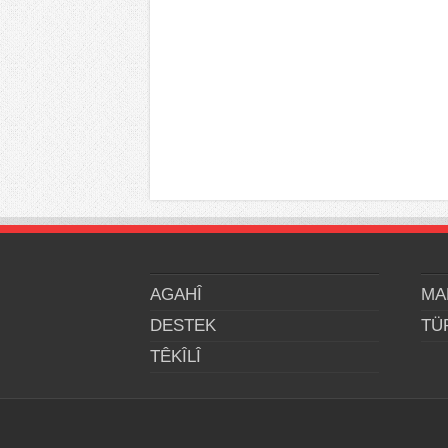
AGAHÎ
MA
DESTEK
TÜ
TÊKÎLÎ