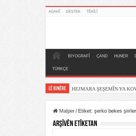
AGAHÎ
DESTEK
TÊKÎLÎ
BİYOGRAFÎ
ÇAND
HUNER
TÜRKÇE
LÊ BINÊRE
HEJMARA ŞEŞEMÎN YA K
Malper
/
Etiket:
şerko bekes şiirler
Arşîvên Etîketan