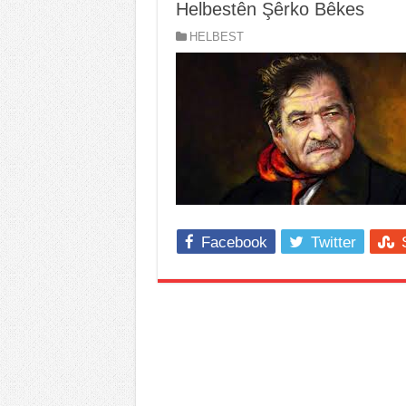
Helbestên Şêrko Bêkes
HELBEST
Facebook
Twitter