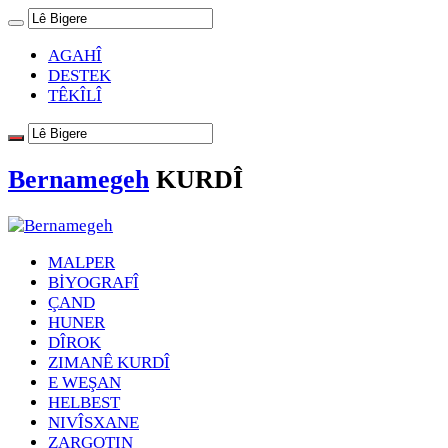
AGAHÎ
DESTEK
TÊKÎLÎ
Bernamegeh
KURDÎ
MALPER
BİYOGRAFÎ
ÇAND
HUNER
DÎROK
ZIMANÊ KURDÎ
E WEŞAN
HELBEST
NIVÎSXANE
ZARGOTIN