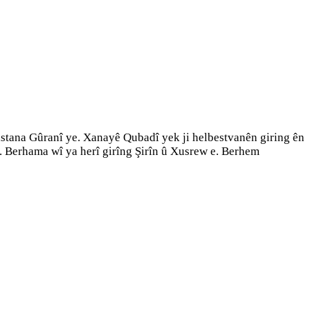
stana Gûranî ye. Xanayê Qubadî yek ji helbestvanên giring ên
. Berhama wî ya herî girîng Şirîn û Xusrew e. Berhem