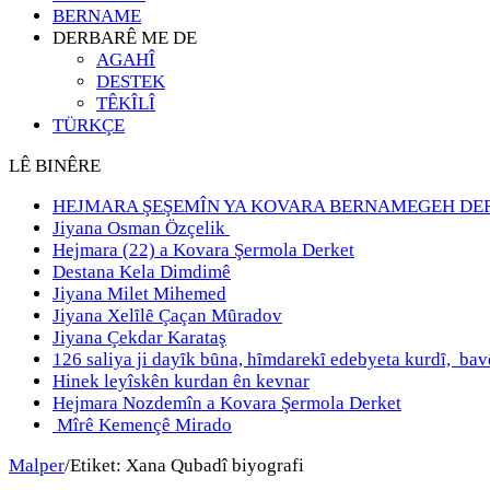
BERNAME
DERBARÊ ME DE
AGAHÎ
DESTEK
TÊKÎLÎ
TÜRKÇE
LÊ BINÊRE
HEJMARA ŞEŞEMÎN YA KOVARA BERNAMEGEH DE
Jiyana Osman Özçelik
Hejmara (22) a Kovara Şermola Derket
Destana Kela Dimdimê
Jiyana Milet Mihemed
Jiyana Xelȋlȇ Çaçan Mȗradov
Jiyana Çekdar Karataş
126 saliya ji dayȋk bȗna, hȋmdarekȋ edebyeta kurdȋ, b
Hinek leyîskên kurdan ên kevnar
Hejmara Nozdemîn a Kovara Şermola Derket
Mîrê Kemençê Mirado
Malper
/
Etiket:
Xana Qubadî biyografi