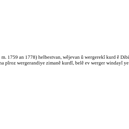
m. 1759 an 1778) helbestvan, wêjevan û wergerekî kurd ê Dibi
na pîroz wergerandiye zimanê kurdî, belê ev werger windayî ye