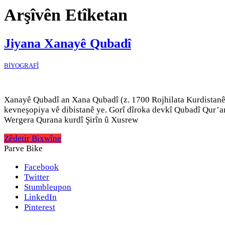
Arşîvên Etîketan
Jiyana Xanayê Qubadî
BİYOGRAFÎ
Xanayê Qubadî an Xana Qubadî (z. 1700 Rojhilata Kurdistanê 
kevneşopiya vê dibistanê ye. Gorî dîroka devkî Qubadî Qur’a
Wergera Qurana kurdî Şirîn û Xusrew
Zêdetir Bixwîne
Parve Bike
Facebook
Twitter
Stumbleupon
LinkedIn
Pinterest