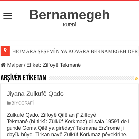
Bernamegeh
KURDÎ
HEJMARA ŞEŞEMÎN YA KOVARA BERNAMEGEH DER
Malper
/
Etiket:
Zilfoyê Tekmanê
Arşîvên Etîketan
Jiyana Zulkufê Qado
BİYOGRAFÎ
Zulkufê Qado, Zilfoyê Qilê an jî Zilfoyê
Tekmanê (bi tirkî: Zülküf Korkmaz) di sala 1959’î de li
gundê Goma Qilê ya girêdayî Tekmana Erzîromê ji
dayîk bûye. Tirkan navê Zülküf Korkmaz pêvekirine.