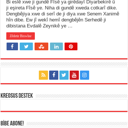
Bi eslê xwe ji gundê Fîsê ya girêdayî Diyarbekirê û
ji eşireta Fîsê ye. Niha di gundê xweda cotkarî dike.
Dengbêjiya xwe di serî de ji diya xwe Senem Xanimê
hîn dibe. Ew jî wekî hemî dengbêjên Serhedê ji
dibistana Evdalê Zeynikê ye …
Zêdetir Bixwîne
KREOSUS DESTEK
BİBE ABONE!