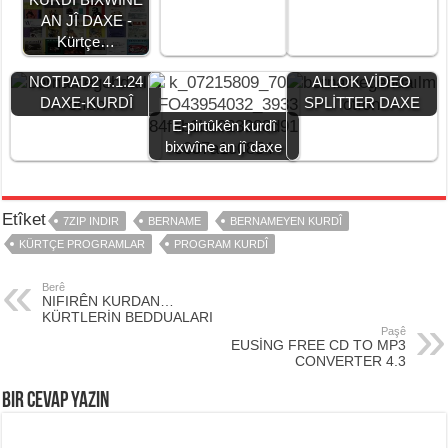
AN JÎ DAXE -
Kürtçe…
NOTPAD2 4.1.24
ALLOK VİDEO
DAXE-KURDÎ
SPLİTTER DAXE
E-pirtûkên kurdî
bixwîne an jî daxe
Etîket
7ZIP INDIR
BERNAME
BERNAMEYEN KURDÎ
KÜRTÇE PROGRAMLAR
PROGRAM KURDÎ
Berê
NIFIRÊN KURDAN…
KÜRTLERİN BEDDUALARI
Paşê
EUSİNG FREE CD TO MP3
CONVERTER 4.3
Bir Cevap Yazın