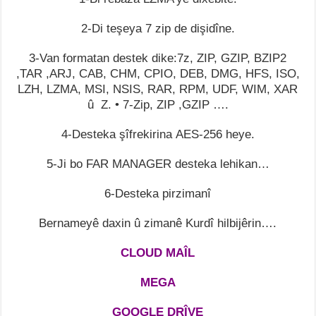
2-Di teşeya 7 zip de dişidîne.
3-Van formatan destek dike:7z, ZIP, GZIP, BZIP2
,TAR ,ARJ, CAB, CHM, CPIO, DEB, DMG, HFS, ISO,
LZH, LZMA, MSI, NSIS, RAR, RPM, UDF, WIM, XAR
û Z. • 7-Zip, ZIP ,GZIP ….
4-Desteka şîfrekirina AES-256 heye.
5-Ji bo FAR MANAGER desteka lehikan…
6-Desteka pirzimanî
Bernameyê daxin û zimanê Kurdî hilbijêrin….
CLOUD MAÎL
MEGA
GOOGLE DRÎVE