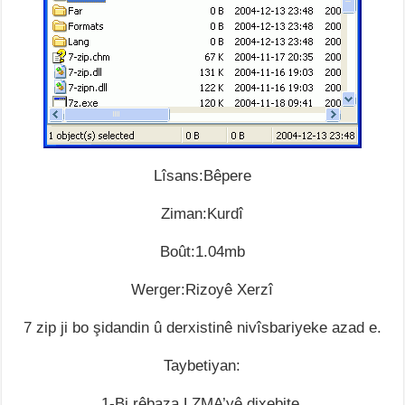
Lîsans:Bêpere
Ziman:Kurdî
Boût:1.04mb
Werger:Rizoyê Xerzî
7 zip ji bo şidandin û derxistinê nivîsbariyeke azad e.
Taybetiyan:
1-Bi rêbaza LZMA’yê dixebite.