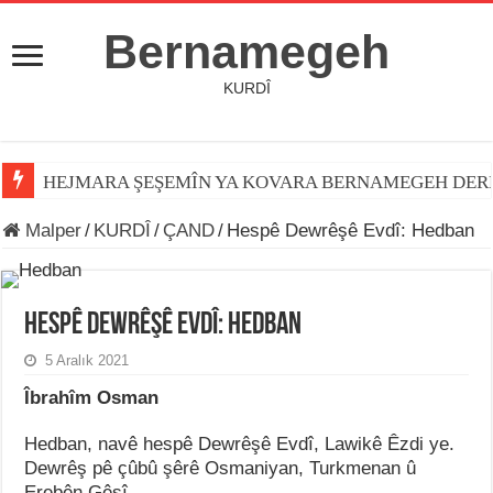
Bernamegeh
KURDÎ
HEJMARA ŞEŞEMÎN YA KOVARA BERNAMEGEH DER
Malper
/
KURDÎ
/
ÇAND
/
Hespê Dewrêşê Evdî: Hedban
Hespê Dewrêşê Evdî: Hedban
5 Aralık 2021
Îbrahîm Osman
Hedban, navê hespê Dewrêşê Evdî, Lawikê Êzdi ye.
Dewrêş pê çûbû şêrê Osmaniyan, Turkmenan û
Erebên Gêsî.