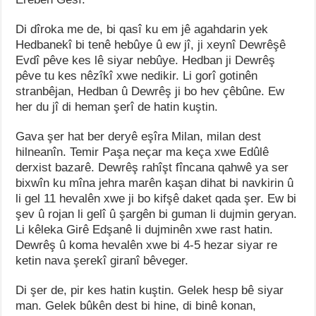
Di dîroka me de, bi qasî ku em jê agahdarin yek
Hedbanekî bi tenê hebûye û ew jî, ji xeynî Dewrêşê
Evdî pêve kes lê siyar nebûye. Hedban ji Dewrêş
pêve tu kes nêzîkî xwe nedikir. Li gorî gotinên
stranbêjan, Hedban û Dewrêş ji bo hev çêbûne. Ew
her du jî di heman şerî de hatin kuştin.
Gava şer hat ber deryê eşîra Milan, milan dest
hilneanîn. Temir Paşa neçar ma keça xwe Edûlê
derxist bazarê. Dewrêş rahîşt fîncana qahwê ya ser
bixwîn ku mîna jehra marên kaşan dihat bi navkirin û
li gel 11 hevalên xwe ji bo kifşê daket qada şer. Ew bi
şev û rojan li gelî û şargên bi guman li dujmin geryan.
Li kêleka Girê Edşanê li dujminên xwe rast hatin.
Dewrêş û koma hevalên xwe bi 4-5 hezar siyar re
ketin nava şerekî giranî bêveger.
Di şer de, pir kes hatin kuştin. Gelek hesp bê siyar
man. Gelek bûkên dest bi hine, di binê konan,