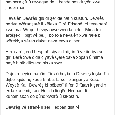
navbera çît û rewagan de li bende hezkiriyên xwe
jinebî man.
Hevalên Dewrêş giş di şer de hatin kuştun. Dewrêş li
beriya Wêranşarê li kêleka Girê Edşanê, bi tena serê
xwe ma. Wî qet hêviya xwe wenda nekir. Mîna ku
artêşek li pişt wî be, ji bo tola hevalên xwe rake bi
wêrekiya şêran daket nava enya dijber.
Her carê çend hesp bê siyar dihîştin û vedieriya ser
gir. Berê xwe dida çiyayê Qerejdaxa xopan û hilma
bayê hinik dikşand pişka xwe.
Dujmin heyirî mabûn. Tirs û heybeta Dewrêş leşkerên
dijber qidûmşikestî kiribû. Li ser plangeriya Kose
Weysê Kal, Dewrêş bi bêbextî û fen û fûtan kişandin
erda kunemişkan. Her du lingên Hedban di
kunemişkan de çûne xwarê û şikestin.
Dewrêş vê stranê li ser Hedban distirê.