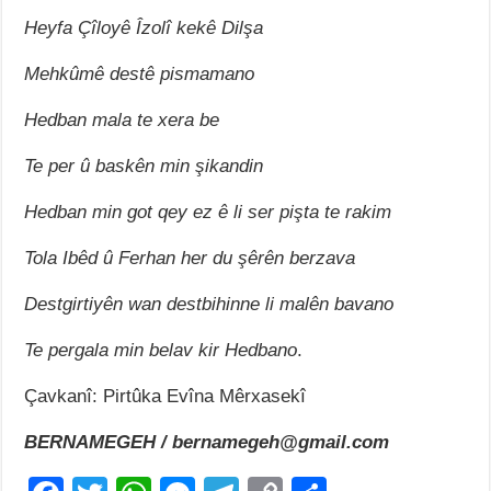
Heyfa Çîloyê Îzolî kekê Dilşa
Mehkûmê destê pismamano
Hedban mala te xera be
De
Te per û baskên min şikandin
st
an
Hedban min got qey ez ê li ser pişta te rakim
a
De
Tola Ibêd û Ferhan her du şêrên berzava
rw
êş
Destgirtiyên wan destbihinne li malên bavano
ê
Ev
Te pergala min belav kir Hedbano
.
dî
te
Çavkanî: Pirtûka Evîna Mêrxasekî
m
aş
BERNAMEGEH / bernamegeh@gmail.com
e
bik