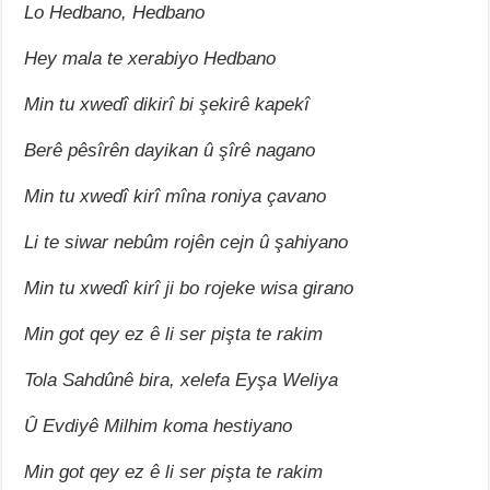
Lo Hedbano, Hedbano
Hey mala te xerabiyo Hedbano
Min tu xwedî dikirî bi şekirê kapekî
Berê pêsîrên dayikan û şîrê nagano
Min tu xwedî kirî mîna roniya çavano
Li te siwar nebûm rojên cejn û şahiyano
Min tu xwedî kirî ji bo rojeke wisa girano
Min got qey ez ê li ser pişta te rakim
Tola Sahdûnê bira, xelefa Eyşa Weliya
Û Evdiyê Milhim koma hestiyano
Min got qey ez ê li ser pişta te rakim