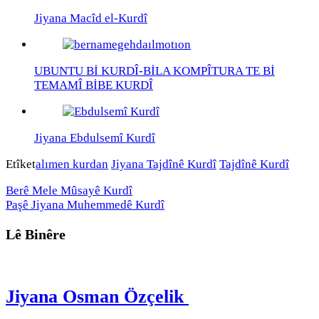
Jiyana Macîd el-Kurdî
UBUNTU Bİ KURDÎ-BİLA KOMPÎTURA TE Bİ
TEMAMÎ BİBE KURDÎ
Jiyana Ebdulsemî Kurdî
Etîket
alımen kurdan
Jiyana Tajdînê Kurdî
Tajdînê Kurdî
Berê
Mele Mûsayê Kurdî
Paşê
Jiyana Muhemmedê Kurdî
Lê Binêre
Jiyana Osman Özçelik