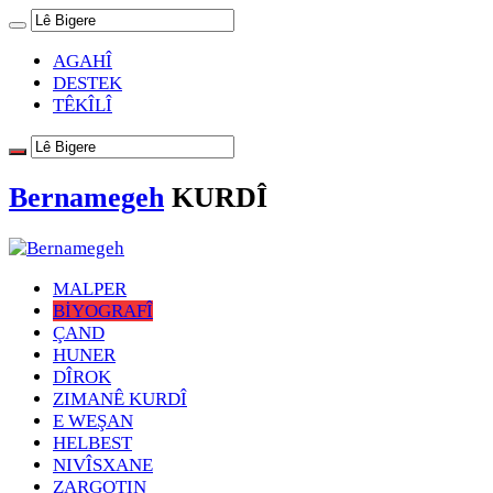
AGAHÎ
DESTEK
TÊKÎLÎ
Bernamegeh
KURDÎ
MALPER
BİYOGRAFÎ
ÇAND
HUNER
DÎROK
ZIMANÊ KURDÎ
E WEŞAN
HELBEST
NIVÎSXANE
ZARGOTIN