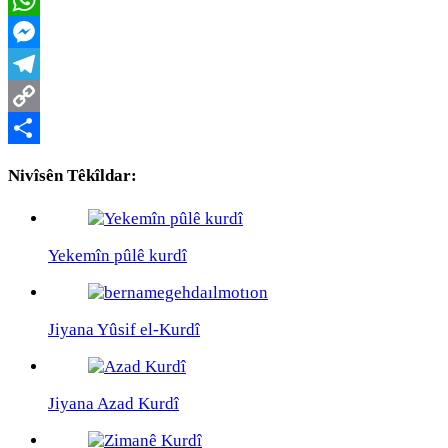
WhatsApp
Messenger
Telegram
Copy
Link
Share
Nivîsên Têkîldar:
Yekemîn pûlê kurdî
Jiyana Yûsif el-Kurdî
Jiyana Azad Kurdî