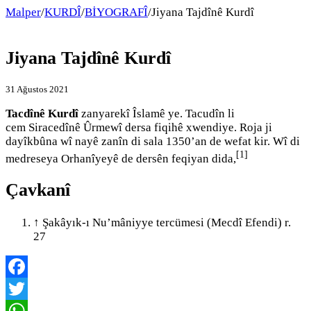
Malper
/
KURDÎ
/
BİYOGRAFÎ
/
Jiyana Tajdînê Kurdî
Jiyana Tajdînê Kurdî
31 Ağustos 2021
Tacdînê Kurdî
zanyarekî Îslamê ye. Tacudîn li
cem Siracedînê Ûrmewî dersa fiqihê xwendiye. Roja ji
dayîkbûna wî nayê zanîn di sala 1350’an de wefat kir. Wî di
[1]
medreseya Orhanîyeyê de dersên feqiyan dida,
Çavkanî
↑
Şakâyık-ı Nu’mâniyye tercümesi (Mecdî Efendi) r.
27
Facebook
Twitter