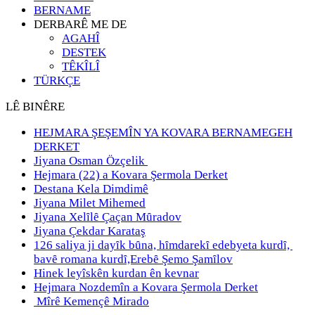
BERNAME
DERBARÊ ME DE
AGAHÎ
DESTEK
TÊKÎLÎ
TÜRKÇE
LÊ BINÊRE
HEJMARA ŞEŞEMÎN YA KOVARA BERNAMEGEH
DERKET
Jiyana Osman Özçelik
Hejmara (22) a Kovara Şermola Derket
Destana Kela Dimdimê
Jiyana Milet Mihemed
Jiyana Xelȋlȇ Çaçan Mȗradov
Jiyana Çekdar Karataş
126 saliya ji dayȋk bȗna, hȋmdarekȋ edebyeta kurdȋ,
bavȇ romana kurdȋ,Erebȇ Şemo Şamȋlov
Hinek leyîskên kurdan ên kevnar
Hejmara Nozdemîn a Kovara Şermola Derket
Mîrê Kemençê Mirado