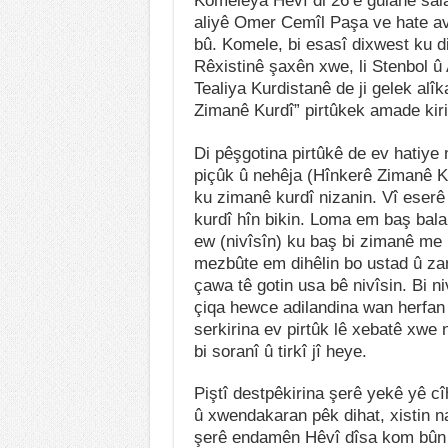
Komeleya Hêvî di 26’ê gulanê sala
aliyê Omer Cemîl Paşa ve hate ava
bû. Komele, bi esasî dixwest ku di
Rêxistinê şaxên xwe, li Stenbol û
Tealiya Kurdistanê de ji gelek alî
Zimanê Kurdî” pirtûkek amade kiri
Di pêşgotina pirtûkê de ev hatiye 
piçûk û nehêja (Hînkerê Zimanê K
ku zimanê kurdî nizanin. Vî eserê
kurdî hîn bikin. Loma em baş bala
ew (nivîsîn) ku baş bi zimanê me
mezbûte em dihêlin bo ustad û zan
çawa tê gotin usa bê nivîsin. Bi n
çiqa hewce adilandina wan herfan 
serkirina ev pirtûk lê xebatê xwe
bi soranî û tirkî jî heye.
Piştî destpêkirina şerê yekê yê c
û xwendakaran pêk dihat, xistin nav
şerê endamên Hêvî dîsa kom bûn 