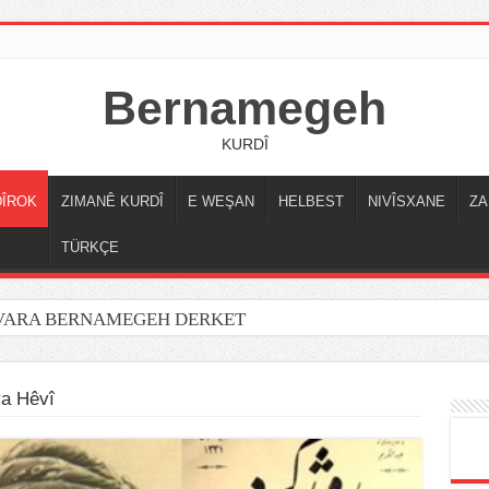
Bernamegeh
KURDÎ
DÎROK
ZIMANÊ KURDÎ
E WEŞAN
HELBEST
NIVÎSXANE
ZA
TÜRKÇE
OVARA BERNAMEGEH DERKET
a Hêvî