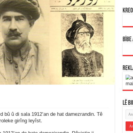
KREO
BİBE
REK
LÊ B
 bû û di sala 1912’an de hat damezrandin. Tê
leke girîng leyîst.