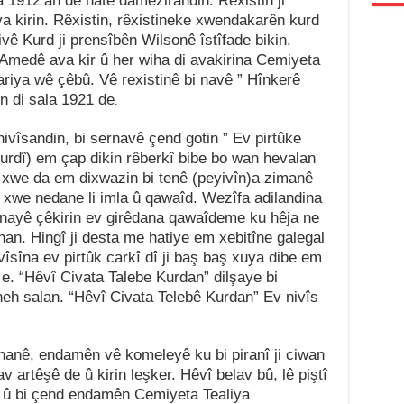
 1912’an de hate damezirandin. Rêxistin ji
 kirin. Rêxistin, rêxistineke xwendakarên kurd
vê Kurd ji prensîbên Wilsonê îstîfade bikin.
 Amedê ava kir û her wiha di avakirina Cemiyeta
kariya wê çêbû. Vê rexistinê bi navê ” Hînkerê
n di sala 1921 de
.
nivîsandin, bi sernavê çend gotin ” Ev pirtûke
urdî) em çap dikin rêberkî bibe bo wan hevalan
 xwe da em dixwazin bi tenê (peyivîn)a zimanê
 xwe nedane li imla û qawaîd. Wezîfa adilandina
 nayê çêkirin ev girêdana qawaîdeme ku hêja ne
an. Hingî ji desta me hatiye em xebitîne galegal
ivîsîna ev pirtûk carkî dî ji baş baş xuya dibe em
e. “Hêvî Civata Talebe Kurdan” dilşaye bi
 neh salan. “Hêvî Civata Telebê Kurdan” Ev nivîs
îhanê, endamên vê komeleyê ku bi piranî ji ciwan
 artêşê de û kirin leşker. Hêvî belav bû, lê piştî
û bi çend endamên Cemiyeta Tealiya