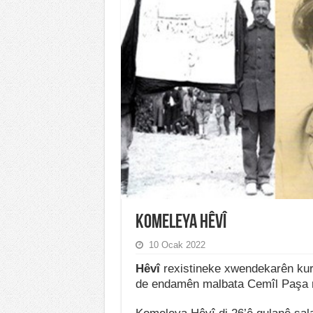
Komeleya Hêvî
10 Ocak 2022
Hêvî
rexistineke xwendekarên kurd
de endamên malbata Cemîl Paşa ro