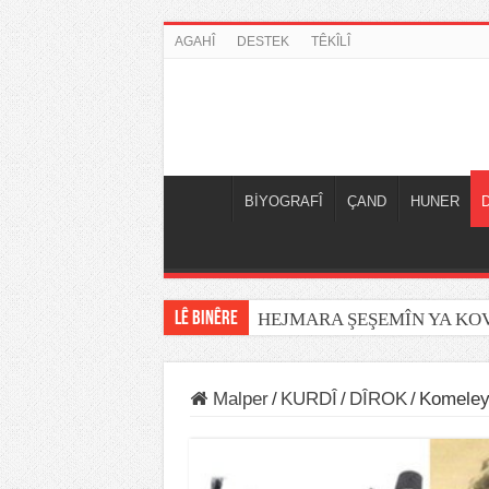
AGAHÎ
DESTEK
TÊKÎLÎ
BİYOGRAFÎ
ÇAND
HUNER
LÊ BINÊRE
HEJMARA ŞEŞEMÎN YA K
Malper
/
KURDÎ
/
DÎROK
/
Komeley