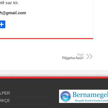
tê saz kir.
eh@gmail.com
C
S
h
ar
e
i
Paşê
Pêjgeha Asûrî
LPER
RKÇE