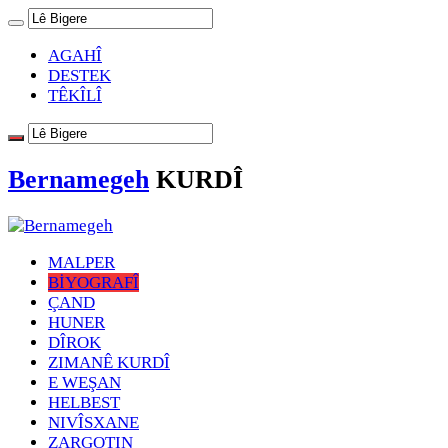
AGAHÎ
DESTEK
TÊKÎLÎ
Bernamegeh
KURDÎ
MALPER
BİYOGRAFÎ
ÇAND
HUNER
DÎROK
ZIMANÊ KURDÎ
E WEŞAN
HELBEST
NIVÎSXANE
ZARGOTIN