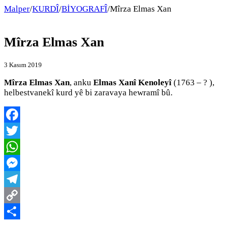
Malper
/
KURDÎ
/
BİYOGRAFÎ
/
Mîrza Elmas Xan
Mîrza Elmas Xan
3 Kasım 2019
Mîrza Elmas Xan
, anku
Elmas Xanî Kenoleyî
(1763 – ? ),
helbestvanekî kurd yê bi zaravaya hewramî bû.
Facebook
Twitter
WhatsApp
Messenger
Telegram
Copy