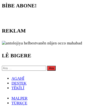
BİBE ABONE!
REKLAM
LÊ BIGERE
Arama:
AGAHÎ
DESTEK
TÊKÎLÎ
MALPER
TÜRKÇE