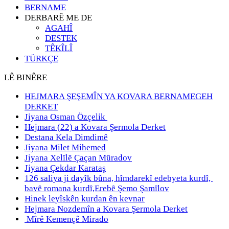
BERNAME
DERBARÊ ME DE
AGAHÎ
DESTEK
TÊKÎLÎ
TÜRKÇE
LÊ BINÊRE
HEJMARA ŞEŞEMÎN YA KOVARA BERNAMEGEH
DERKET
Jiyana Osman Özçelik
Hejmara (22) a Kovara Şermola Derket
Destana Kela Dimdimê
Jiyana Milet Mihemed
Jiyana Xelȋlȇ Çaçan Mȗradov
Jiyana Çekdar Karataş
126 saliya ji dayȋk bȗna, hȋmdarekȋ edebyeta kurdȋ,
bavȇ romana kurdȋ,Erebȇ Şemo Şamȋlov
Hinek leyîskên kurdan ên kevnar
Hejmara Nozdemîn a Kovara Şermola Derket
Mîrê Kemençê Mirado