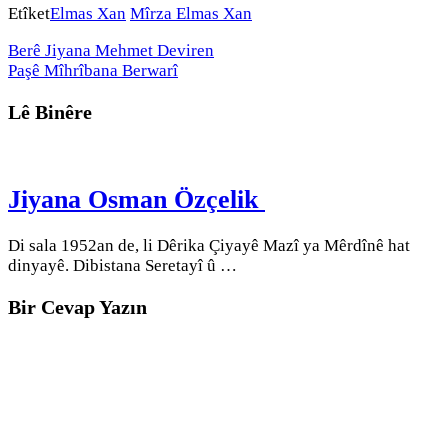
Link
Share
Etîket
Elmas Xan
Mîrza Elmas Xan
Berê
Jiyana Mehmet Deviren
Paşê
Mîhrîbana Berwarî
Lê Binêre
Jiyana Osman Özçelik
Di sala 1952an de, li Dêrika Çiyayê Mazî ya Mêrdînê hat
dinyayê. Dibistana Seretayî û …
Bir Cevap Yazın