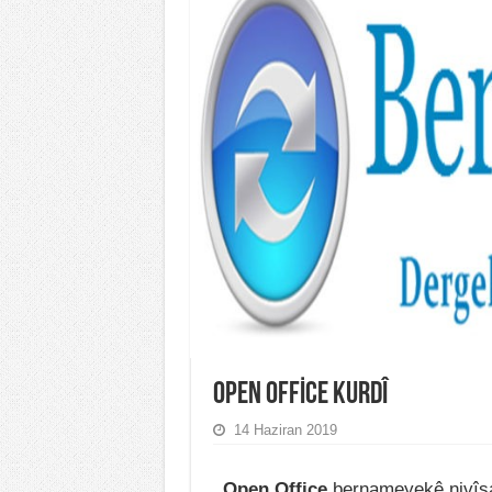
OPEN OFFİCE KURDÎ
14 Haziran 2019
Open Office
bernameyekê nivîsa