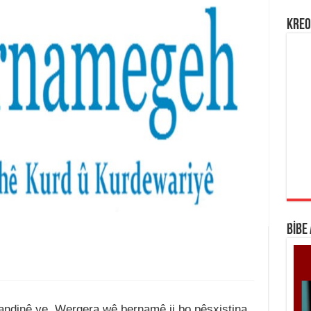
KREO
BİBE
ndinê ye. Wergera wê bernamê ji bo pêşxistina