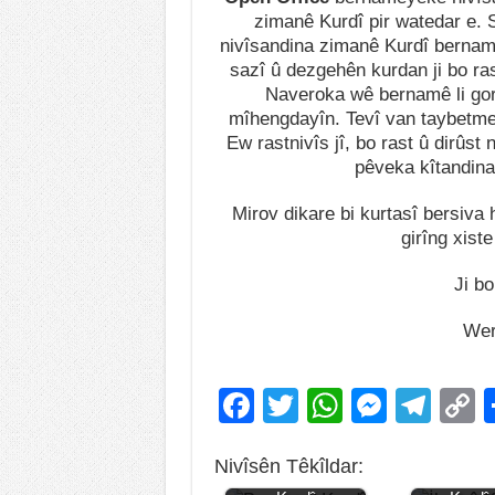
zimanê Kurdî pir watedar e. S
nivîsandina zimanê Kurdî bernam
sazî û dezgehên kurdan ji bo ras
Naveroka wê bernamê li gor
mîhengdayîn. Tevî van taybetmen
Ew rastnivîs jî, bo rast û dirûst 
pêveka kîtandina 
Mirov dikare bi kurtasî bersiv
girîng xist
Ji bo
Wer
F
T
W
M
T
a
wi
h
e
el
o
Nivîsên Têkîldar:
c
tt
at
ss
e
p
Jiyana Bassamî
Jiyana İly