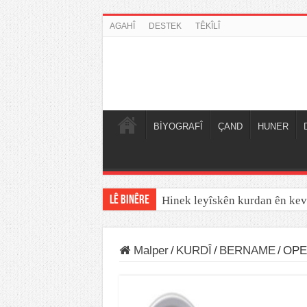
AGAHÎ
DESTEK
TÊKÎLÎ
BİYOGRAFÎ
ÇAND
HUNER
LÊ BINÊRE
Hinek leyîskên kurdan ên kev
Malper
/
KURDÎ
/
BERNAME
/
OPE