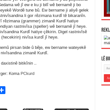
edama wê jî ew e ku ji bilî wê bernamê ji bo
eyekê Wordê tune bû. Ew bername ji aliyê gelek
tnivîsandina li gor rêzimana kurdî tê bikaranîn.
î rêzimana (grammer) zimanê Kurdî hatiye
diyan rastnivîsa (speller) wê bernamê jî heye.
REK
nivîsandina Kurdî hatiye çêkirin. Digel rastnivîsê
(hecekirin) nivîsa kurdî jî heye.
a hemû pirsan bide û bêje, ew bername wateyekê
e nivîsandina zimanê Kurdî.
LÊ B
 daxistinê bitikînin ..
ger: Koma
PCkurd
C
S
h
ar
asê
FERHENG
Jiyana Ebdulsemî