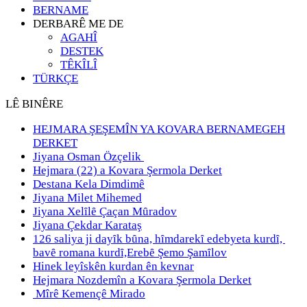
BERNAME
DERBARÊ ME DE
AGAHÎ
DESTEK
TÊKÎLÎ
TÜRKÇE
LÊ BINÊRE
HEJMARA ŞEŞEMÎN YA KOVARA BERNAMEGEH
DERKET
Jiyana Osman Özçelik
Hejmara (22) a Kovara Şermola Derket
Destana Kela Dimdimê
Jiyana Milet Mihemed
Jiyana Xelȋlȇ Çaçan Mȗradov
Jiyana Çekdar Karataş
126 saliya ji dayȋk bȗna, hȋmdarekȋ edebyeta kurdȋ,
bavȇ romana kurdȋ,Erebȇ Şemo Şamȋlov
Hinek leyîskên kurdan ên kevnar
Hejmara Nozdemîn a Kovara Şermola Derket
Mîrê Kemençê Mirado