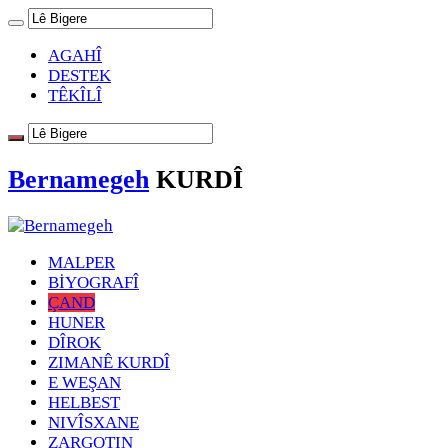
AGAHÎ
DESTEK
TÊKÎLÎ
Bernamegeh
KURDÎ
MALPER
BİYOGRAFÎ
ÇAND
HUNER
DÎROK
ZIMANÊ KURDÎ
E WEŞAN
HELBEST
NIVÎSXANE
ZARGOTIN