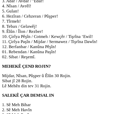
3. Adar / Avdar / ‘Edar!
4. Nîsan / Avrêl!
5. Gulan!
6. Hezîran / Cehzeran / Pûşper!
7. Tîrmeh!
8. Tebax / Gelawêj!
9. Êlûn / Îlon / Rezber!
10. Çirîya Pêşîn / Cotmeh / Kewçêr / Tişrîna ‘Ewil!
11. Çirîya Paşîn / Mijdar / Sermawez / Tişrîna Dawîn!
12. Berfanbar / Kanûna Pêşîn!
01. Rebendan / Kanûna Paşîn!
02. Sibat / Reşemî.
MEHEKÊ ÇEND ROJIN?
Mijdar, Nîsan, Pûşper û Êlûn 30 Rojin.
Sibat jî 28 Rojin.
Lê Mehên din tev 31 Rojin.
SALEKÊ ÇAR DEMSAL IN
1. Sê Meh Bihar
2. Sê Meh Havîn