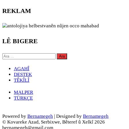
REKLAM
LÊ BIGERE
Arama:
AGAHÎ
DESTEK
TÊKÎLÎ
MALPER
TÜRKÇE
Powered by
Bernamegeh
| Designed by
Bernamegeh
© Kovareke Azad, Serbixwe, Bêteref û Xelkî 2026
bernamegeh@gmail.com