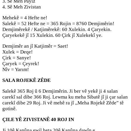
3. Sê Meh Payîz
4. Sê Meh Zivistan
Mehekê = 4 Hefte ne!
Salekê = 52 Hefte ne = 365 Rojin = 8760 Demjimêrin!
Demjimêrekê / Katjimêrekê: 60 Xulekin. 4 Çaryekin.
Çaryekekê jî 15 Xulekin. 60 Çirk jî Xulekekî ye.
Demjimêr an jî Katjimêr = Saet!
Xulek = Deqe!
Çirk = Sanye!
Çaryek = Çeyrek!
Nîv = Yarım!
SALA ROJEKÊ ZÊDE
Salekê 365 Roj û 6 Demjimêrin. Ji ber vê yekê ji 4 salan
carekî sal dibe 366 Roj. Lewma ku meha Sibatê jî ji çar salan
carekî dibe 29 Roj. Ji vê mehê ra jî ,,Meha Rojekê Zêde” tê
gotinê.
ÇILE YÊ ZIVISTANÊ 40 ROJ IN
Ji 10ê Kanûna ewil heta 20ê Kanûna dawîn e.