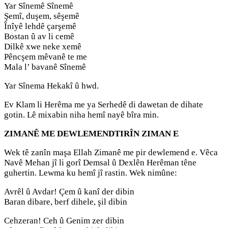
Yar Sînemê Sînemê
Şemî, duşem, sêşemê
Înîyê lehdê çarşemê
Bostan û av li cemê
Dilkê xwe neke xemê
Pêncşem mêvanê te me
Mala l’ bavanê Sînemê
Yar Sînema Hekakî û hwd.
Ev Klam li Herêma me ya Serhedê di dawetan de dihate
gotin. Lê mixabin niha hemî nayê bîra min.
ZIMANÊ ME DEWLEMENDTIRÎN ZIMAN E
Wek tê zanîn maşa Ellah Zimanê me pir dewlemend e. Vêca
Navê Mehan jî li gorî Demsal û Dexlên Herêman têne
guhertin. Lewma ku hemî jî rastin. Wek nimûne:
Avrêl û Avdar! Çem û kanî der dibin
Baran dibare, berf dihele, şil dibin
Cehzeran! Ceh û Genim zer dibin