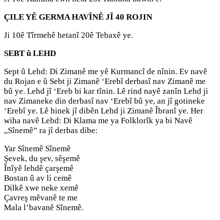
ÇILE YÊ GERMA HAVÎNÊ JÎ 40 ROJIN
Ji 10ê Tîrmehê hetanî 20ê Tebaxê ye.
SEBT û LEHD
Sept û Lehd: Di Zimanê me yê Kurmancî de nînin. Ev navê
du Rojan e û Sebt ji Zimanê ‘Erebî derbasî nav Zimanê me
bû ye. Lehd jî ‘Ereb bi kar tînin. Lê rind nayê zanîn Lehd ji
nav Zimaneke din derbasî nav ‘Erebî bû ye, an jî gotineke
‘Erebî ye. Lê hinek jî dibên Lehd ji Zimanê Îbranî ye. Her
wiha navê Lehd: Di Klama me ya Folklorîk ya bi Navê
,,Sînemê” ra jî derbas dibe:
Yar Sînemê Sînemê
Şevek, du şev, sêşemê
Înîyê lehdê çarşemê
Bostan û av li cemê
Dilkê xwe neke xemê
Çavreş mêvanê te me
Mala l’bavanê Sînemê.