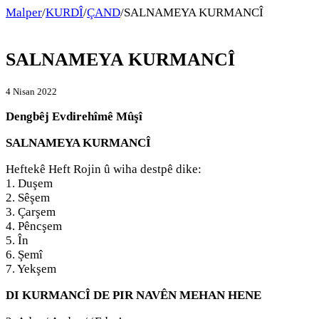
Malper
/
KURDÎ
/
ÇAND
/
SALNAMEYA KURMANCÎ
SALNAMEYA KURMANCÎ
4 Nisan 2022
Dengbêj Evdirehîmê Mûşî
SALNAMEYA KURMANCÎ
Heftekê Heft Rojin û wiha destpê dike:
1. Duşem
2. Sêşem
3. Çarşem
4. Pêncşem
5. În
6. Şemî
7. Yekşem
DI KURMANCÎ DE PIR NAVÊN MEHAN HENE