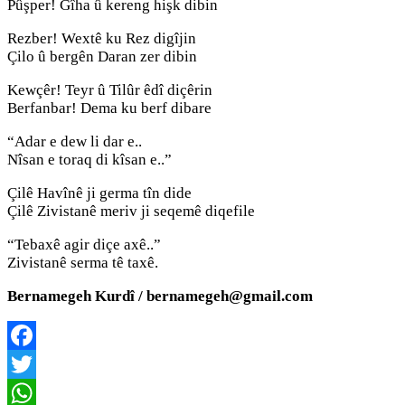
Pûşper! Gîha û kereng hişk dibin
Rezber! Wextê ku Rez digîjin
Çilo û bergên Daran zer dibin
Kewçêr! Teyr û Tilûr êdî diçêrin
Berfanbar! Dema ku berf dibare
“Adar e dew li dar e..
Nîsan e toraq di kîsan e..”
Çilê Havînê ji germa tîn dide
Çilê Zivistanê meriv ji seqemê diqefile
“Tebaxê agir diçe axê..”
Zivistanê serma tê taxê.
Bernamegeh Kurdî / bernamegeh@gmail.com
Facebook
Twitter