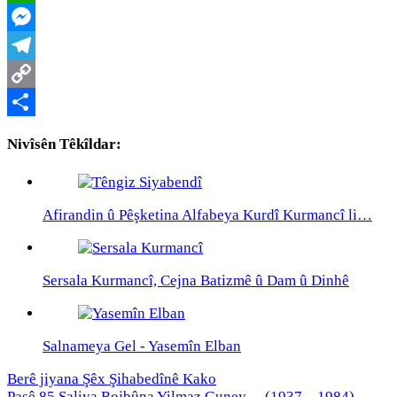
WhatsApp
Messenger
Telegram
Copy
Link
Share
Nivîsên Têkîldar:
Afirandin û Pêşketina Alfabeya Kurdî Kurmancî li…
Sersala Kurmancî, Cejna Batizmê û Dam û Dinhê
Salnameya Gel - Yasemîn Elban
Berê
jiyana Şêx Şihabedînê Kako
Paşê
85 Saliya Rojbûna Yilmaz Guney – (1937 – 1984)