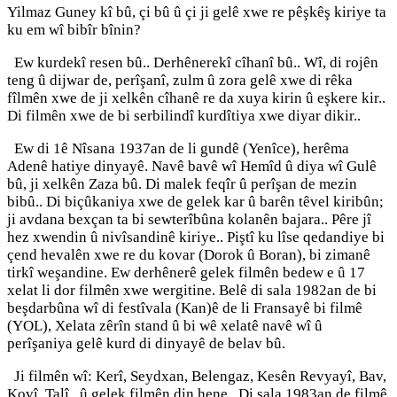
Yilmaz Guney kî bû, çi bû û çi ji gelê xwe re pêşkêş kiriye ta
ku em wî bibîr bînin?
Ew kurdekî resen bû.. Derhênerekî cîhanî bû.. Wî, di rojên
teng û dijwar de, perîşanî, zulm û zora gelê xwe di rêka
fîlmên xwe de ji xelkên cîhanê re da xuya kirin û eşkere kir..
Di filmên xwe de bi serbilindî kurdîtiya xwe diyar dikir..
Ew di 1ê Nîsana 1937an de li gundê (Yenîce), herêma
Adenê hatiye dinyayê. Navê bavê wî Hemîd û diya wî Gulê
bû, ji xelkên Zaza bû. Di malek feqîr û perîşan de mezin
bibû.. Di biçûkaniya xwe de gelek kar û barên têvel kiribûn;
ji avdana bexçan ta bi sewterîbûna kolanên bajara.. Pêre jî
hez xwendin û nivîsandinê kiriye.. Piştî ku lîse qedandiye bi
çend hevalên xwe re du kovar (Dorok û Boran), bi zimanê
tirkî weşandine. Ew derhênerê gelek filmên bedew e û 17
xelat li dor filmên xwe wergitine. Belê di sala 1982an de bi
beşdarbûna wî di festîvala (Kan)ê de li Fransayê bi filmê
(YOL), Xelata zêrîn stand û bi wê xelatê navê wî û
perîşaniya gelê kurd di dinyayê de belav bû.
Ji filmên wî: Kerî, Seydxan, Belengaz, Kesên Revyayî, Bav,
Kovî, Talî.. û gelek filmên din hene.. Di sala 1983an de filmê