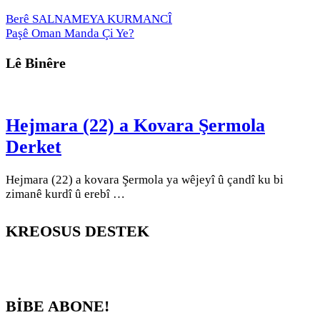
Berê
SALNAMEYA KURMANCÎ
Paşê
Oman Manda Çi Ye?
Lê Binêre
Hejmara (22) a Kovara Şermola
Derket
Hejmara (22) a kovara Şermola ya wêjeyî û çandî ku bi
zimanê kurdî û erebî …
KREOSUS DESTEK
BİBE ABONE!