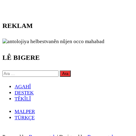
REKLAM
LÊ BIGERE
Arama:
AGAHÎ
DESTEK
TÊKÎLÎ
MALPER
TÜRKÇE