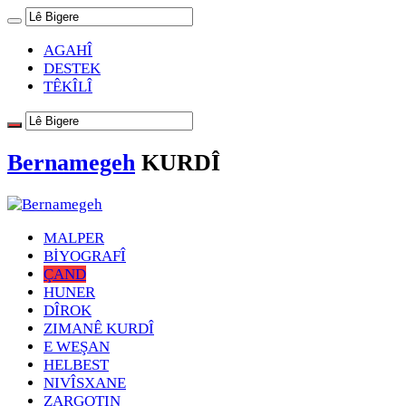
AGAHÎ
DESTEK
TÊKÎLÎ
Bernamegeh
KURDÎ
MALPER
BİYOGRAFÎ
ÇAND
HUNER
DÎROK
ZIMANÊ KURDÎ
E WEŞAN
HELBEST
NIVÎSXANE
ZARGOTIN