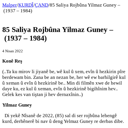
Malper
/
KURDÎ
/
ÇAND
/
85 Saliya Rojbûna Yilmaz Guney –
(1937 – 1984)
85 Saliya Rojbûna Yilmaz Guney –
(1937 – 1984)
4 Nisan 2022
Konê Reş
(..Ta ku mirov li jiyanê be, wê kul û xem, evîn û hezkirin pîre
berdewam bin. Zana be an nezan be, her wê ew barhilgirê kul
û xeman û evîn û hezkirinê be.. Min di filmên xwe de hewil
daye ku, ez kul û xeman, evîn û hezkirinê bigihînim hev..
Gelek kes van tiştan ji hev dernaxînin..)
Yilmaz Guney
Di yekê Nîsanê de 2022, (85) sal di ser rojbûna lehengê
kurd, derhênerê bi nav û deng Yelmaz Guney re derbas dibe.