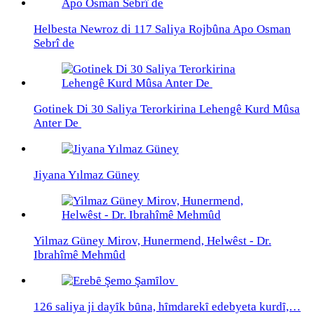
Helbesta Newroz di 117 Saliya Rojbûna Apo Osman
Sebrî de
Gotinek Di 30 Saliya Terorkirina Lehengê Kurd Mûsa
Anter De
Jiyana Yılmaz Güney
Yilmaz Güney Mirov, Hunermend, Helwêst - Dr.
Ibrahîmê Mehmûd
126 saliya ji dayȋk bȗna, hȋmdarekȋ edebyeta kurdȋ,…