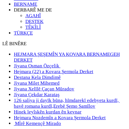
BERNAME
DERBARÊ ME DE
AGAHÎ
DESTEK
TÊKÎLÎ
TÜRKÇE
LÊ BINÊRE
HEJMARA ŞEŞEMÎN YA KOVARA BERNAMEGEH
DERKET
Jiyana Osman Özçelik
Hejmara (22) a Kovara Şermola Derket
Destana Kela Dimdimê
Jiyana Milet Mihemed
Jiyana Xelȋlȇ Çaçan Mȗradov
Jiyana Çekdar Karataş
126 saliya ji dayȋk bȗna, hȋmdarekȋ edebyeta kurdȋ,
bavȇ romana kurdȋ,Erebȇ Şemo Şamȋlov
Hinek leyîskên kurdan ên kevnar
Hejmara Nozdemîn a Kovara Şermola Derket
Mîrê Kemençê Mirado