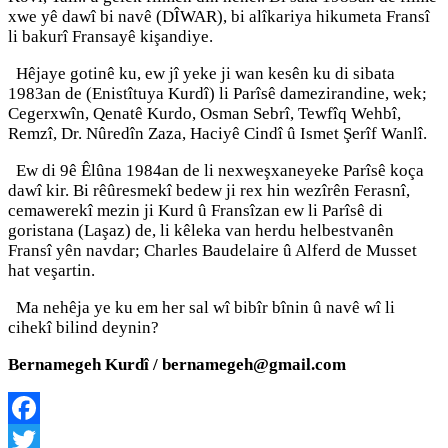
xwe yê dawî bi navê (DÎWAR), bi alîkariya hikumeta Fransî
li bakurî Fransayê kişandiye.
Hêjaye gotinê ku, ew jî yeke ji wan kesên ku di sibata
1983an de (Enistîtuya Kurdî) li Parîsê damezirandine, wek;
Cegerxwîn, Qenatê Kurdo, Osman Sebrî, Tewfîq Wehbî,
Remzî, Dr. Nûredîn Zaza, Haciyê Cindî û Ismet Şerîf Wanlî.
Ew di 9ê Êlûna 1984an de li nexweşxaneyeke Parîsê koça
dawî kir. Bi rêûresmekî bedew ji rex hin wezîrên Ferasnî,
cemawerekî mezin ji Kurd û Fransîzan ew li Parîsê di
goristana (Laşaz) de, li kêleka van herdu helbestvanên
Fransî yên navdar; Charles Baudelaire û Alferd de Musset
hat veşartin.
Ma nehêja ye ku em her sal wî bibîr bînin û navê wî li
cihekî bilind deynin?
Bernamegeh Kurdî / bernamegeh@gmail.com
Facebook