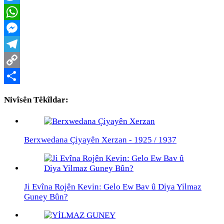
Twitter
WhatsApp
Messenger
Telegram
Copy
Link
Share
Nivîsên Têkîldar:
Berxwedana Çiyayên Xerzan - 1925 / 1937
Ji Evîna Rojên Kevin: Gelo Ew Bav û Diya Yilmaz
Guney Bûn?