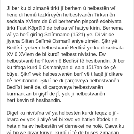
Ji ber ku bi zimanê tirkî jî berhem û helbestên wî
hene di hemû tezkîreyên helbestvanên Tirkan ên
sedsala XVIem de û di berhemên pisporê edebiyata
tirkî Fuat Köprülü de behsa wî hatiye kirin. Berhema
wî ya herî girîng Selîmname (1521) ye. Di vir de
jiyana Siltan Selîmê Osmanî aniye zimên. Şikriyê
Bedlîsî, yekem helbestvanê Bedlîsî ye ku di sedsala
XV û XVIem de bi kurdî helbest nivîsîne. Ew
helbestvanê herî kevin ê Bedlîsî tê hesibandin. Ji ber
ku tifaqa kurd û Osmaniyan di sala 1517an de çê
bûye, Şikrî wek helbestvanên berî vê tifaqê jî dikare
bê hesibandin. Şikrî ne di çarçoveya helbestvanên
Bedlîsî tenê de, di çarçoveya helbestvanên
kurmancan bi giştî de jî, yek ji helbestvanên
herî kevin tê hesibandin.
Digel ku nivîsîna wî ya helbestên kurdî teqez e jî -
lewra ev yek ji aliyê wî bi xwe ve hatiye îfadekirin-
heta niha ev helbestên wî derneketine holê. Çawa ku
wî bixwe diyar kiriye, kurdî jî tê de bi şeş zimanan