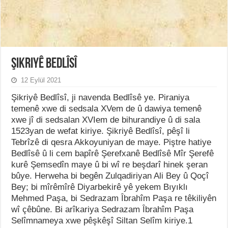
Şikriyê Bedlîsî
12 Eylül 2021
Şikriyê Bedlîsî, ji navenda Bedlîsê ye. Piraniya
temenê xwe di sedsala XVem de û dawiya temenê
xwe jî di sedsalan XVIem de bihurandiye û di sala
1523yan de wefat kiriye. Şikriyê Bedlîsî, pêşî li
Tebrîzê di qesra Akkoyuniyan de maye. Piştre hatiye
Bedlîsê û li cem bapîrê Şerefxanê Bedlîsê Mîr Şerefê
kurê Şemsedîn maye û bi wî re beşdarî hinek şeran
bûye. Herweha bi begên Zulqadiriyan Ali Bey û Qoçî
Bey; bi mîrêmîrê Diyarbekirê yê yekem Bıyıklı
Mehmed Paşa, bi Sedrazam Îbrahîm Paşa re têkiliyên
wî çêbûne. Bi arîkariya Sedrazam Îbrahîm Paşa
Selîmnameya xwe pêşkêşî Siltan Selîm kiriye.1