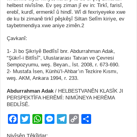
helbest nivîsîne. Ev şeş ziman jî ev in: Tirkî, farisî,
erebî, kurdî, ermenkî û hindî. Wî di fexriyeyeke xwe
de ku bi zimanê tirkî pêşkêşî Siltan Selîm kiriye, ev
taybetmendiya xwe aniye zimên.2
Çavkanî:
1- Ji bo Şikriyê Bedlîsî bnr. Abdurrahman Adak,
“Şükrî-i Bitlîsî”, Uluslararası Tatvan ve Çevresi
Sempozyumu, weş. Beyan., İst. 2008, r. 673-690.
2- Mustafa İsen, Künhü’l-Ahbar’ın Tezkire Kısmı,
weş. AKM, Ankara 1994, r. 233.
Abdurrahman Adak
/ HELBESTVANÊN KLASÎK JI
PERSPEKTÎFA HERÊMÎ: NIMÛNEYA HERÊMA
BEDLÎSÊ.
F
T
W
M
T
C
S
a
wi
h
e
el
o
h
Nivîsên Têkîldar: