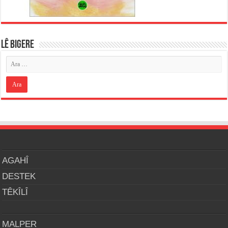
LÊ BIGERE
AGAHÎ
DESTEK
TÊKÎLÎ
MALPER