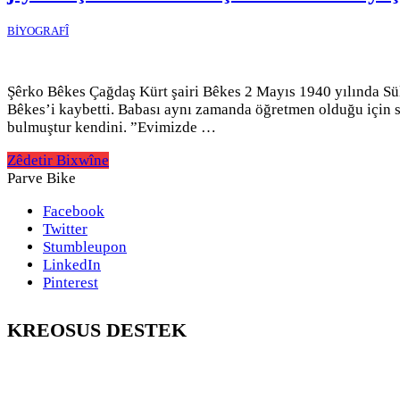
BİYOGRAFÎ
Şêrko Bêkes Çağdaş Kürt şairi Bêkes 2 Mayıs 1940 yılında Sü
Bêkes’i kaybetti. Babası aynı zamanda öğretmen olduğu için sı
bulmuştur kendini. ”Evimizde …
Zêdetir Bixwîne
Parve Bike
Facebook
Twitter
Stumbleupon
LinkedIn
Pinterest
KREOSUS DESTEK