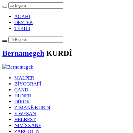
AGAHÎ
DESTEK
TÊKÎLÎ
Bernamegeh
KURDÎ
MALPER
BİYOGRAFÎ
ÇAND
HUNER
DÎROK
ZIMANÊ KURDÎ
E WEŞAN
HELBEST
NIVÎSXANE
ZARGOTIN