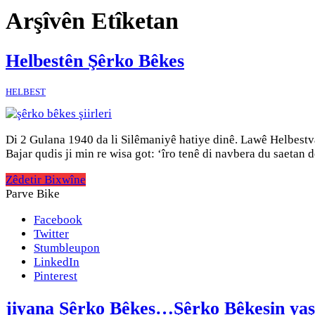
Arşîvên Etîketan
Helbestên Şêrko Bêkes
HELBEST
Di 2 Gulana 1940 da li Silêmaniyê hatiye dinê. Lawê Helbestva
Bajar qudis ji min re wisa got: ‘îro tenê di navbera du saetan 
Zêdetir Bixwîne
Parve Bike
Facebook
Twitter
Stumbleupon
LinkedIn
Pinterest
jiyana Şêrko Bêkes…Şêrko Bêkesin ya