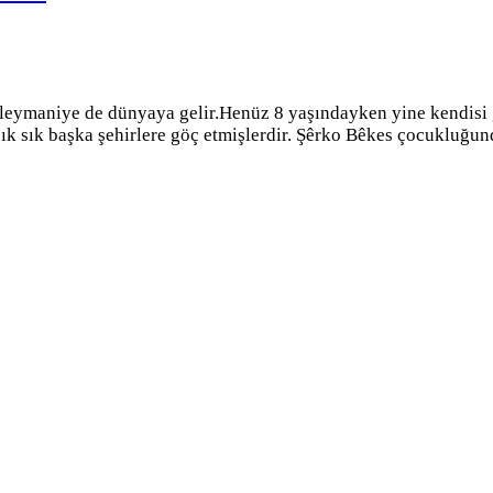
leymaniye de dünyaya gelir.Henüz 8 yaşındayken yine kendisi g
k sık başka şehirlere göç etmişlerdir. Şêrko Bêkes çocukluğund