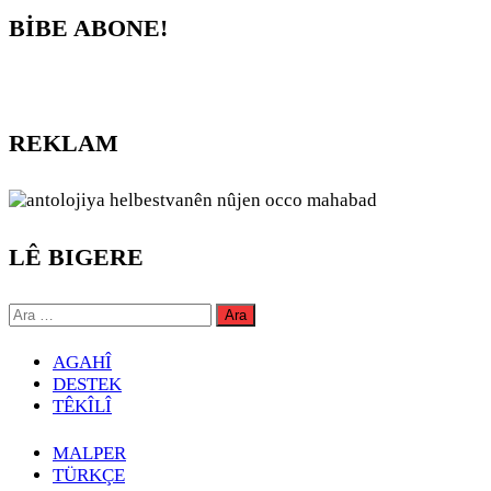
BİBE ABONE!
REKLAM
LÊ BIGERE
Arama:
AGAHÎ
DESTEK
TÊKÎLÎ
MALPER
TÜRKÇE