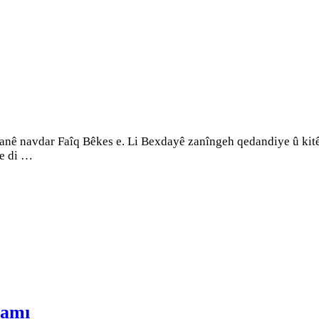
nê navdar Faîq Bêkes e. Li Bexdayê zanîngeh qedandiye û kitêba
de di …
şamı