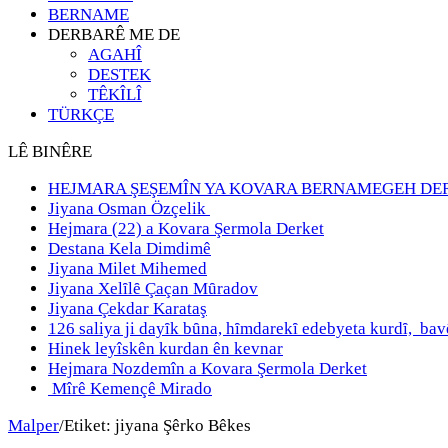
BERNAME
DERBARÊ ME DE
AGAHÎ
DESTEK
TÊKÎLÎ
TÜRKÇE
LÊ BINÊRE
HEJMARA ŞEŞEMÎN YA KOVARA BERNAMEGEH DE
Jiyana Osman Özçelik
Hejmara (22) a Kovara Şermola Derket
Destana Kela Dimdimê
Jiyana Milet Mihemed
Jiyana Xelȋlȇ Çaçan Mȗradov
Jiyana Çekdar Karataş
126 saliya ji dayȋk bȗna, hȋmdarekȋ edebyeta kurdȋ, b
Hinek leyîskên kurdan ên kevnar
Hejmara Nozdemîn a Kovara Şermola Derket
Mîrê Kemençê Mirado
Malper
/
Etiket:
jiyana Şêrko Bêkes