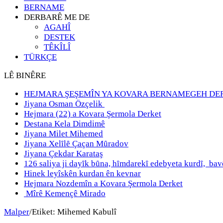
BERNAME
DERBARÊ ME DE
AGAHÎ
DESTEK
TÊKÎLÎ
TÜRKÇE
LÊ BINÊRE
HEJMARA ŞEŞEMÎN YA KOVARA BERNAMEGEH DE
Jiyana Osman Özçelik
Hejmara (22) a Kovara Şermola Derket
Destana Kela Dimdimê
Jiyana Milet Mihemed
Jiyana Xelȋlȇ Çaçan Mȗradov
Jiyana Çekdar Karataş
126 saliya ji dayȋk bȗna, hȋmdarekȋ edebyeta kurdȋ, b
Hinek leyîskên kurdan ên kevnar
Hejmara Nozdemîn a Kovara Şermola Derket
Mîrê Kemençê Mirado
Malper
/
Etiket:
Mihemed Kabulî