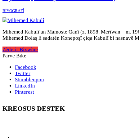
BİYOGRAFÎ
Mihemed Kabulî an Mamoste Qanî (z. 1898, Merîwan – m. 196
Mihemed Dolaş li sadatên Konepoşî çiqa Kabulî bi nasnavê M
Zêdetir Bixwîne
Parve Bike
Facebook
Twitter
Stumbleupon
LinkedIn
Pinterest
KREOSUS DESTEK