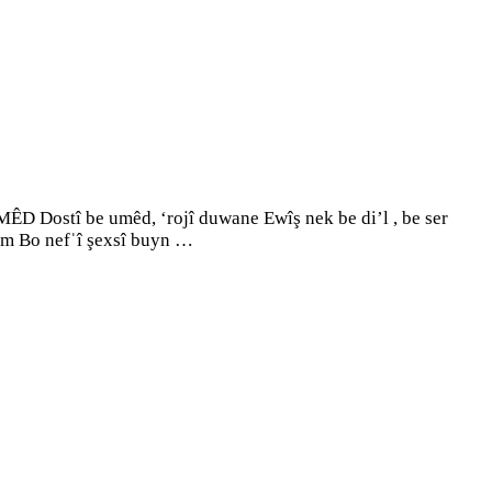
D Dostî be umêd, ‘rojî duwane Ewîş nek be di’l , be ser
im Bo nefˈî şexsî buyn …