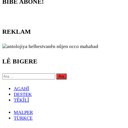
BİBE ABONE!
REKLAM
LÊ BIGERE
Arama:
AGAHÎ
DESTEK
TÊKÎLÎ
MALPER
TÜRKÇE