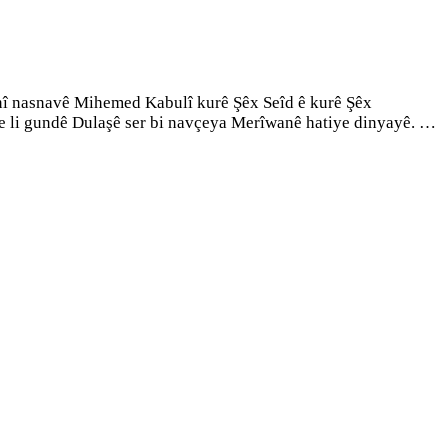
nî nasnavê Mihemed Kabulî kurê Şêx Seîd ê kurê Şêx
 li gundê Dulaşê ser bi navçeya Merîwanê hatiye dinyayê. …