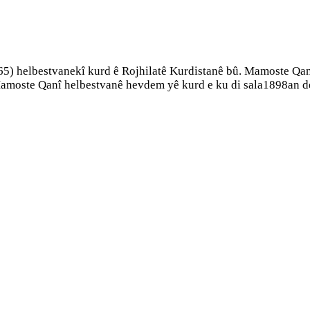
5) helbestvanekî kurd ê Rojhilatê Kurdistanê bû. Mamoste Qa
amoste Qanî helbestvanê hevdem yê kurd e ku di sala1898an de