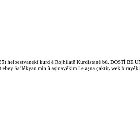
) helbestvanekî kurd ê Rojhilatê Kurdistanê bû. DOSTÎ BE UMÊ
 ebey Sa’lêkyan min û aşinayêkim Le aşna çaktir, wek birayêk