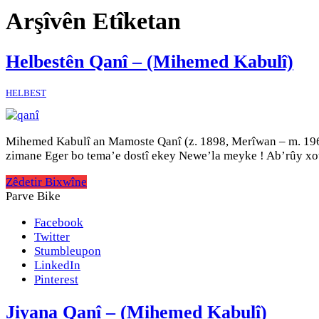
Arşîvên Etîketan
Helbestên Qanî – (Mihemed Kabulî)
HELBEST
Mihemed Kabulî an Mamoste Qanî (z. 1898, Merîwan – m. 1965
zimane Eger bo tema’e dostî ekey Newe’la meyke ! Ab’rûy xot
Zêdetir Bixwîne
Parve Bike
Facebook
Twitter
Stumbleupon
LinkedIn
Pinterest
Jiyana Qanî – (Mihemed Kabulî)