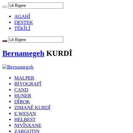
AGAHÎ
DESTEK
TÊKÎLÎ
Bernamegeh
KURDÎ
MALPER
BİYOGRAFÎ
ÇAND
HUNER
DÎROK
ZIMANÊ KURDÎ
E WEŞAN
HELBEST
NIVÎSXANE
ZARGOTIN