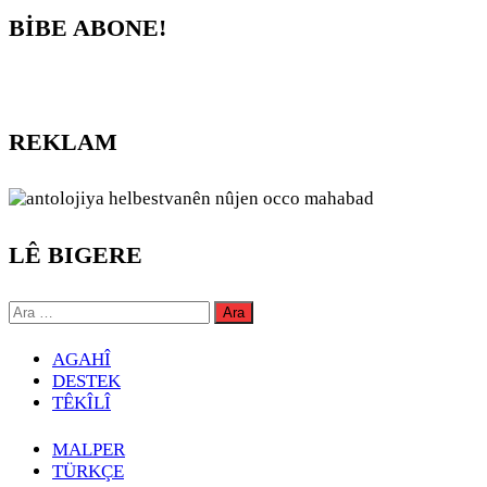
BİBE ABONE!
REKLAM
LÊ BIGERE
Arama:
AGAHÎ
DESTEK
TÊKÎLÎ
MALPER
TÜRKÇE