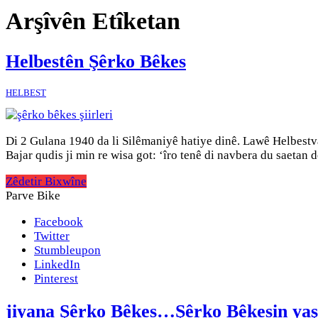
Arşîvên Etîketan
Helbestên Şêrko Bêkes
HELBEST
Di 2 Gulana 1940 da li Silêmaniyê hatiye dinê. Lawê Helbestva
Bajar qudis ji min re wisa got: ‘îro tenê di navbera du saetan 
Zêdetir Bixwîne
Parve Bike
Facebook
Twitter
Stumbleupon
LinkedIn
Pinterest
jiyana Şêrko Bêkes…Şêrko Bêkesin ya