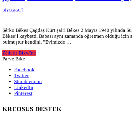
BİYOGRAFÎ
Şêrko Bêkes Çağdaş Kürt şairi Bêkes 2 Mayıs 1940 yılında Sü
Bêkes’i kaybetti. Babası aynı zamanda öğretmen olduğu için sı
bulmuştur kendini. ”Evimizde …
Zêdetir Bixwîne
Parve Bike
Facebook
Twitter
Stumbleupon
LinkedIn
Pinterest
KREOSUS DESTEK