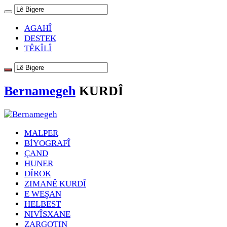
AGAHÎ
DESTEK
TÊKÎLÎ
Bernamegeh
KURDÎ
MALPER
BİYOGRAFÎ
ÇAND
HUNER
DÎROK
ZIMANÊ KURDÎ
E WEŞAN
HELBEST
NIVÎSXANE
ZARGOTIN