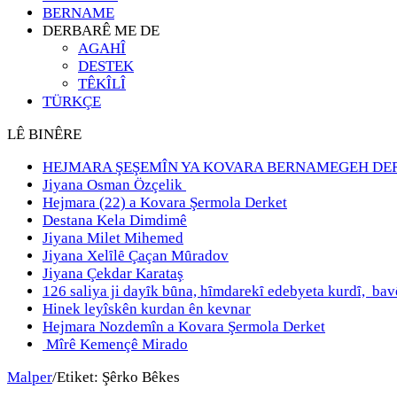
BERNAME
DERBARÊ ME DE
AGAHÎ
DESTEK
TÊKÎLÎ
TÜRKÇE
LÊ BINÊRE
HEJMARA ŞEŞEMÎN YA KOVARA BERNAMEGEH DE
Jiyana Osman Özçelik
Hejmara (22) a Kovara Şermola Derket
Destana Kela Dimdimê
Jiyana Milet Mihemed
Jiyana Xelȋlȇ Çaçan Mȗradov
Jiyana Çekdar Karataş
126 saliya ji dayȋk bȗna, hȋmdarekȋ edebyeta kurdȋ, b
Hinek leyîskên kurdan ên kevnar
Hejmara Nozdemîn a Kovara Şermola Derket
Mîrê Kemençê Mirado
Malper
/
Etiket:
Şêrko Bêkes