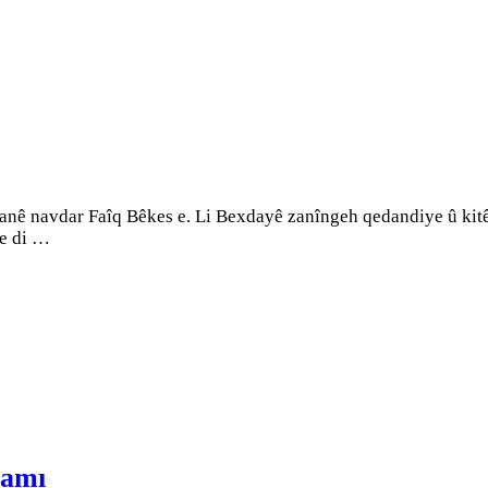
nê navdar Faîq Bêkes e. Li Bexdayê zanîngeh qedandiye û kitêba
de di …
şamı