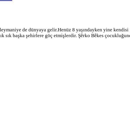
leymaniye de dünyaya gelir.Henüz 8 yaşındayken yine kendisi g
k sık başka şehirlere göç etmişlerdir. Şêrko Bêkes çocukluğund