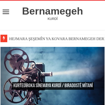
Bernamegeh
KURDÎ
HEJMARA ŞEŞEMÎN YA KOVARA BERNAMEGEH DER
Kurtedîroka Sînemaya Kurdî / Biradostê Mîtanî