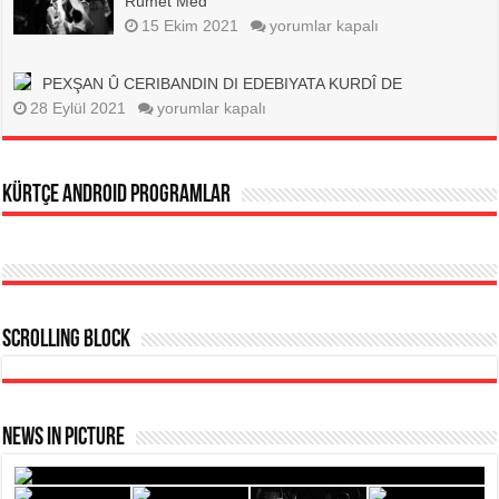
Rûmet Med
için
Li
15 Ekim 2021
yorumlar kapalı
Sovyetan
7
Fîlmên
PEXŞAN Û CERIBANDIN DI EDEBIYATA KURDÎ DE
Li
PEXŞAN
Ser
28 Eylül 2021
yorumlar kapalı
Û
Jiyana
CERIBANDIN
Kurdan
DI
–
EDEBIYATA
Rûmet
kürtçe android programlar
KURDÎ
Med
DE
için
için
Scrolling Block
News In Picture