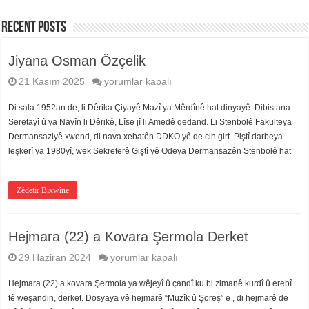
Recent Posts
Jiyana Osman Özçelik
Jiyana
21 Kasım 2025
yorumlar kapalı
Osman
Özçelik
Di sala 1952an de, li Dêrika Çiyayê Mazî ya Mêrdînê hat dinyayê. Dibistana
için
Seretayî û ya Navîn li Dêrikê, Lîse jî li Amedê qedand. Li Stenbolê Fakulteya
Dermansaziyê xwend, di nava xebatên DDKO yê de cih girt. Piştî darbeya
leşkerî ya 1980yî, wek Sekreterê Giştî yê Odeya Dermansazên Stenbolê hat
…
Zêdetir Bixwîne
Hejmara (22) a Kovara Şermola Derket
Hejmara
29 Haziran 2024
yorumlar kapalı
(22)
a
Hejmara (22) a kovara Şermola ya wêjeyî û çandî ku bi zimanê kurdî û erebî
Kovara
tê weşandin, derket. Dosyaya vê hejmarê “Muzîk û Şoreş” e , di hejmarê de
Şermola
Derket