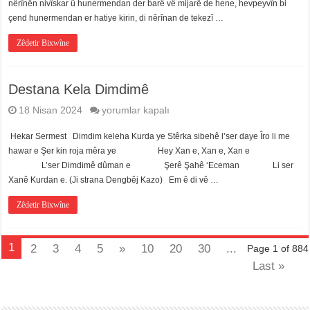
nêrînên nivîskar û hunermendan der barê vê mijarê de hene, hevpeyvîn bi
için
çend hunermendan er hatiye kirin, di nêrînan de tekezî …
Zêdetir Bixwîne
Destana Kela Dimdimê
Destana
18 Nisan 2024
yorumlar kapalı
Kela
Dimdimê
Hekar Sermest Dimdim keleha Kurda ye Stêrka sibehê l’ser daye Îro li me
için
hawar e Şer kin roja mêra ye Hey Xan e, Xan e, Xan e
L’ser Dimdimê dûman e Şerê Şahê ‘Eceman Li ser
Xanê Kurdan e. (Ji strana Dengbêj Kazo) Em ê di vê …
Zêdetir Bixwîne
1
2
3
4
5
»
10
20
30
...
Page 1 of 884
Last »