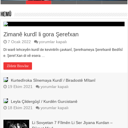
HEMÛ
Zimanê kurdî li gora Şerefxan
Zimanê
7 Ocak 2022
yorumlar kapalı
kurdî
Di warê lehceyên kurdî de kevintirîn çavkanî, Şerefnameya Şerefxanê Bedlîsî
li
gora
e. Şeref Xan di vê esera …
Şerefxan
için
Zêdetir Bixwîne
Kurtedîroka Sînemaya Kurdî / Biradostê Mîtanî
Kurtedîroka
19 Ekim 2021
yorumlar kapalı
Sînemaya
Kurdî
/
Leyla Çildergûşî / Kurdên Gurcistanê
Biradostê
Leyla
18 Ekim 2021
Mîtanî
yorumlar kapalı
Çildergûşî
için
/
Kurdên
Li Sovyetan 7 Fîlmên Li Ser Jiyana Kurdan –
Gurcistanê