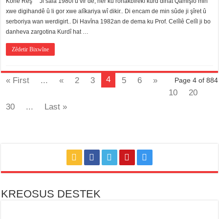
Konê Reş Ji sala 1980î û vir de, her ku ronakbîrekî kurd dihat Qamişlo min
Kurdî;
xwe digihandê û li gor xwe alîkariya wî dikir.. Di encam de min sûde ji şîret û
Ez
diçînim
serboriya wan werdigirt.. Di Havîna 1982an de dema ku Prof. Celîlê Celîl ji bo
û
danheva zargotina Kurdî hat …
tu
diçîne
ma
Zêdetir Bixwîne
wê
kî
bixwe?!
için
4
« First
...
«
2
3
5
6
»
Page 4 of 884
10
20
30
...
Last »
KREOSUS DESTEK