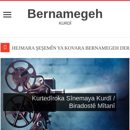
Bernamegeh
KURDÎ
HEJMARA ŞEŞEMÎN YA KOVARA BERNAMEGEH DER
Kurtedîroka Sînemaya Kurdî /
Biradostê Mîtanî