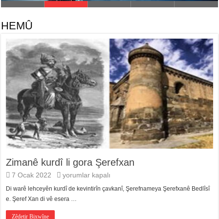
HEMÛ
Zimanê kurdî li gora Şerefxan
Zimanê
7 Ocak 2022
yorumlar kapalı
kurdî
Di warê lehceyên kurdî de kevintirîn çavkanî, Şerefnameya Şerefxanê Bedlîsî
li
gora
e. Şeref Xan di vê esera …
Şerefxan
için
Zêdetir Bixwîne