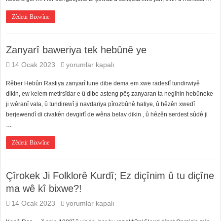
Zêdetir Bixwîne
Zanyarî baweriya tek hebûnê ye
Zanyarî
14 Ocak 2023
yorumlar kapalı
baweriya
tek
Rêber Hebûn Rastiya zanyarî tune dibe dema em xwe radestî tundirwiyê
hebûnê
dikin, ew kelem metirsîdar e û dibe asteng pêş zanyaran ta negihin hebûneke
ye
için
ji wêranî vala, û tundirewî ji navdariya pîrozbûnê hatiye, û hêzên xwedî
berjewendî di civakên devgirtî de wêna belav dikin , û hêzên serdest sûdê ji
…
Zêdetir Bixwîne
Çîrokek Ji Folklorê Kurdî; Ez diçînim û tu diçîne
ma wê kî bixwe?!
Çîrokek
14 Ocak 2023
yorumlar kapalı
Ji
Folklorê