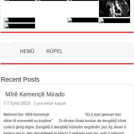
HEMÛ
RÛPEL
Recent Posts
Mîrê Kemençê Mirado
Mîrê
7 Eylül 2023
yorumlar kapalı
Kemençê
Mirado
Mehmet Gur Mîrê Kemençê “Ez ji wan gewran hez
için
dikim lê esmerekê ez kuştime” Di dîroka cîvata kurdan de dengbêjî cihek
cuda û girng digire. Dengbêj û dengbêjî nûnerên vegotinên jan, êş, keser û
kedera gel in. Her dengbêjekê bi şêwaz û selîqeta xwe jan, evîn û mêrxasî …