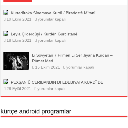
Kurtedîroka Sînemaya Kurdî / Biradostê Mîtanî
Kurtedîroka
19 Ekim 2021
yorumlar kapalı
Sînemaya
Kurdî
/
Leyla Çildergûşî / Kurdên Gurcistanê
Biradostê
Leyla
18 Ekim 2021
Mîtanî
yorumlar kapalı
Çildergûşî
için
/
Kurdên
Li Sovyetan 7 Fîlmên Li Ser Jiyana Kurdan –
Gurcistanê
Rûmet Med
için
Li
15 Ekim 2021
yorumlar kapalı
Sovyetan
7
Fîlmên
PEXŞAN Û CERIBANDIN DI EDEBIYATA KURDÎ DE
Li
PEXŞAN
Ser
28 Eylül 2021
yorumlar kapalı
Û
Jiyana
CERIBANDIN
Kurdan
DI
–
EDEBIYATA
Rûmet
kürtçe android programlar
KURDÎ
Med
DE
için
için