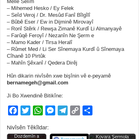
Melle Selîm
– Mihemed Hesko / Ey Felek
– Seîd Veroj / Dr. Mesûd Fanî Bîlgîlî
– Bûbê Eser / Ew in Dijminê Mirovayî
– Ronî Stêrk / Rewşa Zimanê Kurdî Li Almanyayê
– Farûqê Feroyî / Nezanîn Ne Şerm e
– Mamo Kader / Tirsa Heralî
– Rûmet Med / Li Ser Sînemaya Kurdî û Sînemaya
Cîhanê 10 Pirtûk
– Mahîn Şêxanî / Qedera Dirêj
Hûn dikarin nivîsên xwe bişînin vê e-peyamê
bernamegeh@gmail.com
Ji Bo Xwendinê Bitikîne:
F
T
W
M
T
C
S
a
wi
h
e
el
o
h
Nivîsên Têkîldar:
c
tt
at
ss
e
p
ar
Hejmara
Hejmara (22) a
Dozdemîn a
Kovara Şermola