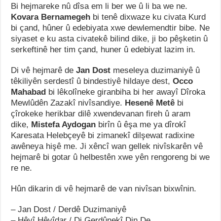
Bi hejmareke nû dîsa em li ber we û li ba we ne.
Kovara Bernamegeh
bi tenê dixwaze ku civata Kurd
bi çand, hûner û edebiyata xwe dewlemendtir bibe. Ne
siyaset e ku asta civatekê bilind dike, ji bo pêşketin û
serkeftinê her tim çand, huner û edebiyat lazim in.
Di vê hejmarê de
Jan Dost
meseleya duzimaniyê û
têkiliyên serdestî û bindestiyê hildaye dest,
Occo
Mahabad
bi lêkolîneke giranbiha bi her awayî Dîroka
Mewlûdên Zazakî nivîsandiye.
Hesenê Metê
bi
çîrokeke herikbar dilê xwendevanan fireh û aram
dike,
Mistefa Aydogan
birîn û êşa me ya dîrokî
Karesata Helebçeyê bi zimanekî dilşewat radixine
awêneya hişê me. Ji xêncî wan gellek nivîskarên vê
hejmarê bi gotar û helbestên xwe yên rengoreng bi we
re ne.
Hûn dikarin di vê hejmarê de van nivîsan bixwînin.
– Jan Dost / Derdê Duzimaniyê
– Hêvî Hêvîdar / Di Gerdûnekî Din De