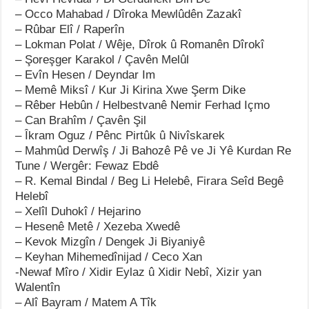
– Occo Mahabad / Dîroka Mewlûdên Zazakî
– Rûbar Elî / Raperîn
– Lokman Polat / Wêje, Dîrok û Romanên Dîrokî
– Şoreşger Karakol / Çavên Melûl
– Evîn Hesen / Deyndar Im
– Memê Miksî / Kur Ji Kirina Xwe Şerm Dike
– Rêber Hebûn / Helbestvanê Nemir Ferhad Içmo
– Can Brahîm / Çavên Şil
– Îkram Oguz / Pênc Pirtûk û Nivîskarek
– Mahmûd Derwîş / Ji Bahozê Pê ve Ji Yê Kurdan Re
Tune / Wergêr: Fewaz Ebdê
– R. Kemal Bindal / Beg Li Helebê, Firara Seîd Begê
Helebî
– Xelîl Duhokî / Hejarino
– Hesenê Metê / Xezeba Xwedê
– Kevok Mizgîn / Dengek Ji Biyaniyê
– Keyhan Mihemedînijad / Ceco Xan
-Newaf Mîro / Xidir Eylaz û Xidir Nebî, Xizir yan
Walentîn
– Alî Bayram / Matem A Tîk