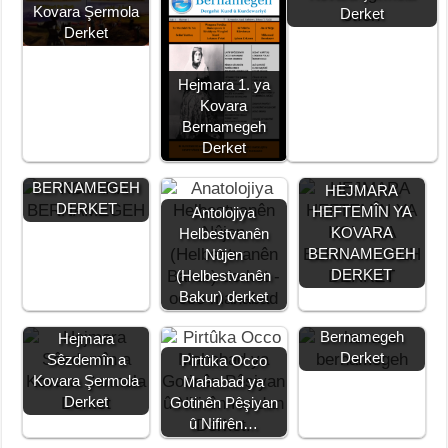
e
er
s
e
gr
y
e
Kovara Şermola
Derket
b
A
n
a
Li
Derket
o
p
g
m
n
Hejmara 1. ya
o
p
er
k
Kovara
k
HEJMARA
Bernamegeh
SÊYEMÎN YA
Derket
KOVARA
BERNAMEGEH
HEJMARA
DERKET
HEFTEMÎN YA
Antolojiya
KOVARA
Helbestvanên
BERNAMEGEH
Nûjen
DERKET
(Helbestvanên
Hejmara 2. ya
Bakur) derket
Kovara
Bernamegeh
Hejmara
Derket
Sêzdemîn a
Pirtûka Occo
Kovara Şermola
Mahabad ya
Derket
Gotinên Pêşiyan
û Nifirên…
Di Daristana