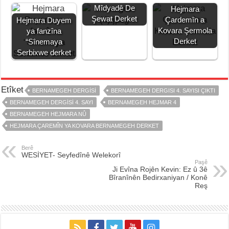
Mîdyadê De
Hejmara
Şewat Derket
Çardemîn a
Hejmara Duyem
Kovara Şermola
ya fanzîna
Derket
“Sînemaya
Serbixwe derket
Etîket
BERNAMEGEH DERGISI
BERNAMEGEH DERGISI 4. SAYISI ÇIKTI
BERNAMEGEH DERGISI 4. SAYI
BERNAMEGEH HEJMAR 4
BERNAMEGEH HEJMARA NÛ
HEJMARA ÇAREMÎN YA KOVARA BERNAMEGEH DERKET
Berê
WESİYET- Seyfedînê Welekorî
Paşê
Ji Evîna Rojên Kevin: Ez û 3ê
Bîranînên Bedirxaniyan / Konê
Reş