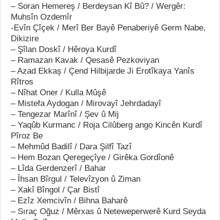
– Soran Hemereş / Berdeysan Kî Bû? / Wergêr:
Muhsîn Ozdemîr
-Evîn Çîçek / Merî Ber Bayê Penaberiyê Germ Nabe,
Dikizire
– Şîlan Doskî / Hêroya Kurdî
– Ramazan Kavak / Qesasê Pezkoviyan
– Azad Ekkaş / Çend Hilbijarde Ji Erotîkaya Yanîs
Rîtros
– Nîhat Oner / Kulla Mûşê
– Mistefa Aydogan / Mirovayî Jehrdadayî
– Tengezar Marînî / Şev û Mij
– Yaqûb Kurmanc / Roja Cilûberg ango Kincên Kurdî
Pîroz Be
– Mehmûd Badilî / Dara Şilfî Tazî
– Hem Bozan Qeregeçîye / Girêka Gordîonê
– Lîda Gerdenzerî / Bahar
– Îhsan Bîrgul / Televîzyon û Ziman
– Xakî Bîngol / Çar Bistî
– Ezîz Xemcivîn / Bihna Baharê
– Sıraç Oğuz / Mêrxas û Neteweperwerê Kurd Seyda