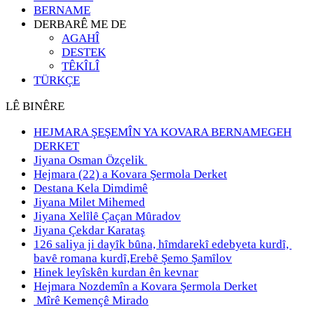
BERNAME
DERBARÊ ME DE
AGAHÎ
DESTEK
TÊKÎLÎ
TÜRKÇE
LÊ BINÊRE
HEJMARA ŞEŞEMÎN YA KOVARA BERNAMEGEH
DERKET
Jiyana Osman Özçelik
Hejmara (22) a Kovara Şermola Derket
Destana Kela Dimdimê
Jiyana Milet Mihemed
Jiyana Xelȋlȇ Çaçan Mȗradov
Jiyana Çekdar Karataş
126 saliya ji dayȋk bȗna, hȋmdarekȋ edebyeta kurdȋ,
bavȇ romana kurdȋ,Erebȇ Şemo Şamȋlov
Hinek leyîskên kurdan ên kevnar
Hejmara Nozdemîn a Kovara Şermola Derket
Mîrê Kemençê Mirado