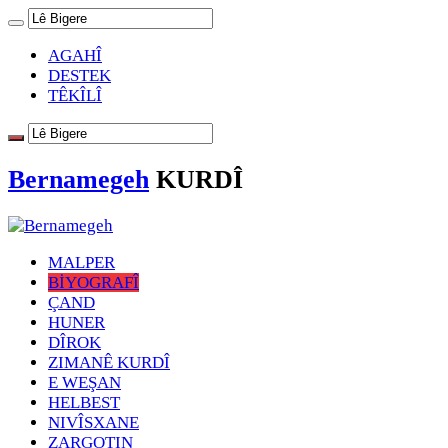
AGAHÎ
DESTEK
TÊKÎLÎ
Bernamegeh
KURDÎ
MALPER
BİYOGRAFÎ
ÇAND
HUNER
DÎROK
ZIMANÊ KURDÎ
E WEŞAN
HELBEST
NIVÎSXANE
ZARGOTIN