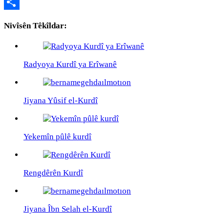
Copy
Link
Share
Nivîsên Têkîldar:
Radyoya Kurdî ya Erîwanê
Jiyana Yûsif el-Kurdî
Yekemîn pûlê kurdî
Rengdêrên Kurdî
Jiyana Îbn Selah el-Kurdî