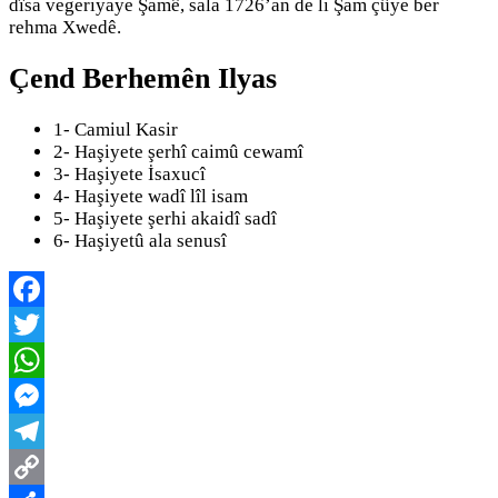
dîsa vegeriyaye Şamê, sala 1726’an de li Şam çûye ber
rehma Xwedê.
Çend Berhemên Ilyas
1- Camiul Kasir
2- Haşiyete şerhî caimû cewamî
3- Haşiyete İsaxucî
4- Haşiyete wadî lîl isam
5- Haşiyete şerhi akaidî sadî
6- Haşiyetû ala senusî
Facebook
Twitter
WhatsApp
Messenger
Telegram