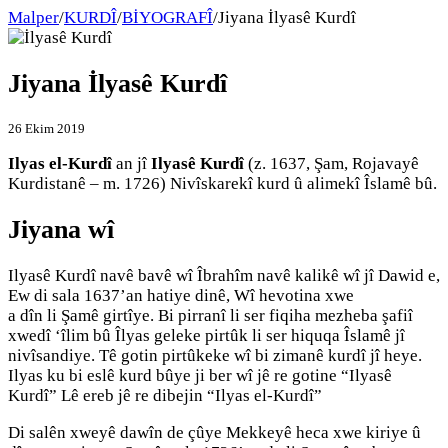
Malper
/
KURDÎ
/
BİYOGRAFÎ
/
Jiyana İlyasê Kurdî
Jiyana İlyasê Kurdî
26 Ekim 2019
Ilyas el-Kurdî
an jî
Ilyasê Kurdî
(z. 1637, Şam, Rojavayê
Kurdistanê – m. 1726) Nivîskarekî kurd û alimekî Îslamê bû.
Jiyana wî
Ilyasê Kurdî navê bavê wî Îbrahîm navê kalikê wî jî Dawid e,
Ew di sala 1637’an hatiye dinê, Wî hevotina xwe
a dîn li Şamê girtîye. Bi pirranî li ser fiqiha mezheba şafiî
xwedî ‘îlim bû Îlyas geleke pirtûk li ser hiquqa Îslamê jî
nivîsandiye. Tê gotin pirtûkeke wî bi zimanê kurdî jî heye.
Ilyas ku bi eslê kurd bûye ji ber wî jê re gotine “Ilyasê
Kurdî” Lê ereb jê re dibejin “Ilyas el-Kurdî”
Di salên xweyê dawîn de çûye Mekkeyê heca xwe kiriye û