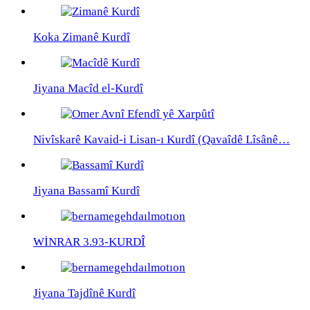
Koka Zimanê Kurdî
Jiyana Macîd el-Kurdî
Nivîskarê Kavaid-i Lisan-ı Kurdî (Qavaîdê Lîsânê…
Jiyana Bassamî Kurdî
WİNRAR 3.93-KURDÎ
Jiyana Tajdînê Kurdî