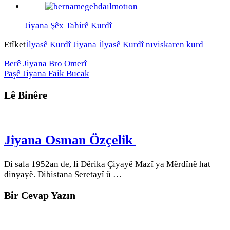
Jiyana Şêx Tahirê Kurdî
Etîket
İlyasê Kurdî
Jiyana İlyasê Kurdî
nıviskaren kurd
Berê
Jiyana Bro Omerî
Paşê
Jiyana Faik Bucak
Lê Binêre
Jiyana Osman Özçelik
Di sala 1952an de, li Dêrika Çiyayê Mazî ya Mêrdînê hat
dinyayê. Dibistana Seretayî û …
Bir Cevap Yazın