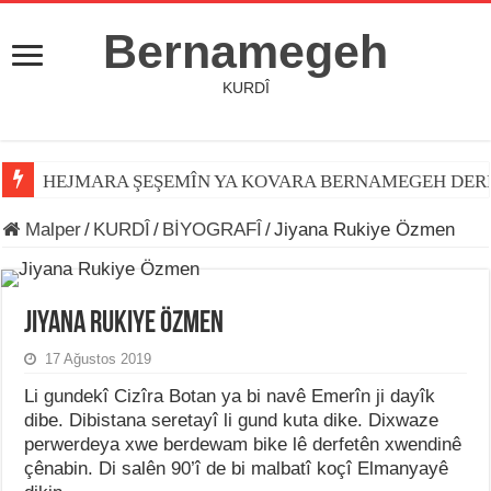
Bernamegeh
KURDÎ
HEJMARA ŞEŞEMÎN YA KOVARA BERNAMEGEH DER
Malper
/
KURDÎ
/
BİYOGRAFÎ
/
Jiyana Rukiye Özmen
Jiyana Rukiye Özmen
17 Ağustos 2019
Li gundekî Cizîra Botan ya bi navê Emerîn ji dayîk
dibe. Dibistana seretayî li gund kuta dike. Dixwaze
perwerdeya xwe berdewam bike lê derfetên xwendinê
çênabin. Di salên 90’î de bi malbatî koçî Elmanyayê