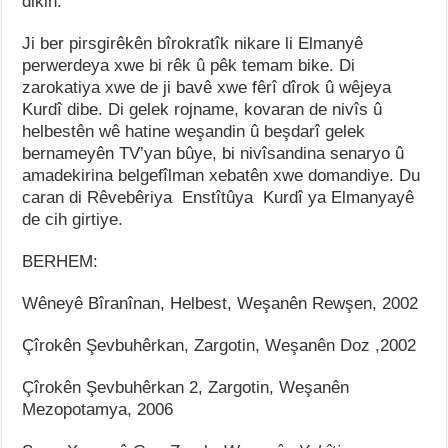
dikin.
Ji ber pirsgirêkên bîrokratîk nikare li Elmanyê
perwerdeya xwe bi rêk û pêk temam bike. Di
zarokatiya xwe de ji bavê xwe fêrî dîrok û wêjeya
Kurdî dibe. Di gelek rojname, kovaran de nivîs û
helbestên wê hatine weşandin û beşdarî gelek
bernameyên TV’yan bûye, bi nivîsandina senaryo û
amadekirina belgefîlman xebatên xwe domandiye. Du
caran di Rêvebêriya Enstîtûya Kurdî ya Elmanyayê
de cih girtiye.
BERHEM:
Wêneyê Bîranînan, Helbest, Weşanên Rewşen, 2002
Çîrokên Şevbuhêrkan, Zargotin, Weşanên Doz ,2002
Çîrokên Şevbuhêrkan 2, Zargotin, Weşanên
Mezopotamya, 2006