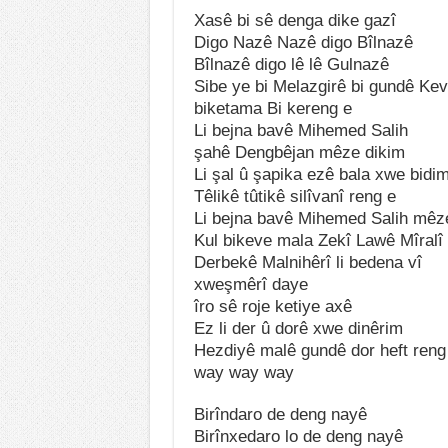
Xasê bi sê denga dike gazî
Digo Nazê Nazê digo Bîlnazê
Bîlnazê digo lê lê Gulnazê
Sibe ye bi Melazgirê bi gundê Kev
biketama Bi kereng e
Li bejna bavê Mihemed Salih
şahê Dengbêjan mêze dikim
Li şal û şapika ezê bala xwe bidi
Têlikê tûtikê silîvanî reng e
Li bejna bavê Mihemed Salih mêz
Kul bikeve mala Zekî Lawê Mîralî
Derbekê Malnihêrî li bedena vî
xweşmêrî daye
îro sê roje ketiye axê
Ez li der û dorê xwe dinêrim
Hezdiyê malê gundê dor heft reng
way way way
Birîndaro de deng nayê
Birînxedaro lo de deng nayê