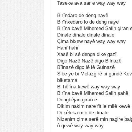
Taseke ava sar e way way way
Birîndaro de deng nayê
Birînxedaro lo de deng nayê
Birîna bavê Mihemed Salih giran 
Dinale dinale dinale dinale
Çima bixew nayê way way way
Hahî hahî
Xasê bi sê denga dike gazî
Digo Nazê Nazê digo Bilnazê
Bîlnazê digo lê lê Gulnazê
Sibe ye bi Melazgirê bi gundê Kev
biketama
Bi hêlîna kewê way way way
Birîna bavê Mihemed Salih şahê
Dengbêjan giran e
Dikim nakim nare fitile milê kewê
Di kêleka min de dinale
Nizanim çima serê min nagire bal
û qewê way way way