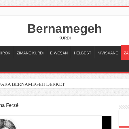
Bernamegeh
KURDÎ
DÎROK
ZIMANÊ KURDÎ
E WEŞAN
HELBEST
NIVÎSXANE
ZA
OVARA BERNAMEGEH DERKET
ma Ferzê