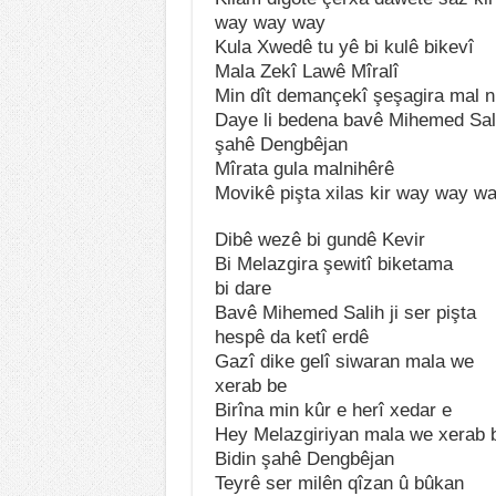
way way way
Kula Xwedê tu yê bi kulê bikevî
Mala Zekî Lawê Mîralî
Min dît demançekî şeşagira mal n
Daye li bedena bavê Mihemed Sal
şahê Dengbêjan
Mîrata gula malnihêrê
Movikê pişta xilas kir way way w
Dibê wezê bi gundê Kevir
Bi Melazgira şewitî biketama
bi dare
Bavê Mihemed Salih ji ser pişta
hespê da ketî erdê
Gazî dike gelî siwaran mala we
xerab be
Birîna min kûr e herî xedar e
Hey Melazgiriyan mala we xerab 
Bidin şahê Dengbêjan
Teyrê ser milên qîzan û bûkan