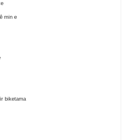
çe
rê min e
e
ir biketama