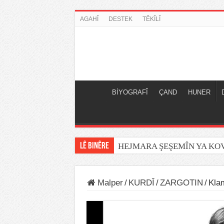
AGAHÎ
DESTEK
TÊKÎLÎ
BİYOGRAFÎ
ÇAND
HUNER
LÊ BINÊRE
HEJMARA ŞEŞEMÎN YA K
Malper
/
KURDÎ
/
ZARGOTIN
/
Kla