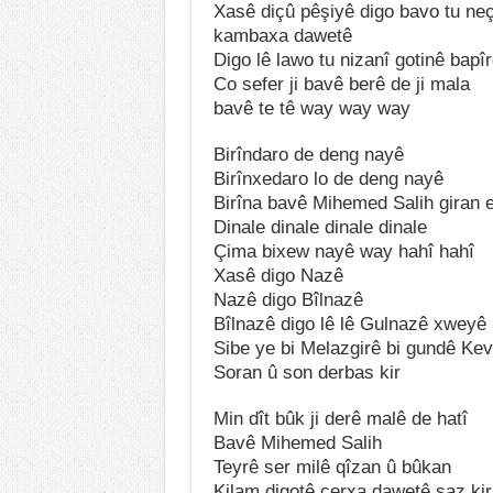
Xasê diçû pêşiyê digo bavo tu ne
kambaxa dawetê
Digo lê lawo tu nizanî gotinê bapî
Co sefer ji bavê berê de ji mala
bavê te tê way way way
Birîndaro de deng nayê
Birînxedaro lo de deng nayê
Birîna bavê Mihemed Salih giran 
Dinale dinale dinale dinale
Çima bixew nayê way hahî hahî
Xasê digo Nazê
Nazê digo Bîlnazê
Bîlnazê digo lê lê Gulnazê xweyê
Sibe ye bi Melazgirê bi gundê Kev
Soran û son derbas kir
Min dît bûk ji derê malê de hatî
Bavê Mihemed Salih
Teyrê ser milê qîzan û bûkan
Kilam digotê çerxa dawetê saz kir