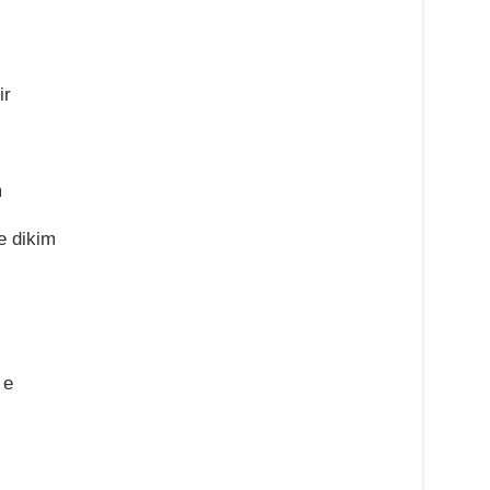
ir
m
e dikim
 e