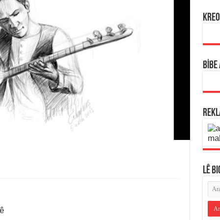
KREO
BİBE
REK
LÊ B
ê