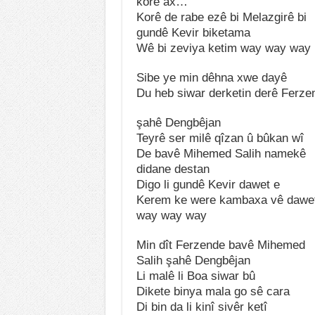
korê ax…
Korê de rabe ezê bi Melazgirê bi
gundê Kevir biketama
Wê bi zeviya ketim way way way
Sibe ye min dêhna xwe dayê
Du heb siwar derketin derê Ferze
şahê Dengbêjan
Teyrê ser milê qîzan û bûkan wî
De bavê Mihemed Salih namekê
didane destan
Digo li gundê Kevir dawet e
Kerem ke were kambaxa vê dawe
way way way
Min dît Ferzende bavê Mihemed
Salih şahê Dengbêjan
Li malê li Boa siwar bû
Dikete binya mala go sê cara
Di bin da li kinî sivêr ketî