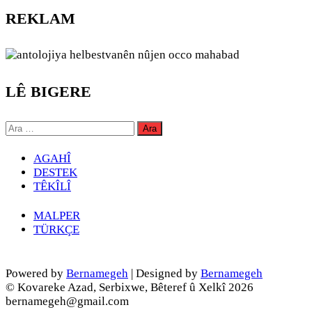
REKLAM
LÊ BIGERE
Arama:
AGAHÎ
DESTEK
TÊKÎLÎ
MALPER
TÜRKÇE
Powered by
Bernamegeh
| Designed by
Bernamegeh
© Kovareke Azad, Serbixwe, Bêteref û Xelkî 2026
bernamegeh@gmail.com