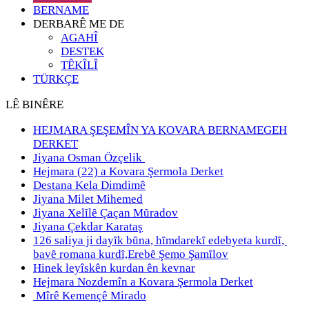
BERNAME
DERBARÊ ME DE
AGAHÎ
DESTEK
TÊKÎLÎ
TÜRKÇE
LÊ BINÊRE
HEJMARA ŞEŞEMÎN YA KOVARA BERNAMEGEH
DERKET
Jiyana Osman Özçelik
Hejmara (22) a Kovara Şermola Derket
Destana Kela Dimdimê
Jiyana Milet Mihemed
Jiyana Xelȋlȇ Çaçan Mȗradov
Jiyana Çekdar Karataş
126 saliya ji dayȋk bȗna, hȋmdarekȋ edebyeta kurdȋ,
bavȇ romana kurdȋ,Erebȇ Şemo Şamȋlov
Hinek leyîskên kurdan ên kevnar
Hejmara Nozdemîn a Kovara Şermola Derket
Mîrê Kemençê Mirado