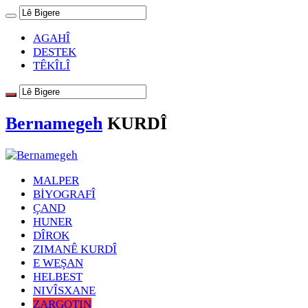
AGAHÎ
DESTEK
TÊKÎLÎ
Bernamegeh
KURDÎ
MALPER
BİYOGRAFÎ
ÇAND
HUNER
DÎROK
ZIMANÊ KURDÎ
E WEŞAN
HELBEST
NIVÎSXANE
ZARGOTIN