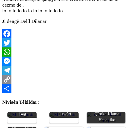
cezmo de..
lo lo lo lo lo lo lo lo lo lo lo lo..
Ji dengê Delîl Dilanar
Facebook
Twitter
WhatsApp
Messenger
Telegram
Copy
Link
Share
Nivîsên Têkîldar:
Klama Ferzende
Klama Behcetê
Çîroka Klama
Beg
Dawûd
Hesenîko