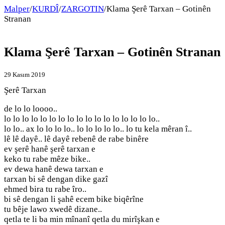
Malper
/
KURDÎ
/
ZARGOTIN
/
Klama Şerê Tarxan – Gotinên
Stranan
Klama Şerê Tarxan – Gotinên Stranan
29 Kasım 2019
Şerê Tarxan
de lo lo loooo..
lo lo lo lo lo lo lo lo lo lo lo lo lo lo lo lo lo..
lo lo.. ax lo lo lo lo.. lo lo lo lo lo.. lo tu kela mêran î..
lê lê dayê.. lê dayê rebenê de rabe binêre
ev şerê hanê şerê tarxan e
keko tu rabe mêze bike..
ev dewa hanê dewa tarxan e
tarxan bi sê dengan dike gazî
ehmed bira tu rabe îro..
bi sê dengan li şahê ecem bike biqêrîne
tu bêje lawo xwedê dizane..
qetla te li ba min mînanî qetla du mirîşkan e