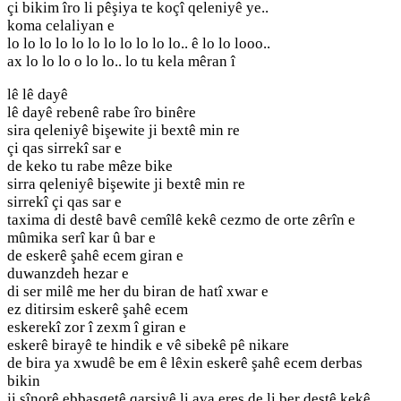
çi bikim îro li pêşiya te koçî qeleniyê ye..
koma celaliyan e
lo lo lo lo lo lo lo lo lo lo lo.. ê lo lo looo..
ax lo lo lo o lo lo.. lo tu kela mêran î
lê lê dayê
lê dayê rebenê rabe îro binêre
sira qeleniyê bişewite ji bextê min re
çi qas sirrekî sar e
de keko tu rabe mêze bike
sirra qeleniyê bişewite ji bextê min re
sirrekî çi qas sar e
taxima di destê bavê cemîlê kekê cezmo de orte zêrîn e
mûmika serî kar û bar e
de eskerê şahê ecem giran e
duwanzdeh hezar e
di ser milê me her du biran de hatî xwar e
ez ditirsim eskerê şahê ecem
eskerekî zor î zexm î giran e
eskerê birayê te hindik e vê sibekê pê nikare
de bira ya xwudê be em ê lêxin eskerê şahê ecem derbas
bikin
ji sînorê ebbasgetê qarşiyê li ava eres de li ber destê kekê