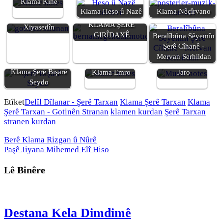
Klama Kinê
Klama Heso û Nazê
Klama Nêçîrvano
Klama Kekê
KLAMA ŞERÊ
Xiyasedîn
GIRÎDAXÊ
Beralîbûna Sêyemîn
Şerê Cîhanê -
Mervan Serhildan
Klama Heyran
Klama Şerê Bişarê
Klama Emro
Jaro
Seydo
Etîket
Delîl Dîlanar - Şerê Tarxan
Klama Şerê Tarxan
Klama
Şerê Tarxan - Gotinên Stranan
klamen kurdan
Şerê Tarxan
stranen kurdan
Berê
Klama Rizgan û Nûrê
Paşê
Jiyana Mihemed Elî Hiso
Lê Binêre
Destana Kela Dimdimê