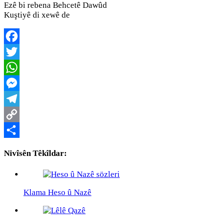
Ezê bi rebena Behcetê Dawûd
Kuştiyê di xewê de
Facebook
Twitter
WhatsApp
Messenger
Telegram
Copy
Link
Share
Nivîsên Têkîldar:
Klama Heso û Nazê