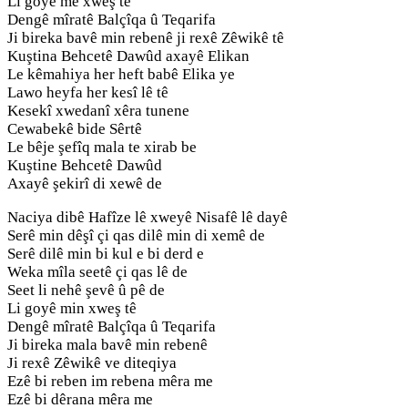
Li goyê me xweş tê
Dengê mîratê Balçîqa û Teqarifa
Ji bireka bavê min rebenê ji rexê Zêwikê tê
Kuştina Behcetê Dawûd axayê Elikan
Le kêmahiya her heft babê Elika ye
Lawo heyfa her kesî lê tê
Kesekî xwedanî xêra tunene
Cewabekê bide Sêrtê
Le bêje şefîq mala te xirab be
Kuştine Behcetê Dawûd
Axayê şekirî di xewê de
Naciya dibê Hafîze lê xweyê Nisafê lê dayê
Serê min dêşî çi qas dilê min di xemê de
Serê dilê min bi kul e bi derd e
Weka mîla seetê çi qas lê de
Seet li nehê şevê û pê de
Li goyê min xweş tê
Dengê mîratê Balçîqa û Teqarifa
Ji bireka mala bavê min rebenê
Ji rexê Zêwikê ve diteqiya
Ezê bi reben im rebena mêra me
Ezê bi dêrana mêra me