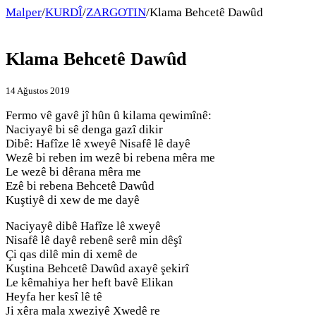
Malper
/
KURDÎ
/
ZARGOTIN
/
Klama Behcetê Dawûd
Klama Behcetê Dawûd
14 Ağustos 2019
Fermo vê gavê jî hûn û kilama qewimînê:
Naciyayê bi sê denga gazî dikir
Dibê: Hafîze lê xweyê Nisafê lê dayê
Wezê bi reben im wezê bi rebena mêra me
Le wezê bi dêrana mêra me
Ezê bi rebena Behcetê Dawûd
Kuştiyê di xew de me dayê
Naciyayê dibê Hafîze lê xweyê
Nisafê lê dayê rebenê serê min dêşî
Çi qas dilê min di xemê de
Kuştina Behcetê Dawûd axayê şekirî
Le kêmahiya her heft bavê Elikan
Heyfa her kesî lê tê
Ji xêra mala xweziyê Xwedê re