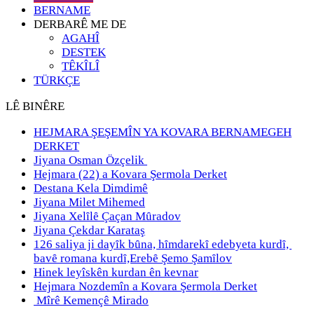
BERNAME
DERBARÊ ME DE
AGAHÎ
DESTEK
TÊKÎLÎ
TÜRKÇE
LÊ BINÊRE
HEJMARA ŞEŞEMÎN YA KOVARA BERNAMEGEH
DERKET
Jiyana Osman Özçelik
Hejmara (22) a Kovara Şermola Derket
Destana Kela Dimdimê
Jiyana Milet Mihemed
Jiyana Xelȋlȇ Çaçan Mȗradov
Jiyana Çekdar Karataş
126 saliya ji dayȋk bȗna, hȋmdarekȋ edebyeta kurdȋ,
bavȇ romana kurdȋ,Erebȇ Şemo Şamȋlov
Hinek leyîskên kurdan ên kevnar
Hejmara Nozdemîn a Kovara Şermola Derket
Mîrê Kemençê Mirado