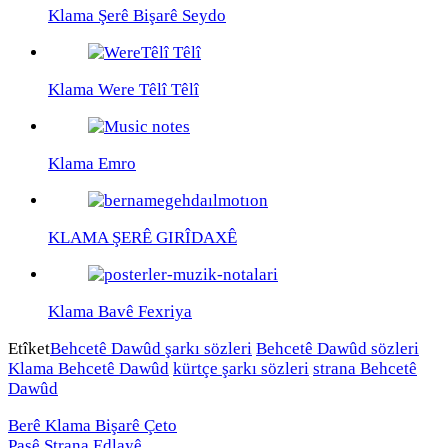
Klama Şerê Bişarê Seydo
Klama Were Têlî Têlî
Klama Emro
KLAMA ŞERÊ GIRÎDAXÊ
Klama Bavê Fexriya
Etîket
Behcetê Dawûd şarkı sözleri
Behcetê Dawûd sözleri
Klama Behcetê Dawûd
kürtçe şarkı sözleri
strana Behcetê
Dawûd
Berê
Klama Bişarê Çeto
Paşê
Strana Edlayê