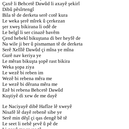
Çaxê li Behcetê Dawûd li axayê şekirî
Dibû pêsîrtengî
Bila tê de derketa serê cotê kura
Le weka şerê mîrek û çerkezan
şer xweş bikirana li odê de
Le belgî li ser cinazê bavêm
Çend hebekî bikuştana di ber heyfê de
Na wile ji ber û pismaman tê de derketa
Serê Xelîlê Dawûd çi mîna ye mîna
Gurê nav keriya ye
Le mêran bikuşta şopê rast bikira
Weka şopa ziya
Le wezê bi reben im
Wezê bi rebena mêra me
Le wezê bi dêrana mêra me
Ezê bi rebena Behcetê Dawûd
Kuştiyê di xew de me dayê
Le Naciyayê dibê Hafîze lê xweyê
Nisafê lê dayê rebenê sibe ye
Serê min dêşî çi qas dengê bê tê
Le seet li nehê şevê û pê de