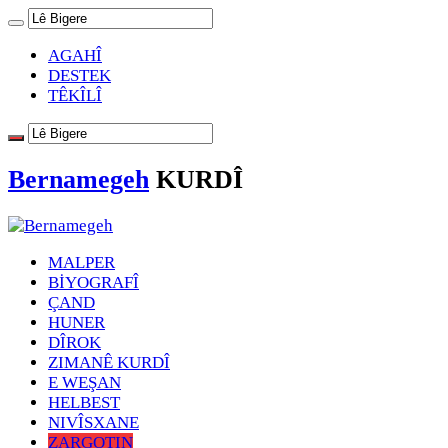
AGAHÎ
DESTEK
TÊKÎLÎ
Bernamegeh
KURDÎ
MALPER
BİYOGRAFÎ
ÇAND
HUNER
DÎROK
ZIMANÊ KURDÎ
E WEŞAN
HELBEST
NIVÎSXANE
ZARGOTIN