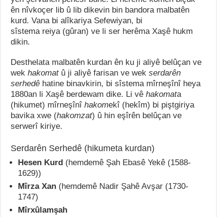
ên nîvkoçer lib û lib dikevin bin bandora malbatên
kurd. Vana bi alîkariya Sefewiyan, bi
sîstema reiya (gûran) ve li ser herêma Xaşê hukm
dikin.
Desthelata malbatên kurdan ên ku ji aliyê belûçan ve
wek
hakomat
û ji aliyê farisan ve wek
serdarên
serhedê
hatine binavkirin, bi sîstema mîrneşînî heya
1880an li Xaşê berdewam dike. Li vê
hakomat
a
(hikumet) mîrneşînî
hakom
ekî (hekîm) bi piştgiriya
bavika xwe (
hakomzat
) û hin eşîrên belûçan ve
serwerî kiriye.
Serdarên Serhedê (hikumeta kurdan)
Hesen Kurd
(hemdemê Şah Ebasê Yekê (1588-
1629))
Mîrza Xan
(hemdemê Nadir Şahê Avşar (1730-
1747)
Mîrxûlamşah