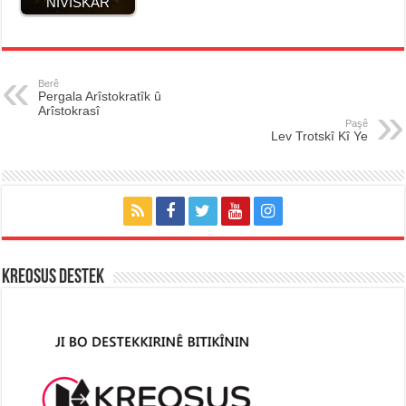
b
A
n
a
Li
NIVÎSKAR
o
p
g
m
n
o
p
er
k
k
Berê
Pergala Arîstokratîk û
Arîstokrasî
Paşê
Lev Trotskî Kî Ye
KREOSUS DESTEK