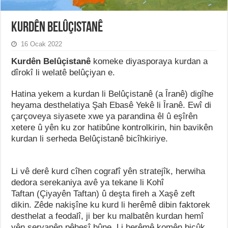
Kurdên Belûçistanê
16 Ocak 2022
Kurdên Belûçistanê
komeke diyasporaya kurdan a
dîrokî li welatê belûçiyan e.
Hatina yekem a kurdan li Belûçistanê (a Îranê) digîhe
heyama desthelatiya Şah Ebasê Yekê li Îranê. Ewî di
çarçoveya siyasete xwe ya parandina êl û eşîrên
xetere û yên ku zor hatibûne kontrolkirin, hin bavikên
kurdan li serheda Belûçistanê bicîhkiriye.
Li vê derê kurd cîhen cografî yên stratejîk, herwiha
dedora serekaniya avê ya tekane li Kohî
Taftan (Çiyayên Taftan) û deşta fireh a Xaşê zeft
dikin. Zêde nakişîne ku kurd li herêmê dibin faktorek
desthelat a feodalî, ji ber ku malbatên kurdan hemî
yên şervanên pêhesî bûne. Li herêmê komên biçûk