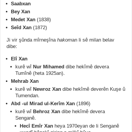
Saabxan
Bey Xan
Medet Xan
(1838)
Seîd Xan
(1872)
Ji vir şûnda mîrneşîna
hakom
an li sê milan belav
dibe:
Elî Xan
kurê wî
Nur Mihamed
dibe hekîmê devera
Tumînê (heta 1925an).
Mehrab Xan
kurê wî
Newroz Xan
dibe hekîmê deverên Kuşe û
Tumendan.
Abd -ul Mirad ul-Kerîm Xan
(1896)
kurê wî
Behroz Xan
dibe hekîmê devera
Senganê.
Hecî Emîr Xan
heya 1970eyan de li Senganê