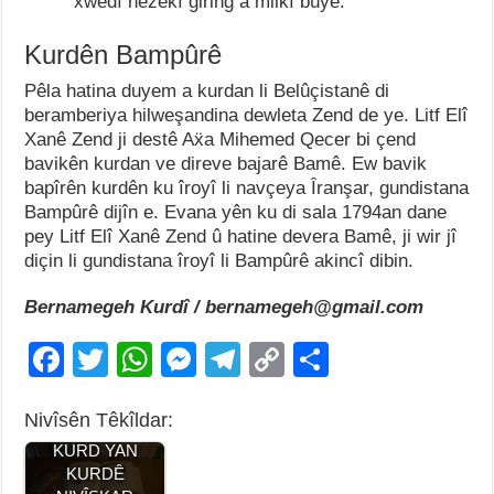
xwedî hêzekî giring a milkî bûye.
Kurdên Bampûrê
Pêla hatina duyem a kurdan li Belûçistanê di
beramberiya hilweşandina dewleta Zend de ye. Litf Elî
Xanê Zend ji destê Aẍa Mihemed Qecer bi çend
bavikên kurdan ve direve bajarê Bamê. Ew bavik
bapîrên kurdên ku îroyî li navçeya Îranşar, gundistana
Bampûrê dijîn e. Evana yên ku di sala 1794an dane
pey Litf Elî Xanê Zend û hatine devera Bamê, ji wir jî
diçin li gundistana îroyî li Bampûrê akincî dibin.
Bernamegeh Kurdî / bernamegeh@gmail.com
F
T
W
M
T
C
S
a
wi
h
e
el
o
h
Nivîsên Têkîldar:
c
tt
at
ss
e
p
ar
NIVÎSKARÊ
KURD YAN
e
er
s
e
gr
y
e
KURDÊ