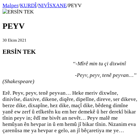
Malper
/
KURDÎ
/
NIVÎSXANE
/
PEYV
PEYV
30 Ekim 2021
ERSİN TEK
‘‘-Mîrê min tu çi dixwinî
-Peyv, peyv, tenê peyvan…’’
(Shakespeare)
Erê. Peyv, peyv, tenê peyvan… Heke meriv dixwîne,
dinivîse, diaxive, dikene, diqêre, dipelîne, direve, ser dikeve,
berze dike, dixapîne, hez dike, maçî dike, bêdeng dimîne
yanê ew zerf û etîketên ku em her demekê û her derekî bikar
tînin peyv in; êdî me bivêt an nevêt… Peyv malê me
hemûyan ên hevpar in û em hemû jî bikar tînin. Nizanim eva
çarenûsa me ya hevpar e gelo, an jî bêçaretiya me ye…