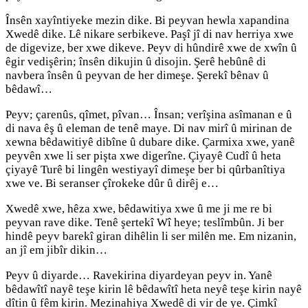
Însên xayîntiyeke mezin dike. Bi peyvan hewla xapandina
Xwedê dike. Lê nikare serbikeve. Paşî jî di nav herriya xwe
de digevize, ber xwe dikeve. Peyv di hûndirê xwe de xwîn û
êgir vedişêrin; însên dikujin û disojin. Şerê hebûnê di
navbera însên û peyvan de her dimeşe. Şerekî bênav û
bêdawî…
Peyv; çarenûs, qîmet, pîvan… Însan; verîşina asîmanan e û
di nava êş û eleman de tenê maye. Di nav mirî û mirinan de
xewna bêdawitiyê dibîne û dubare dike. Çarmixa xwe, yanê
peyvên xwe li ser pişta xwe digerîne. Çiyayê Cudî û heta
çiyayê Turê bi lingên westiyayî dimeşe ber bi qûrbanîtiya
xwe ve. Bi seranser çîrokeke dûr û dirêj e…
Xwedê xwe, hêza xwe, bêdawitiya xwe û me ji me re bi
peyvan rave dike. Tenê şertekî Wî heye; teslîmbûn. Ji ber
hindê peyv barekî giran dihêlin li ser milên me. Em nizanin,
an jî em jibîr dikin…
Peyv û diyarde… Ravekirina diyardeyan peyv in. Yanê
bêdawîtî nayê teşe kirin lê bêdawîtî heta neyê teşe kirin nayê
dîtin û fêm kirin. Mezinahiya Xwedê di vir de ye. Çimkî