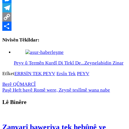
Messenger
Telegram
Copy
Link
Share
Nivîsên Têkîldar:
Peyv û Termên Kurdî Di Tirkî De...Zeynelabidin Zinar
Etîket
ERRSİN TEK PEYV
Ersîn Tek
PEYV
Berê
QÛMARCÎ
Paşê
Heft bavê Romê were, Zeynê teslîmê wana nabe
Lê Binêre
Zanyarî baweriya tek hebûnê ye