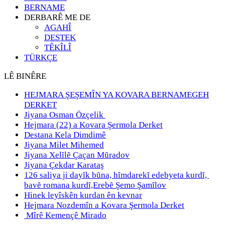
BERNAME
DERBARÊ ME DE
AGAHÎ
DESTEK
TÊKÎLÎ
TÜRKÇE
LÊ BINÊRE
HEJMARA ŞEŞEMÎN YA KOVARA BERNAMEGEH
DERKET
Jiyana Osman Özçelik
Hejmara (22) a Kovara Şermola Derket
Destana Kela Dimdimê
Jiyana Milet Mihemed
Jiyana Xelȋlȇ Çaçan Mȗradov
Jiyana Çekdar Karataş
126 saliya ji dayȋk bȗna, hȋmdarekȋ edebyeta kurdȋ,
bavȇ romana kurdȋ,Erebȇ Şemo Şamȋlov
Hinek leyîskên kurdan ên kevnar
Hejmara Nozdemîn a Kovara Şermola Derket
Mîrê Kemençê Mirado