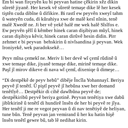
Em bi wan firçeyên ku bi peyvan hatine çêkirin xêz dikin
sûretê jiyanê. Her kesek vê sûretê temaşe dike lê her kesek
tiştên cuda dibîne û difikire. Bi rastî ew peyvên xweyî tahm
û wateyên cuda, di kûrahiya xwe de malê kesî nînin, tenê
malê Xwedê ne. Ji ber vê yekê halê me wek halê Sîsîfos e.
Ew peyvên şêlî û kêmber hinek caran dişibiyan mûyî, hinek
caran dişibiya kêvir, hinek caran dirûvê hesin didin. Pirr
zehmet e bi peyvan behskirin û nivîsandina ji peyvan. Wek
îroniyekê, wek paradoksekê…
Peyv mîna çemekî ne. Meriv li ber devê wî çemî rûdinê û
xwe temaşe dike, jiyanê temaşe dike, mirinê temaşe dike.
Paşî jî mirov dikeve di nava wî çemî, dixeniqe û dimeşe…
“Di destpêkê de peyv hebû” dibêje Încîla Yohannayî. Beriya
peyvê jî tenêtî. Û piştî peyvê jî hebûna xwe her domand
tenêtîyê… Destpêkir di cihê dawîbûna peyvê de;
destpêkiribû peyvê beriya gotinê. Peyvan tenêtiya xwe dabû
jibîrkirinê û tenêtî di hundirê însên de her bi peyvê re jîya.
Her tenêtî ji me re vegot peyvan û di nav tenêtiyê de heliyan,
tune bûn. Tenê peyvan jan vemirand û her ku hatin hişê
însên tenêtî gewre bû, tab lê nedihat kirin.