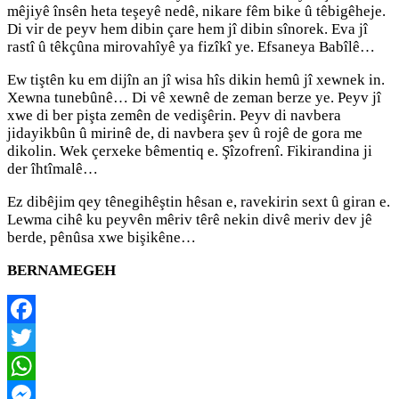
mêjiyê însên heta teşeyê nedê, nikare fêm bike û têbigêheje.
Di vir de peyv hem dibin çare hem jî dibin sînorek. Eva jî
rastî û têkçûna mirovahîyê ya fizîkî ye. Efsaneya Babîlê…
Ew tiştên ku em dijîn an jî wisa hîs dikin hemû jî xewnek in.
Xewna tunebûnê… Di vê xewnê de zeman berze ye. Peyv jî
xwe di ber pişta zemên de vedişêrin. Peyv di navbera
jidayikbûn û mirinê de, di navbera şev û rojê de gora me
dikolin. Wek çerxeke bêmentiq e. Şîzofrenî. Fikirandina ji
der îhtîmalê…
Ez dibêjim qey tênegihêştin hêsan e, ravekirin sext û giran e.
Lewma cihê ku peyvên mêriv têrê nekin divê meriv dev jê
berde, pênûsa xwe bişikêne…
BERNAMEGEH
Facebook
Twitter
WhatsApp