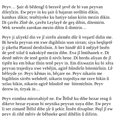
Peyv… Şair di bêdengî û beravê şevê de bi van peyvan
dileyîzin. Ew peyv in ku şair û bajaran serûbin dikin,
kambax dikin; tenêtiyeke ku hatiye talan kirin mezin dikin.
Di çavên Zînê de, çavên Leylayê de geş dibin, ditemirin.
Wek xewnên zarokan mezin dibin û dimirin…
Peyv ji aliyekî din ve jî sirrên alemên dûr û veşartî didin me.
Bi hewla peyvan em xwe digihînin wan sirran; siya heqîqetê
ji şikefta Platonî derdixînin. Ji ber hindê dil û mêjiyê însên
de şerê xilaf û nakokiyê mezin dibe. Eva jî îmtihanek e. Di
destê mêriv de tenê gotin û nivîs hene. Di herdu aliyan de jî
tiştên ku em bikar tînin tenê peyv in. Em dixwazin ku bi xêra
peyvan trajediya xwe vebêjin, agirê hûndirîn bitemirînin. Lê
bêfeyde ye. Peyv kêmas in, bêçare ne. Peyv nikarin me
bigihînin sirrên wehdetê, nikarin trajediya me rave bikin û
xelas bikin, nikarin agirê hûndirê me bitemirînin. Peyv
derew in, tiryak in…
Peyv ezmûna mirovahiyê ne. Ew Îblîsê ku dibe hezar reng û
dikeve hezar eyaran bi neynika peyvan xuya dibe. Ew peyv
li ser zimanê Îblîsî dibe şîr û şekir. Însên dixapîne. Paşî jî ew
peyv di rihê mêriv de bêhneke genî dihêlin û difirin.