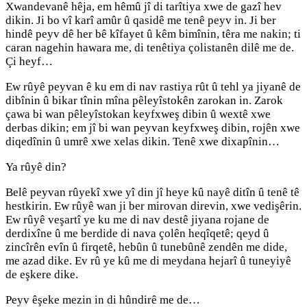
Xwandevanê hêja, em hêmû jî di tarîtiya xwe de gazî hev
dikin. Ji bo vî karî amûr û qasidê me tenê peyv in. Ji ber
hindê peyv dê her bê kîfayet û kêm bimînin, têra me nakin; ti
caran nagehin hawara me, di tenêtiya çolistanên dilê me de.
Çi heyf…
Ew rûyê peyvan ê ku em di nav rastiya rût û tehl ya jiyanê de
dibînin û bikar tînin mîna pêleyîstokên zarokan in. Zarok
çawa bi wan pêleyîstokan keyfxweş dibin û wextê xwe
derbas dikin; em jî bi wan peyvan keyfxweş dibin, rojên xwe
diqedînin û umrê xwe xelas dikin. Tenê xwe dixapînin…
Ya rûyê din?
Belê peyvan rûyekî xwe yî din jî heye kû nayê ditîn û tenê tê
hestkirin. Ew rûyê wan ji ber mirovan direvin, xwe vedişêrin.
Ew rûyê veşartî ye ku me di nav destê jiyana rojane de
derdixîne û me berdide di nava çolên heqîqetê; qeyd û
zincîrên evîn û firqetê, hebûn û tunebûnê zendên me dide,
me azad dike. Ev rû ye kû me di meydana hejarî û tuneyiyê
de eşkere dike.
Peyv êşeke mezin in di hûndirê me de…