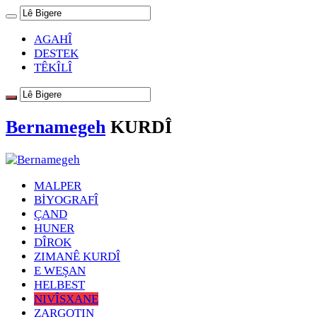
AGAHÎ
DESTEK
TÊKÎLÎ
Bernamegeh
KURDÎ
MALPER
BİYOGRAFÎ
ÇAND
HUNER
DÎROK
ZIMANÊ KURDÎ
E WEŞAN
HELBEST
NIVÎSXANE
ZARGOTIN