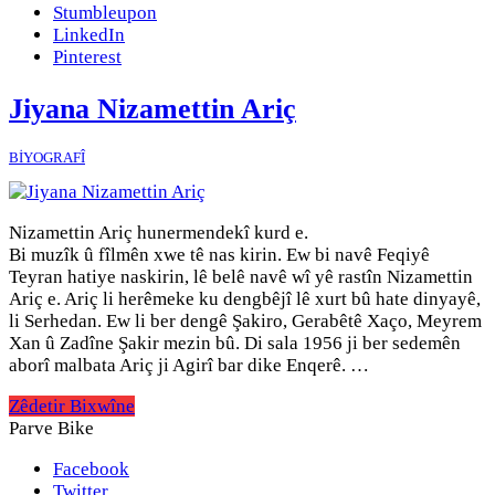
Stumbleupon
LinkedIn
Pinterest
Jiyana Nizamettin Ariç
BİYOGRAFÎ
Nizamettin Ariç hunermendekî kurd e.
Bi muzîk û fîlmên xwe tê nas kirin. Ew bi navê Feqiyê
Teyran hatiye naskirin, lê belê navê wî yê rastîn Nizamettin
Ariç e. Ariç li herêmeke ku dengbêjî lê xurt bû hate dinyayê,
li Serhedan. Ew li ber dengê Şakiro, Gerabêtê Xaço, Meyrem
Xan û Zadîne Şakir mezin bû. Di sala 1956 ji ber sedemên
aborî malbata Ariç ji Agirî bar dike Enqerê. …
Zêdetir Bixwîne
Parve Bike
Facebook
Twitter