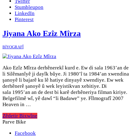
Twitter
Stumbleupon
LinkedIn
Pinterest
Jiyana Ako Ezîz Mîrza
BİYOGRAFÎ
Ako Ezîz Mîrza derhênerekî kurd e. Ew di sala 1963’an de
li Silêmanîyê ji dayîk bûye. Ji 1980’î ta 1984’an xwendina
şanoyê li bajarê ku lê hatiye dinyayê xwendiye. Ew wek
derhênerê şanoyê û wek leyistikvan xebitiye. Di
sala 1995’an an de dest bi karê derhêneriya filman kiriye.
Belgefilmê wî, yê dawî “li Badawe” ye. Fîlmografî 2007
Heaven in …
Zêdetir Bixwîne
Parve Bike
Facebook