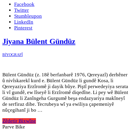
Facebook
Twitter
Stumbleupon
LinkedIn
Pinterest
Jiyana Bülent Gündüz
BİYOGRAFÎ
Bülent Gündüz (z. 18ê berfanbarê 1976, Qereyazî) derhêner
û nivîskarekî kurd e. Bülent Gündüz li gundê Kosa, li
Qereyaziya Erzîromê ji dayik bûye. Piştî perwedeyiya serata
li vî gundê, ew lîseyê li Erzîromê diqedîne. Li pey wê Bülent
Gündüz li Zanîngeha Gurgumê beşa endazyariya makîneyî
de serfiraz dibe. Tecrubeya wî ya ewiliya çapemeniyê
nûçegihanî ji bo …
Zêdetir Bixwîne
Parve Bike