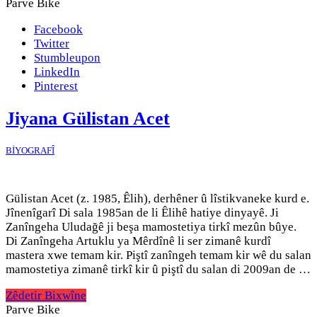
Parve Bike
Facebook
Twitter
Stumbleupon
LinkedIn
Pinterest
Jiyana Gülistan Acet
BİYOGRAFÎ
Gülistan Acet (z. 1985, Êlih), derhêner û lîstikvaneke kurd e.
Jînenîgarî Di sala 1985an de li Êlihê hatiye dinyayê. Ji
Zanîngeha Uludağê ji beşa mamostetiya tirkî mezûn bûye.
Di Zanîngeha Artuklu ya Mêrdînê li ser zimanê kurdî
mastera xwe temam kir. Piştî zanîngeh temam kir wê du salan
mamostetiya zimanê tirkî kir û piştî du salan di 2009an de …
Zêdetir Bixwîne
Parve Bike