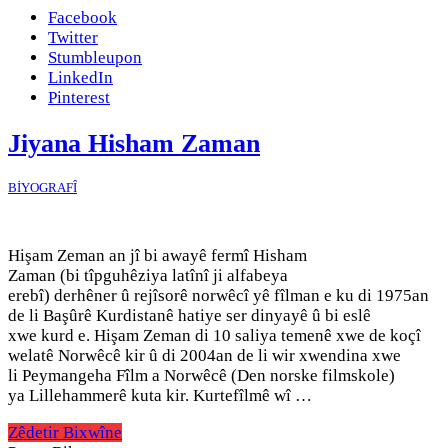
Facebook
Twitter
Stumbleupon
LinkedIn
Pinterest
Jiyana Hisham Zaman
BİYOGRAFÎ
Hişam Zeman an jî bi awayê fermî Hisham
Zaman (bi tîpguhêziya latînî ji alfabeya
erebî) derhêner û rejîsorê norwêcî yê fîlman e ku di 1975an
de li Başûrê Kurdistanê hatiye ser dinyayê û bi eslê
xwe kurd e. Hişam Zeman di 10 saliya temenê xwe de koçî
welatê Norwêcê kir û di 2004an de li wir xwendina xwe
li Peymangeha Fîlm a Norwêcê (Den norske filmskole)
ya Lillehammerê kuta kir. Kurtefîlmê wî …
Zêdetir Bixwîne