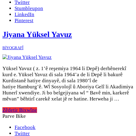
Twitter
Stumbleupon
LinkedIn
Pinterest
Jiyana Yüksel Yavuz
BİYOGRAFÎ
Yüksel Yavuz ( z. 1’ê reşemiya 1964 li Depê) derhênerekî
kurd e. Yüksel Yavuz di sala 1964’a de li Depê li bakurê
Kurdistanê hatiye dinyayê, di sala 1980’î de
hatiye Hamburg’ê. Wî Sosyolojî û Aboriya Gelî li Akadimiya
Hunerî xwendiye. Ji bo belgejiyana wî “ Bavê min, karkerê
mêvan” bêhtirî carekê xelat jê re hatine. Herweha ji …
Zêdetir Bixwîne
Parve Bike
Facebook
Twitter