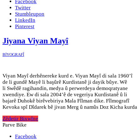
Facebook
Twitter
Stumbleupon
LinkedIn
Pinterest
Jiyana Viyan Mayî
BİYOGRAFÎ
Viyan Mayî derhênereke kurd e. Viyan Mayî di sala 1960’î
de li gundê Mayê li başûrê Kurdistanê ji dayik bûye. Wê
li Swêdê ragihandin, medya û perwerdeya demoqratyane
xwendiye. Ew di sala 2004’ê de vegeriya Kurdistanê û li
bajarê Duhokê birêvebiriya Mala Fîlman dike. Fîlmografî
Kevoka spî Dîdarek bê jivan Merg û namûs Doz Kicha kurda
Zêdetir Bixwîne
Parve Bike
Facebook