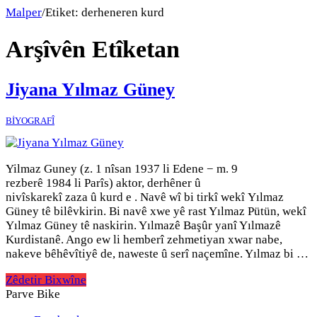
Malper
/
Etiket:
derheneren kurd
Arşîvên Etîketan
Jiyana Yılmaz Güney
BİYOGRAFÎ
Yilmaz Guney (z. 1 nîsan 1937 li Edene − m. 9
rezberê 1984 li Parîs) aktor, derhêner û
nivîskarekî zaza û kurd e . Navê wî bi tirkî wekî Yılmaz
Güney tê bilêvkirin. Bi navê xwe yê rast Yılmaz Pütün, wekî
Yılmaz Güney tê naskirin. Yılmazê Başûr yanî Yılmazê
Kurdistanê. Ango ew li hemberî zehmetiyan xwar nabe,
nakeve bêhêvîtiyê de, naweste û serî naçemîne. Yılmaz bi …
Zêdetir Bixwîne
Parve Bike