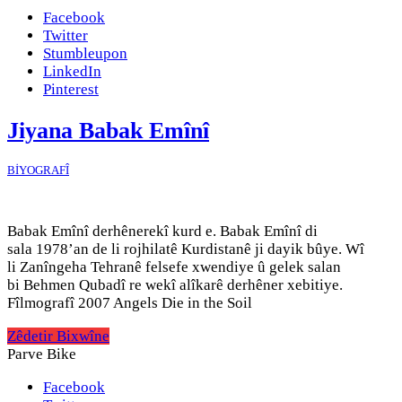
Facebook
Twitter
Stumbleupon
LinkedIn
Pinterest
Jiyana Babak Emînî
BİYOGRAFÎ
Babak Emînî derhênerekî kurd e. Babak Emînî di
sala 1978’an de li rojhilatê Kurdistanê ji dayik bûye. Wî
li Zanîngeha Tehranê felsefe xwendiye û gelek salan
bi Behmen Qubadî re wekî alîkarê derhêner xebitiye.
Fîlmografî 2007 Angels Die in the Soil
Zêdetir Bixwîne
Parve Bike
Facebook