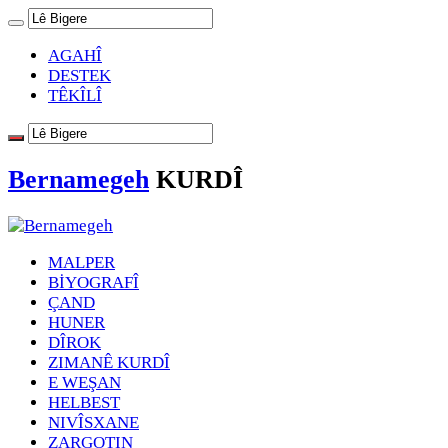
AGAHÎ
DESTEK
TÊKÎLÎ
Bernamegeh
KURDÎ
MALPER
BİYOGRAFÎ
ÇAND
HUNER
DÎROK
ZIMANÊ KURDÎ
E WEŞAN
HELBEST
NIVÎSXANE
ZARGOTIN