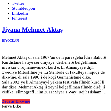
Twitter
Stumbleupon
LinkedIn
Pinterest
Jiyana Mehmet Aktaş
BİYOGRAFÎ
Mehmet Aktaş di sala 1967’an de li parêzgeha Îdira Bakurê
Kurdistanê hatiye ser dinyayê, derhênerê belgefîlman,
nivîskar û rojnamevanekî kurd e. Li Almanyayê dijî,
xwediyê Mîtosfilmê ye. Li Stenbolê di fakulteya hiqûqê de
dixwîne, di sala 1990’î de koçî Germanistanê dike.
Sala 2002’yê li Almanyayê yekem festîvala fîlmên kurdî li
dar dixe. Mehmet Aktaş ji xeynî belgefîlman fîlmên dirêj jî
çêdike. Fîlmografî Fîlm 2011: Siyar’s Way; Rejî: Hisham …
Zêdetir Bixwîne
Parve Bike