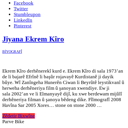
Facebook
Twitter
Stumbleupon
LinkedIn
Pinterest
Jiyana Ekrem Kîro
BİYOGRAFÎ
Ekrem Kîro derhênerekî kurd e. Ekrem Kîro di sala 1973’an
de li bajarê Efrînê li başûr rojavayê Kurdistanê ji dayik
bûye. Wî Zanîngeha Hunerên Ciwan li Beyrûtê leystikvanî û
herweha derhêneriya film û şanoyan xwendiye. Ew ji
sala 2002’an ve li Elmanyayê dijî, ku xwe berdewam mijûlî
derhêneriya filman û şanoya bêdeng dike. Fîlmografî 2008
Havîna Sar 2005 Xores… stone on stone 2000 …
Zêdetir Bixwîne
Parve Bike