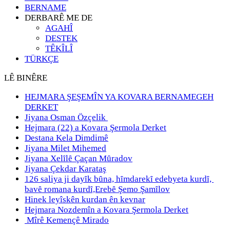
BERNAME
DERBARÊ ME DE
AGAHÎ
DESTEK
TÊKÎLÎ
TÜRKÇE
LÊ BINÊRE
HEJMARA ŞEŞEMÎN YA KOVARA BERNAMEGEH
DERKET
Jiyana Osman Özçelik
Hejmara (22) a Kovara Şermola Derket
Destana Kela Dimdimê
Jiyana Milet Mihemed
Jiyana Xelȋlȇ Çaçan Mȗradov
Jiyana Çekdar Karataş
126 saliya ji dayȋk bȗna, hȋmdarekȋ edebyeta kurdȋ,
bavȇ romana kurdȋ,Erebȇ Şemo Şamȋlov
Hinek leyîskên kurdan ên kevnar
Hejmara Nozdemîn a Kovara Şermola Derket
Mîrê Kemençê Mirado