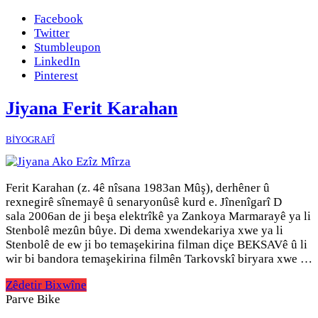
Facebook
Twitter
Stumbleupon
LinkedIn
Pinterest
Jiyana Ferit Karahan
BİYOGRAFÎ
Ferit Karahan (z. 4ê nîsana 1983an Mûş), derhêner û
rexnegirê sînemayê û senaryonûsê kurd e. Jînenîgarî D
sala 2006an de ji beşa elektrîkê ya Zankoya Marmarayê ya li
Stenbolê mezûn bûye. Di dema xwendekariya xwe ya li
Stenbolê de ew ji bo temaşekirina filman diçe BEKSAVê û li
wir bi bandora temaşekirina filmên Tarkovskî biryara xwe …
Zêdetir Bixwîne
Parve Bike