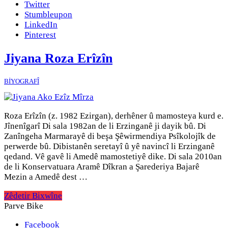
Twitter
Stumbleupon
LinkedIn
Pinterest
Jiyana Roza Erîzîn
BİYOGRAFÎ
Roza Erîzîn (z. 1982 Ezirgan), derhêner û mamosteya kurd e.
Jînenîgarî Di sala 1982an de li Erzinganê ji dayik bû. Di
Zanîngeha Marmarayê di beşa Şêwirmendiya Psîkolojîk de
perwerde bû. Dibistanên seretayî û yê navincî li Erzinganê
qedand. Vê gavê li Amedê mamostetiyê dike. Di sala 2010an
de li Konservatuara Aramê Dîkran a Şarederiya Bajarê
Mezin a Amedê dest …
Zêdetir Bixwîne
Parve Bike
Facebook