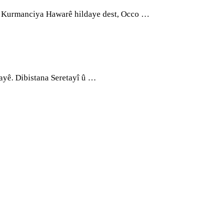
û Kurmanciya Hawarê hildaye dest, Occo …
ayê. Dibistana Seretayî û …