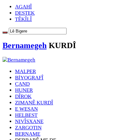
AGAHÎ
DESTEK
TÊKÎLÎ
Bernamegeh
KURDÎ
MALPER
BİYOGRAFÎ
ÇAND
HUNER
DÎROK
ZIMANÊ KURDÎ
E WEŞAN
HELBEST
NIVÎSXANE
ZARGOTIN
BERNAME