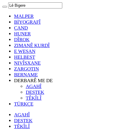
MALPER
BİYOGRAFÎ
ÇAND
HUNER
DÎROK
ZIMANÊ KURDÎ
E WEŞAN
HELBEST
NIVÎSXANE
ZARGOTIN
BERNAME
DERBARÊ ME DE
AGAHÎ
DESTEK
TÊKÎLÎ
TÜRKÇE
AGAHÎ
DESTEK
TÊKÎLÎ