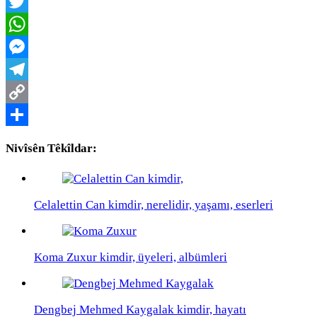
Facebook
Twitter
WhatsApp
Messenger
Telegram
Copy
Link
Share
Nivîsên Têkîldar:
Celalettin Can kimdir, nerelidir, yaşamı, eserleri
Koma Zuxur kimdir, üyeleri, albümleri
Dengbej Mehmed Kaygalak kimdir, hayatı