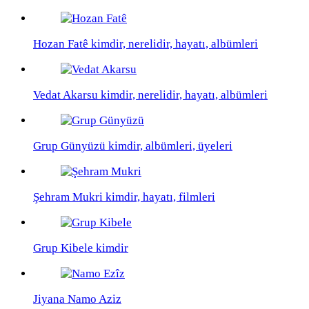
Hozan Fatê kimdir, nerelidir, hayatı, albümleri
Vedat Akarsu kimdir, nerelidir, hayatı, albümleri
Grup Günyüzü kimdir, albümleri, üyeleri
Şehram Mukri kimdir, hayatı, filmleri
Grup Kibele kimdir
Jiyana Namo Aziz