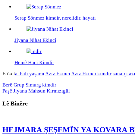
Serap Sönmez kimdir, nerelidir, hayatı
Jiyana Nihat Ekinci
Hemê Haci Kimdir
Etîket
a. bali yaşamı
Aziz Ekinci
Aziz Ekinci kimdir
sanatçı az
Berê
Grup Simurg kimdir
Paşê
Jiyana Mahsun Kırmızıgül
Lê Binêre
HEJMARA ŞEŞEMÎN YA KOVARA 