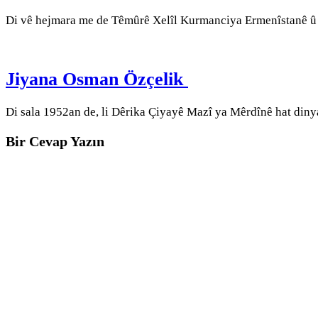
Di vê hejmara me de Têmûrê Xelîl Kurmanciya Ermenîstanê 
Jiyana Osman Özçelik
Di sala 1952an de, li Dêrika Çiyayê Mazî ya Mêrdînê hat diny
Bir Cevap Yazın