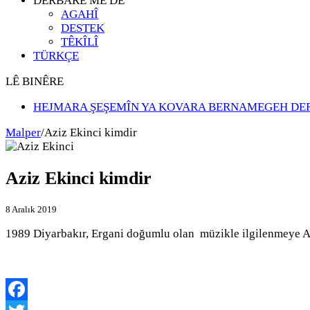
DERBARÊ ME DE
AGAHÎ
DESTEK
TÊKÎLÎ
TÜRKÇE
LÊ BINÊRE
HEJMARA ŞEŞEMÎN YA KOVARA BERNAMEGEH DE
Malper
/
Aziz Ekinci kimdir
Aziz Ekinci kimdir
8 Aralık 2019
1989 Diyarbakır, Ergani doğumlu olan müzikle ilgilenmeye An