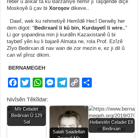
rêber û alîkar ta ku Barzaniyê nemir ji Taşqendê diçe
Moskoyê û çav bi
Xoroşov
dikeve..
Dawî, wek ku rehmetiyê Hemîdê Hecî Derwêş her
dem digot: “
Bedirxanî li kû bin, Kurdayetî li wire..
”
Li gor şopandina min ji kurdên Kazaxistanê û bi
taybetî yên ku li bajarê Almata ne, rola Prof. Ezîzê
Zîyo Bedirxan di nav wan de zor mezin e, ez ji dil û
can wî pîroz dikim.
BERNAMEGEH
F
T
W
M
T
C
S
a
wi
h
e
el
o
h
Nivîsên Têkîldar:
c
tt
at
ss
e
p
ar
Mîr Celadet
e
er
s
e
gr
y
e
Bedirxan Û 129
b
A
n
a
Li
Sal
Helbestên Celadet Elî
Bedirxan
o
p
g
m
n
Salah Saadellah