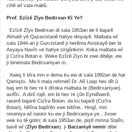
cihê wî vala mabû.
Prof. Ezîzê Zîyo Bedirxan Kî Ye?
Ezîzê Zîyo Bedirxan di sala 1953an de li bajarê
Almatê yê Qazaxistanê hatiye dinyayê. Malbata wî
sala 1944-an ji Gurcistanê ji herêma Axiskayê ber bi
Asyaya Navîn ve hatiye sirgûnkirin. Koka malbata wî
ji Cizîra Botan e. Weke Ezîzê Ziyo bi xwe dibêje, ew
ji binemala Bedirxaniyan in.
Xweş li bîra min e dema ku ew di sala 1992an de hat
Qamişlo.. Me li mala rehmetî Dr. Alî Loqo hev dît û
baş em bi hev re li dîroka malbata te (Bedirxaniyan)
axifîn.. A dinî rojê, em bi hev re çûn Eyndîwerê,
raserê bajarê Cizîra Botan, da ku bajarê (Cizîra
Botan), hêlîna bapîrên xwe bibîne.. Hingî, min
reseniya wî naskir ku ew ji Bedirxaniya ye.. Jixwe
wek ku tê gotin; di sala 1953an de, piştî mirina Stalîn,
bavê wî (
Zîyo Bedirxan
), ji
Barzaniyê nemir
dibe