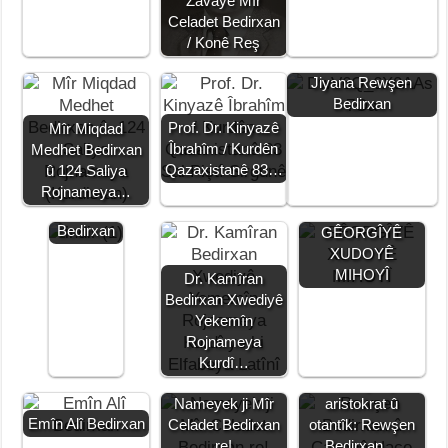
Zavayê Mîr
o
p
er
k
Celadet Bedirxan
k
/ Konê Reş
Jiyana Rewşen
Bedirxan
Prof. Dr. Kinyazê
Mîr Miqdad
Îbrahîm / Kurdên
Medhet Bedirxan
Jiyana
Qazaxistanê 83…
û 124 Saliya
Celadet
Nodar Masekî /
Rojnameya…
Elî
PROF.
Bedirxan
GÊORGÎYÊ
XUDOYÊ
MIHOYÎ
Dr. Kamîran
Bedirxan Xwediyê
Yekemîn
Rojnameya
Kurdî…
Du kesayetîyên
Nameyek ji Mîr
aristokrat û
Emîn Alî Bedirxan
Celadet Bedirxan
otantîk: Rewşen
re!
Bedirxan…