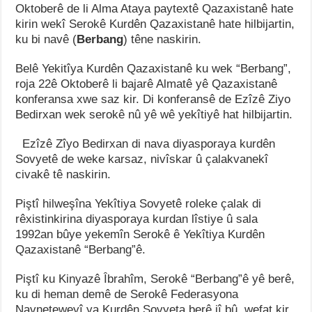
Oktoberê de li Alma Ataya paytextê Qazaxistanê hate
kirin wekî Serokê Kurdên Qazaxistanê hate hilbijartin,
ku bi navê (
Berbang
) têne naskirin.
Belê Yekitîya Kurdên Qazaxistanê ku wek “Berbang”,
roja 22ê Oktoberê li bajarê Almatê yê Qazaxistanê
konferansa xwe saz kir. Di konferansê de Ezîzê Ziyo
Bedirxan wek serokê nû yê wê yekîtiyê hat hilbijartin.
Ezîzê Zîyo Bedirxan di nava diyasporaya kurdên
Sovyetê de weke karsaz, nivîskar û çalakvanekî
civakê tê naskirin.
Piştî hilweşîna Yekîtiya Sovyetê roleke çalak di
rêxistinkirina diyasporaya kurdan lîstiye û sala
1992an bûye yekemîn Serokê ê Yekîtiya Kurdên
Qazaxistanê “Berbang”ê.
Piştî ku Kinyazê Îbrahîm, Serokê “Berbang”ê yê berê,
ku di heman demê de Serokê Federasyona
Navneteweyî ya Kurdên Sovyeta berê jî bû, wefat kir,