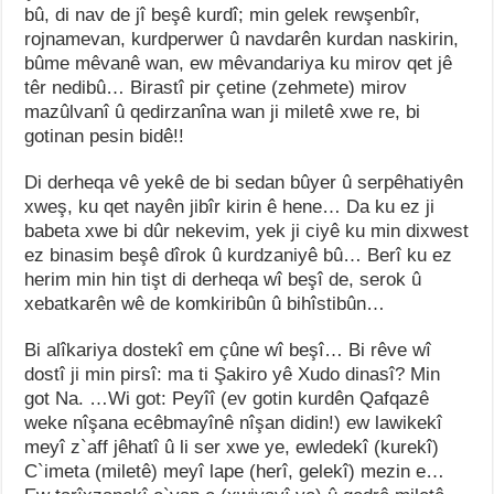
bû, di nav de jî beşê kurdî; min gelek rewşenbîr,
rojnamevan, kurdperwer û navdarên kurdan naskirin,
bûme mêvanê wan, ew mêvandariya ku mirov qet jê
têr nedibû… Birastî pir çetine (zehmete) mirov
mazûlvanî û qedirzanîna wan ji miletê xwe re, bi
gotinan pesin bidê!!
Di derheqa vê yekê de bi sedan bûyer û serpêhatiyên
xweş, ku qet nayên jibîr kirin ê hene… Da ku ez ji
babeta xwe bi dûr nekevim, yek ji ciyê ku min dixwest
ez binasim beşê dîrok û kurdzaniyê bû… Berî ku ez
herim min hin tişt di derheqa wî beşî de, serok û
xebatkarên wê de komkiribûn û bihîstibûn…
Bi alîkariya dostekî em çûne wî beşî… Bi rêve wî
dostî ji min pirsî: ma ti Şakiro yê Xudo dinasî? Min
got Na. …Wi got: Peyîî (ev gotin kurdên Qafqazê
weke nîşana ecêbmayînê nîşan didin!) ew lawikekî
meyî z`aff jêhatî û li ser xwe ye, ewledekî (kurekî)
C`imeta (miletê) meyî lape (herî, gelekî) mezin e…