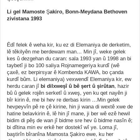
Li gel Mamoste
Ş
akiro, Bonn-Meydana Bethoven
zivistana 1993
Êdî felek ê weha kir, ku ez di Elemaniya de derketim,
lê têkilyên me berdewam man… Min jî, weke gelek
kes û dezgehan du caran: sala 1993 yan û 1998 an bi
taybetî ji bo 100 saliya Rojnamegeriya kurdî (wê
çaxê, ez berpirsyar ê Kombenda KAWA, bo çanda
kurdî bûm. Li elemaniya) vexwendî Elemaniya kir, ew
herdu caran jî
bi dilxweşî û bê şert û şirûtan
, hazir
bû û gelek rojên serketî û xweş, yen ku qet nayên ji
bîr kirin ê, me bi hev re derbas kirin …Min gelek
hevpeyvîn pê re çê kirine, hin ji wana di wextê xwe de
hatine belavkirin ê, lê hin jî mane, ji ber wê ezê hewil
bidim di pêş de wan jî bidme sre hev û bidme nasîn ê;
bi dîtina min ev erkê her dostekî wî ye. Loma jî,
baştirîn bîranîna Mamosta Şakiro ewe, ku her