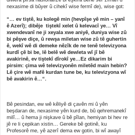
nexasime di bûyer û cihekî wise fermî de), wise got:
“… ev tiştê, ku kolegê min (hevpîşe yê min – yanî
ê Azerî); dibêje tiştekî xelet û kelevacî ye… Vî
xwendevanî ne ji xeyala xwe aniyê, duniya wise zû
bi pêşve diçe, û rewşa miletan wise zû tê guhertin
ê, wekî wê di demeke nêzîk de ne tenê televizyona
kurdî çê bi be, lê belê wê dewleta wî jî bê
avakirinê, ev tiştekî dîrokî ye…Ez dikarim bi
pirsim: çima wê televizyonên miletêd main hebin?
Lê çire wê mafê kurdan tune be, ku televizyona wî
bê avakirin ê…“.
Bê pesindan, ew wê kêliyê di çavên mi û yên
beşdaran de, nexasime yên kurd de, bû qehremanekî
milî… û hema ji nişkave û bê pîlan, hemiyan bi hev re
jê re li çepikan xistin… Gereke bê gotinê, ku
Profesorê me, yê azerî dema ew gotin, bi wî awayî