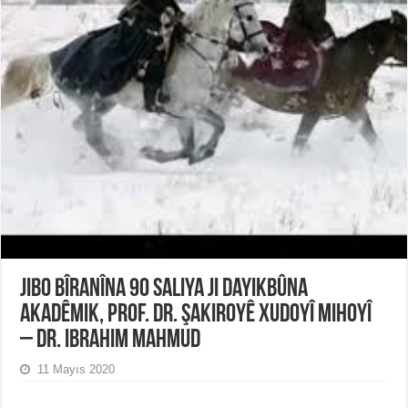
Jibo bîranîna 90 saliya ji dayikbûna
akadêmik, Prof. Dr. Şakiroyê Xudoyî Mihoyî
– Dr. Ibrahim Mahmud
11 Mayıs 2020