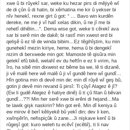
xwe û bi rûyekî sar, weke ku hezar pirs di mêjiyê wî
de di çûn û di hatin, bi xêrhatina me kir û yekser bi
nîv henekî, rexne girt û got: “ … Bavo win kurdên
dereke, ne me ji vî halî xelas dikin, û ne jî me bi
rehetî dihêlin…“. Dema wise got, weke ti cêrekî ava
sar bi serê min de dakê; bi rastî min xwest erd bi
qelişê û ez tê de winda bibim…Ez têgihîştim, ku min
gunehekî mezin kiriye, heme, hema û bi dengekî
nizim di berxwede min got: Mamoste tê qisûra min
gelekî efû bikê, welahî ev du heftîn e ez li virim, ha
îro, ha sibê min dixwest ez bême ba we, lê ti dizanê,
ji vê malê here wê malê û ji vî gundê here wî gundî…
Hîn gotina min di devê min de; min dî rûyê wî geş bû,
gotin ji devê min revand û pirsî: Ti çûyî Alagez ê jî?
(Ew li gudê Alegez ê hatiye dinê) û ti çû filan û bêvan
gundî…??! Min her serê xwe bi erêni di hejand…Ma
te lawik gişk naskirin? Min got erê. Min dî keniya û
ew mirov ê berî kêliyekê bû yekî din; dev li ken,
xwînşêrîn, nefispiçûk û zane…Ji nişkave kenî û bi
rûgeşî got: kuro weleh tu ecêvî (ecêbî), ti li nav