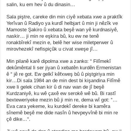
salin, ku em hev û du dinasin…
Sala piştre, careke din min ciyê xebata xwe a praktîk
Yerîvan û Radiyo ya kurdî helbjart û min ji nêzîk ve
Mamoste Şakiro û xebata beşê wan yê kurdnasiyê,
naskir… ji min re eşkira bû, ku ew ne tenê
ronakbîrekî mezin e, belê her wise miletperwer û
mirovhezekî nefispiçûk u civat xweşe jî…
Min pilanê karê dipolma xwe a zanko: “ Filîmekî
dekûmêntal li ser jiyan û xebatên kurdên Ermenistan
ê “ jê re got. Ew gelkî kêfxweş bû û piştgiriya min
kir…Di sala 1984 an de min dest bi kişandina Filîmê
xwe li gelek cihan kir û di nav wan de jî beşê
Kurdzaniyê, ku wê çaxê ew serokê wê bû. Bi rastî
bexteweriyeke mezin bû ji min re, dema wî got: “…
Eva cara yekeme, ku kurdekî dereke bi kamêra
sînemê beşê me dide nasîn û hevpeyvînê bi min re
çê dike…“.