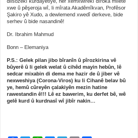
dilsozekî kurdayetiyê, her xemxwirekî dîroka miletê
xwe û pêşeroja wî, li mîrata Akadêmîkvan, Profêsor
Şakiro yê Xudo, a dewlemend xwedî derkeve, bide
serhev û bide nasandinê!
Dr. Ibrahim Mahmud
Bonn – Elemaniya
P.S.: Gelek pilan jibo bîranîn û pîrozkirina vê
bûyerê û li gelek welat û cihêd mayin hebûn, lê
sedcar mixabin di dema me hazir de û jiber vê
nexweshiya (Corona-Viros) ku li Cihanê belav bû
ye, hemû cûreyên çalakiyên mezin hatine
rawestandin ê!!! Lê ez bawerim, ku derfet bê, wê
gelê kurd û kurdnasî wî jibîr nakin…