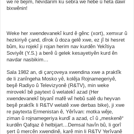
we re bejim, hêvidarim ku sebra we hebe û heta dawî
bixwênin!
Weke her xwendevanekî kurd ê gênc (xort), xemxur û
hezkiriyê çand, dîrok û doza gelê xwe, ez jî bi hesret
bûm, ku rojekî ji rojan herim nav kurdên Yekîtiya
Soviyêt (Y.S.) a berê û gelek kesayetiyên kurd ên
navdar nasbikim…
Sala 1982 an, di çarçoveya xwendina xwe a praktîk
de li zanîngeha Mosko yê, kolêja Rojnamegeriyê,
beşê Radiyo û Televizyonê (R&TV), min weke
mirovekî bê paytext û welatekî azad (Her
xwendevanekî biyanî mafê wî hebû salê du heyvan
beşê praktîk li R&TV welatê xwe derbas bike), ji xwe
re paytexta Ermenistan ê, Yêrîvan: motka wêje,
ziman û rojnamegeriya kurdî a azad, cî û „meskenê“
kurdên Qafqaz ê helbijart…Demsal havîn bû, li gorî
şert û mercên xwendinê, karê min li R&TV Yerîvanê