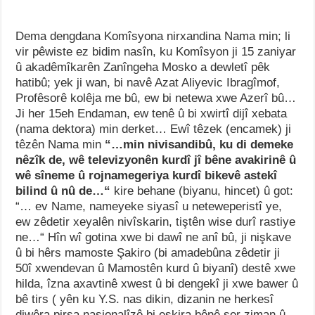
Dema dengdana Komîsyona nirxandina Nama min; li
vir pêwiste ez bidim nasîn, ku Komîsyon ji 15 zaniyar
û akadêmîkarên Zanîngeha Mosko a dewletî pêk
hatibû; yek ji wan, bi navê Azat Aliyevic Ibragîmof,
Profêsorê kolêja me bû, ew bi netewa xwe Azerî bû…
Ji her 15eh Endaman, ew tenê û bi xwirtî dijî xebata
(nama dektora) min derket… Ewî têzek (encamek) ji
têzên Nama min
“…min nivisandibû, ku di demeke
nêzîk de, wê televizyonên kurdî jî bêne avakirinê û
wê sîneme û rojnamegeriya kurdî bikevê astekî
bilind û nû de…“
kire behane (biyanu, hincet) û got:
“… ev Name, nameyeke siyasî u neteweperistî ye,
ew zêdetir xeyalên nivîskarin, tiştên wise durî rastiye
ne…“ Hîn wî gotina xwe bi dawî ne anî bû, ji nişkave
û bi hêrs mamoste Şakiro (bi amadebûna zêdetir ji
50î xwendevan û Mamostên kurd û biyanî) destê xwe
hilda, îzna axavtinê xwest û bi dengekî ji xwe bawer û
bê tirs ( yên ku Y.S. nas dikin, dizanin ne herkesî
diwêra pirsa nasionalîzê bi eşkira bênê ser ziman û