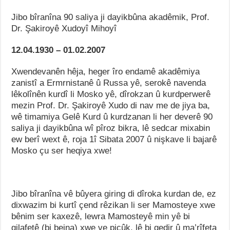
Jibo bîranîna 90 saliya ji dayikbûna akadêmik, Prof.
Dr. Şakiroyê Xudoyî Mihoyî
12.04.1930 – 01.02.2007
Xwendevanên hêja, heger îro endamê akadêmiya
zanistî a Ermrnistanê û Russa yê, serokê navenda
lêkolînên kurdî li Mosko yê, dîrokzan û kurdperwerê
mezin Prof. Dr. Şakiroyê Xudo di nav me de jiya ba,
wê timamiya Gelê Kurd û kurdzanan li her deverê 90
saliya ji dayikbûna wî pîroz bikra, lê sedcar mixabin
ew berî wext ê, roja 1î Sibata 2007 û nişkave li bajarê
Mosko çu ser heqiya xwe!
Jibo bîranîna vê bûyera giring di dîroka kurdan de, ez
dixwazim bi kurtî çend rêzikan li ser Mamosteye xwe
bênim ser kaxezê, lewra Mamosteyê min yê bi
qilafetê (bi bejna) xwe ve piçûk, lê bi qedir û ma’rîfeta