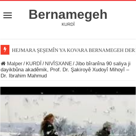
Bernamegeh
KURDÎ
HEJMARA ŞEŞEMÎN YA KOVARA BERNAMEGEH DER
Malper
/
KURDÎ
/
NIVÎSXANE
/
Jibo bîranîna 90 saliya ji
dayikbûna akadêmik, Prof. Dr. Şakiroyê Xudoyî Mihoyî –
Dr. Ibrahim Mahmud