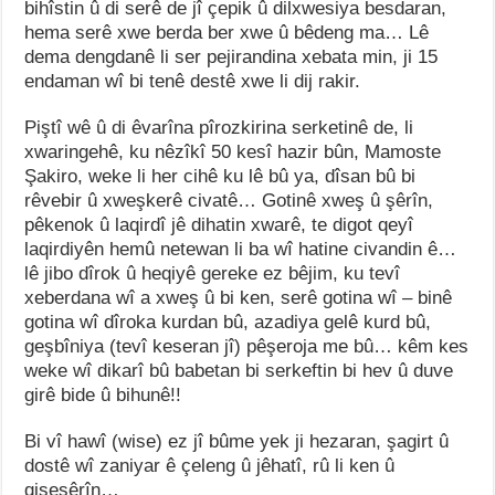
bihîstin û di serê de jî çepik û dilxwesiya besdaran,
hema serê xwe berda ber xwe û bêdeng ma… Lê
dema dengdanê li ser pejirandina xebata min, ji 15
endaman wî bi tenê destê xwe li dij rakir.
Piştî wê û di êvarîna pîrozkirina serketinê de, li
xwaringehê, ku nêzîkî 50 kesî hazir bûn, Mamoste
Şakiro, weke li her cihê ku lê bû ya, dîsan bû bi
rêvebir û xweşkerê civatê… Gotinê xweş û şêrîn,
pêkenok û laqirdî jê dihatin xwarê, te digot qeyî
laqirdiyên hemû netewan li ba wî hatine civandin ê…
lê jibo dîrok û heqiyê gereke ez bêjim, ku tevî
xeberdana wî a xweş û bi ken, serê gotina wî – binê
gotina wî dîroka kurdan bû, azadiya gelê kurd bû,
geşbîniya (tevî keseran jî) pêşeroja me bû… kêm kes
weke wî dikarî bû babetan bi serkeftin bi hev û duve
girê bide û bihunê!!
Bi vî hawî (wise) ez jî bûme yek ji hezaran, şagirt û
dostê wî zaniyar ê çeleng û jêhatî, rû li ken û
qiseşêrîn…