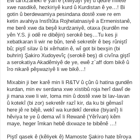
Ew tarîxzanekî e`yan e (xwiyayî ye) û qedrê miletê
xwe nasdikê, hezkiriyê kurd û Kurdistan ê ye…! Bi
gotin û berdewamiya pesindana dostê xwe re em
ketin avahiya Instîtûta Rojhelatnasiyê a Ermenistanê,
me berê xwe da beşê kurdzaniyê, otaxa (kurdên me
yên Y.S. ji odê re dibêjin) serokê beş…Tu kes ji
xebatkaran li wir ne bûn, tenê sekretêr ê beş rûniştî
bû; piştî silav û bi xêrhatin ê, wî got bi bexşin (bi
buhrin) Şakiro Xudoyevîç (serokê beş) di civîna giştî
a serokatiya Akadêmiyê de ye, ewê z`aff dom bikê û
îro nikarê pêşwaziyê li we bikê…!
Mixabin ji ber karê min li R&TV û çûn û hatina gundên
kurdan, min ev serdana xwe xistibû roja herî dawî de
ji mana xwe li wir, loma min û dostê xwe bi lav-lavan
û kotekî (bi zor) sekretêr razî kir, da ku bi gêmasî
here jê re bêjê, wekî wa kurdekî dereke (biyanî) li
hêviya te ye û dema wî li Rewanê (Yêrîvan) kêm
maye, heger îmkan hebê dixwaze te bibênê …!
Piştî qasek ê (kêliyek ê) Mamoste Şakiro hate bîroya