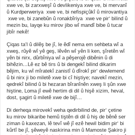
xwe ve, bi zarxweşî û devlikeniya xwe ve, bi mervanî
û Kurdperweriya xwe ve, bi nefispiçûkî û mirovantiya
xwe ve, bi zanebûn û ronakbîriya xwe ve pir‘ bilind û
mezin bu, layqe ku mirov jibo wî mandî bibe û tucar
jibîr nekê!
Çiqas ta’l û dilêş be jî, le êdî nema em sehbeta wî a
xweş, rûyê wî yê geş, lêvên wî yên li ken, şîretên wî
yên bi nirx, dûrbîniya wî a pêşerojê dibênin û di
bihêzin…Lê ez bê tirs û bi dengekî bilind dikarim
bêjim, ku wî mîratekî zanistî û dîrokî pir‘ dewlemend
û bi nirx ji bo miletê xwe bi cî hiştiye; navekî mezin,
qedrekî bilind û bi hezaran bîranînên xweş li şûn xwe
hiştine, Loma jî ewê hertim di dil û hişê xizim, heval,
dost, şagirt û miletê xwe de bijî…
Di derheqa mirovekî weha qedirbilind de, pir‘ çetine
ku mirov bikaribe hemû tiştên di dil û hiş de bênê ser
ziman û kaxezan, lê tevî wê jî ezê hewil bidim pir‘ bi
kûrtî be jî, şêweyê naskirina min û Mamoste Şakiro ji