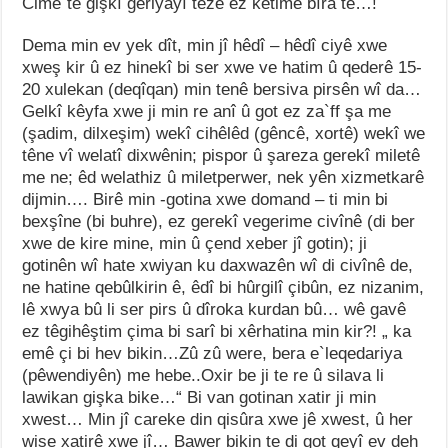
Cime`tê gişkî geriyayî teze ez ketime bîra te…!
Dema min ev yek dît, min jî hêdî – hêdî ciyê xwe
xweş kir û ez hinekî bi ser xwe ve hatim û qederê 15-
20 xulekan (deqîqan) min tenê bersiva pirsên wî da…
Gelkî kêyfa xwe ji min re anî û got ez za`ff şa me
(şadim, dilxeşim) wekî cihêlêd (gêncê, xortê) wekî we
têne vî welatî dixwênin; pispor û şareza gerekî miletê
me ne; êd welathiz û miletperwer, nek yên xizmetkarê
dijmin…. Birê min -gotina xwe domand – ti min bi
bexşîne (bi buhre), ez gerekî vegerime civînê (di ber
xwe de kire mine, min û çend xeber jî gotin); ji
gotinên wî hate xwiyan ku daxwazên wî di civînê de,
ne hatine qebûlkirin ê, êdî bi hûrgilî çibûn, ez nizanim,
lê xwya bû li ser pirs û dîroka kurdan bû… wê gavê
ez têgihêştim çima bi sarî bi xêrhatina min kir?! „ ka
emê çi bi hev bikin…Zû zû were, bera e`leqedariya
(pêwendiyên) me hebe..Oxir be ji te re û silava li
lawikan gişka bike…“ Bi van gotinan xatir ji min
xwest… Min jî careke din qisûra xwe jê xwest, û her
wise xatirê xwe jî… Bawer bikin te di got qeyî ev deh