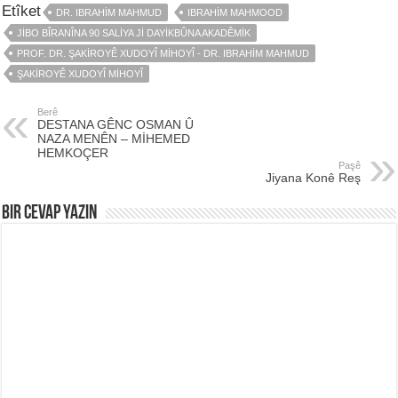
Etîket
DR. IBRAHIM MAHMUD
IBRAHIM MAHMOOD
JIBO BÎRANÎNA 90 SALIYA JI DAYIKBÛNA AKADÊMIK
PROF. DR. ŞAKIROYÊ XUDOYÎ MIHOYÎ - DR. IBRAHIM MAHMUD
ŞAKIROYÊ XUDOYÎ MIHOYÎ
Berê
DESTANA GÊNC OSMAN Û
NAZA MENÊN – MİHEMED
HEMKOÇER
Paşê
Jiyana Konê Reş
Bir Cevap Yazın