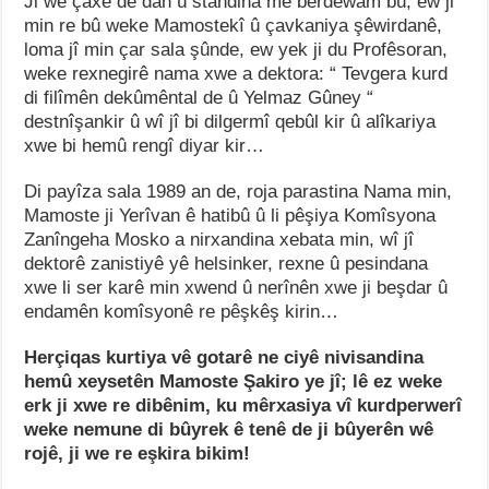
Ji wê çaxê de dan û standina me berdewam bû, ew ji
min re bû weke Mamostekî û çavkaniya şêwirdanê,
loma jî min çar sala şûnde, ew yek ji du Profêsoran,
weke rexnegirê nama xwe a dektora: “ Tevgera kurd
di filîmên dekûmêntal de û Yelmaz Gûney “
destnîşankir û wî jî bi dilgermî qebûl kir û alîkariya
xwe bi hemû rengî diyar kir…
Di payîza sala 1989 an de, roja parastina Nama min,
Mamoste ji Yerîvan ê hatibû û li pêşiya Komîsyona
Zanîngeha Mosko a nirxandina xebata min, wî jî
dektorê zanistiyê yê helsinker, rexne û pesindana
xwe li ser karê min xwend û nerînên xwe ji beşdar û
endamên komîsyonê re pêşkêş kirin…
Herçiqas kurtiya vê gotarê ne ciyê nivisandina
hemû xeysetên Mamoste Şakiro ye jî; lê ez weke
erk ji xwe re dibênim, ku mêrxasiya vî kurdperwerî
weke nemune di bûyrek ê tenê de ji bûyerên wê
rojê, ji we re eşkira bikim!