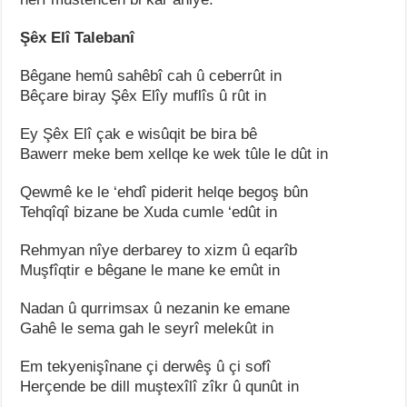
Şêx Elî Talebanî
Bêgane hemû sahêbî cah û ceberrût in
Bêçare biray Şêx Elîy muflîs û rût in
Ey Şêx Elî çak e wisûqit be bira bê
Bawerr meke bem xellqe ke wek tûle le dût in
Qewmê ke le ‘ehdî piderit helqe begoş bûn
Tehqîqî bizane be Xuda cumle ‘edût in
Rehmyan nîye derbarey to xizm û eqarîb
Muşfîqtir e bêgane le mane ke emût in
Nadan û qurrimsax û nezanin ke emane
Gahê le sema gah le seyrî melekût in
Em tekyenişînane çi derwêş û çi sofî
Herçende be dill muştexîlî zîkr û qunût in