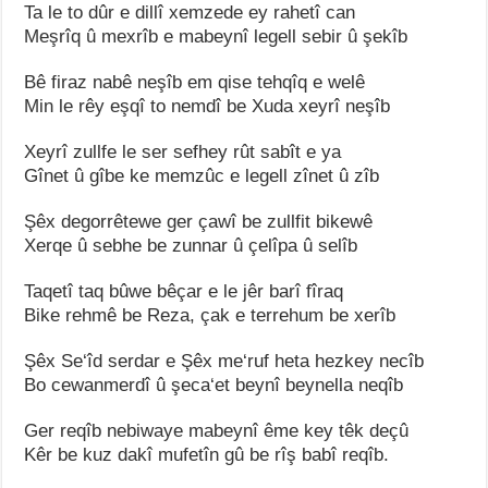
Ta le to dûr e dillî xemzede ey rahetî can
Meşrîq û mexrîb e mabeynî legell sebir û şekîb
Bê firaz nabê neşîb em qise tehqîq e welê
Min le rêy eşqî to nemdî be Xuda xeyrî neşîb
Xeyrî zullfe le ser sefhey rût sabît e ya
Gînet û gîbe ke memzûc e legell zînet û zîb
Şêx degorrêtewe ger çawî be zullfit bikewê
Xerqe û sebhe be zunnar û çelîpa û selîb
Taqetî taq bûwe bêçar e le jêr barî fîraq
Bike rehmê be Reza, çak e terrehum be xerîb
Şêx Se‘îd serdar e Şêx me‘ruf heta hezkey necîb
Bo cewanmerdî û şeca‘et beynî beynella neqîb
Ger reqîb nebiwaye mabeynî ême key têk deçû
Kêr be kuz dakî mufetîn gû be rîş babî reqîb.