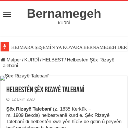
Bernamegeh
KURDÎ
HEJMARA ŞEŞEMÎN YA KOVARA BERNAMEGEH DER
Jiyana Osman Özçelik
Malper
/
KURDÎ
/
HELBEST
/
Helbestên Şêx Rizayê
Talebanî
Helbestên Şêx Rizayê Talebanî
12 Ekim 2020
Şêx Rizayê Talebanî
(z. 1835 Kerkûk −
m. 1909 Bexda) helbestvanê kurd e. Şêx Rizayê
Talebanî di helbestên xwe yên hîcîv de gotin û peyvên
herî mustehcen bi kar aniye.