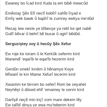
Ewaney bo îcad kird Xuda ta em bibê mewcûd
Emêstaş Şêx Elî neclî kebîrî sahîb îrşad e
Emîş wek bawk û bapîrî le zumrey ewliya me‘dûd
Rezaş lew nesle ye bîbexşe ya rebî ke qet nabê
Gullî bêxar û behrî bê buxar û agirî bêdûd.
Serguziştey xoy û hecûy Şêx Xefur
Ew roje ke toram û le Kerkûk seferim kird
Manendî ‘eqarîb le eqarîb hezerim kird
Gerdûn sinekî kirdim û hênamye Koye
Mîwanî le kin Mame Xefurî lecerim kird
Xwastim ke birrom bo seferî Rom be seyahet
Neyhêşt û dûsed ehlî ‘emamey le serim kird
Danîşê neçê min kiçî xom mare dekem lêy
Ew talîbî dinya ye ewa mu‘teberim kird