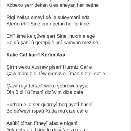
Xobexo şerr deken û esleheyan her betine
Riqî hellsa sineyî dê le suleymanî eda
Aferîn ehlî Sine em riqetan her le kine
Ehlî ême ke çûwe şarî Sine, hukm e egê
Be dû şahî û qerepûlê jinî kamyan mezine.
Kake Caf kurrî Kerîm Axa
Şîrîn weku Xusrew piserî Hurmiz Caf e
Çaw mamiz e, lêw qirmiz e, îman siz e, caf e
Çawî reşî fettanî weku şebrewî ‘eyyar
Dîn û dill û îmanî dizîwim dize cafe
Burhan e le ser qudreyî heq ayetî husnî
Bo de‘weyî îspatî Xuda mu‘cîze caf e
Aşûbî cîhan fîtneyî afaq e nîgahî
Yek nefs e cîhanê le desî ‘acize cafe