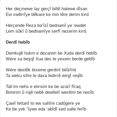
Her deçmewe lay gerçî billê hatewe dîsan
Ew xwêrrîye bêkare ke min lêre derim kird
Herçende Reza ba‘îsî bednamî ye ‘ewdet
Lem sûkî û bednamîye serfî nezerim kird.
Derdî hebîb
Demkujê hukm e dezanim be Xuda derdî hebîb
Were sa beşqî Xua des le yexem berde gebîb
Were destêk bixeme gerdinî bilûrînit
Ta weku sifre le daxa bidirrê wirgî reqîb
Tali‘im nehs e etirsim ke be azarî fîraq
Bimirim û rojê nebê dewlletî wesllim be nesîb
Çawî fettanî to ew sahîre cadûgere ye
Ke be yek ‘îşwe eda ‘abîdî sed salle ferîb