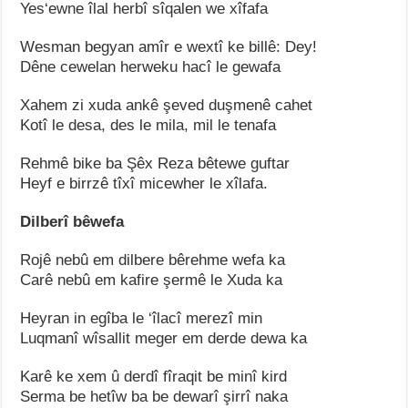
Yes‘ewne îlal herbî sîqalen we xîfafa
Wesman begyan amîr e wextî ke billê: Dey!
Dêne cewelan herweku hacî le gewafa
Xahem zi xuda ankê şeved duşmenê cahet
Kotî le desa, des le mila, mil le tenafa
Rehmê bike ba Şêx Reza bêtewe guftar
Heyf e birrzê tîxî micewher le xîlafa.
Dilberî bêwefa
Rojê nebû em dilbere bêrehme wefa ka
Carê nebû em kafire şermê le Xuda ka
Heyran in egîba le ‘îlacî merezî min
Luqmanî wîsallit meger em derde dewa ka
Karê ke xem û derdî fîraqit be minî kird
Serma be hetîw ba be dewarî şirrî naka