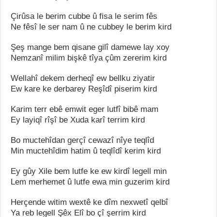
Çirûsa le berim cubbe û fisa le serim fês
Ne fêsî le ser nam û ne cubbey le berim kird
Şeş mange bem qisane gilî damewe lay xoy
Nemzanî milim bişkê tîya çûm zererim kird
Wellahî dekem derheqî ew bellku ziyatir
Ew kare ke derbarey Reşîdî piserim kird
Karim terr ebê emwit eger lutfî bibê mam
Ey layiqî rîşî be Xuda karî terrim kird
Bo muctehîdan gerçî cewazî nîye teqlîd
Min muctehîdim hatim û teqlîdî kerim kird
Ey gûy Xile bem lutfe ke ew kirdî legell min
Lem merhemet û lutfe ewa min guzerim kird
Herçende witim wextê ke dîm nexwetî qelbî
Ya reb legell Şêx Elî bo çî şerrim kird