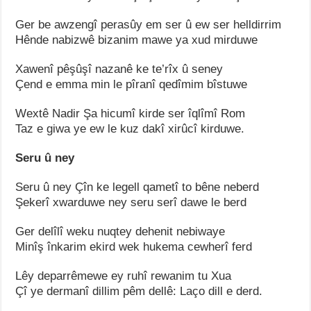
Ger be awzengî perasûy em ser û ew ser helldirrim
Hênde nabizwê bizanim mawe ya xud mirduwe
Xawenî pêşûşî nazanê ke te’rîx û seney
Çend e emma min le pîranî qedîmim bîstuwe
Wextê Nadir Şa hicumî kirde ser îqlîmî Rom
Taz e giwa ye ew le kuz dakî xirûcî kirduwe.
Seru û ney
Seru û ney Çîn ke legell qametî to bêne neberd
Şekerî xwarduwe ney seru serî dawe le berd
Ger delîlî weku nuqtey dehenit nebiwaye
Minîş înkarim ekird wek hukema cewherî ferd
Lêy deparrêmewe ey ruhî rewanim tu Xua
Çî ye dermanî dillim pêm dellê: Laço dill e derd.