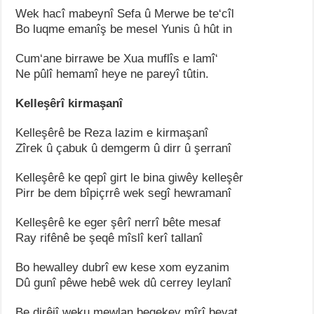
Wek hacî mabeynî Sefa û Merwe be te‘cîl
Bo luqme emanîş be mesel Yunis û hût in
Cum‘ane birrawe be Xua muflîs e lamî‘
Ne pûlî hemamî heye ne pareyî tûtin.
Kelleşêrî kirmaşanî
Kelleşêrê be Reza lazim e kirmaşanî
Zîrek û çabuk û demgerm û dirr û şerranî
Kelleşêrê ke qepî girt le bina giwêy kelleşêr
Pirr be dem bîpiçrrê wek segî hewramanî
Kelleşêrê ke eger şêrî nerrî bête mesaf
Ray rifênê be şeqê mîslî kerî tallanî
Bo hewalley dubrî ew kese xom eyzanim
Dû gunî pêwe hebê wek dû cerrey leylanî
Be dirêjî weku mewlan begekey mîrî beyat