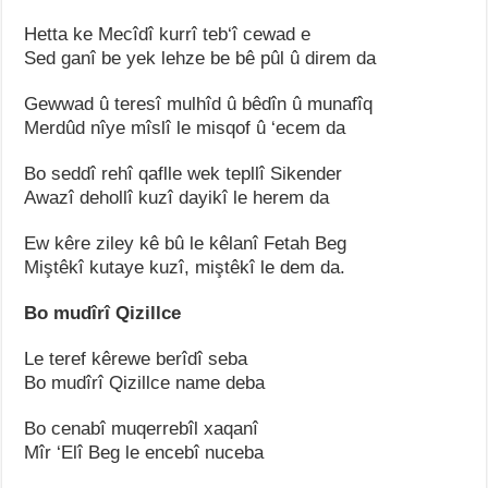
Hetta ke Mecîdî kurrî teb‘î cewad e
Sed ganî be yek lehze be bê pûl û direm da
Gewwad û teresî mulhîd û bêdîn û munafîq
Merdûd nîye mîslî le misqof û ‘ecem da
Bo seddî rehî qaflle wek tepllî Sikender
Awazî dehollî kuzî dayikî le herem da
Ew kêre ziley kê bû le kêlanî Fetah Beg
Miştêkî kutaye kuzî, miştêkî le dem da.
Bo mudîrî Qizillce
Le teref kêrewe berîdî seba
Bo mudîrî Qizillce name deba
Bo cenabî muqerrebîl xaqanî
Mîr ‘Elî Beg le encebî nuceba