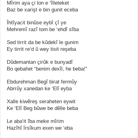
Mîrim aya çi lon e ‘îlleteket
Baz be xarişt e bin gunit eceba
Îhtîyacit binûse eybî çî ye
Mehremî razî tom be ‘ehdî sîba
Sed tirrit da be kûdekî le gunim
Ey tirrit re‘d û wey tisit reşeba
Dûdemantan çirûk e bunyadî
Bo qebahet “benim dexîl, he beba!”
Ebdurehman Begî birat fermûy
Abrrûy xanedan ke ‘Elî eyba
Xalle kiwêreş seraheten eywit
Ke ‘Elî Beg bûwe be dêlle beba
Le aba‘it îba meke mîrim
Hazîhî îrsîkum exen we ‘eba