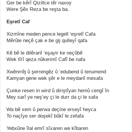
Ger be kêrî Qizillce têr naxoy
Were Şêx Reza be reşta ba.
Eşretî Caf
Xizmîne meden pence legell ‘eşretî Cafa
Mêrûle neçê çak e be gij qulleyî qafa
Kê bê le dilêranî ‘eşayir ke neçûbê
Wek tîrî qeza nûkerimî Cafî be nafa
Xwênrrêj û şerrengêz û ‘edubend û tenumend
Kamyan gene wek şêr e le meydanî mesafa
Çunke resen in wird û diriştîyan hemû cengî în
Mey sarî ye neş’ey çi le durr da çi le safa
Wa bê xem û perwa deçine erseyî heyca
To naçîye ser doşekî bûkî le zefafa
Yebxûne îlal emrî sîxaren we kîbaren