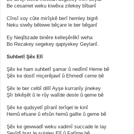
Be cesamet weku kiwêxa zilekey bîbanî
Cînsî xoy cûte mirîşkê berî hemley bigrê
Neku siwêy bêtewe bêçare le ber bêganî
Ey Neqîbzade binêre kelleşêrêkî weha
Bo Rezakey segekey qapiyekey Geylanî.
Suhbetî Şêx Elî
Şêx ke ham suhbetî şamar û nedîmî Heme bê
Şêx ke dostî miçerêjawî û Ehmedî ceme bê
Şêx le ber celbî dillî Ayşe kurranîy jinekey
Şîr bikêşêt û le rûy walîde deste û qeme bê
Şêx ke qudsyetî pîranî terîqet le kinî
Hemû efsane û efsûn hemû gallte û geme bê
Şêx ke gewwadî weku xadimî succade le lay
Seyîdî hurr le sulaley Elî û Fatîme bê