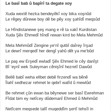
Le basî bab û bapîrî ta degate xoy
Xuda wextê hezka bendeyêkî xoy bika xoşnûd
Le rêgey dûrewe boy dê be pêy xoy şahîdî meqsûd
Le Hîndistanewe şeş mang e rê ta xakî Kurdistan
Xuda Şêx Ehmedî hîndî rewan kird bo Mela Mehmûd
Mela Mehmûdî Zengine ye‘nî qutbî daîrey îrşad
Le dewrî merqedî her dengî yahû dêt ya me‘bûd
Le paş ew Erşedî ewladî Şêx Ehmed le cêy danîşt
Bî ‘eynî wek Suleyman cênişînî hezretî Dawûd
Bellê babî weha ellbet debê firzendî wa bênê
Îlahî sedhezar rehmet le qebrî walîd û mewlûd
Be rehmet çûn ewan ba bêynewe ser basî Ewrehman
Fîdat bim ey netîcey dûdemanî Ehmed û Mehmûd
Netîcem meqsede tallî muqeddîm şertî tehsîl in