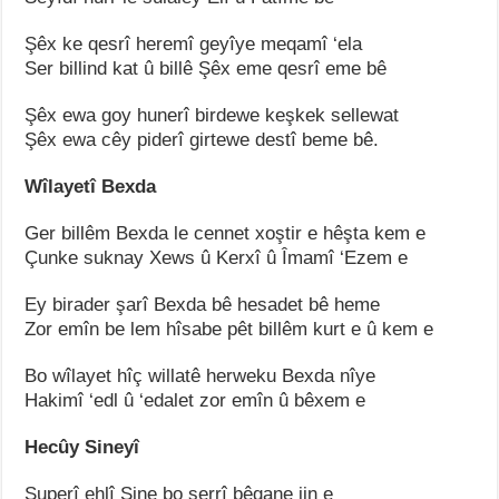
Şêx ke qesrî heremî geyîye meqamî ‘ela
Ser billind kat û billê Şêx eme qesrî eme bê
Şêx ewa goy hunerî birdewe keşkek sellewat
Şêx ewa cêy piderî girtewe destî beme bê.
Wîlayetî Bexda
Ger billêm Bexda le cennet xoştir e hêşta kem e
Çunke suknay Xews û Kerxî û Îmamî ‘Ezem e
Ey birader şarî Bexda bê hesadet bê heme
Zor emîn be lem hîsabe pêt billêm kurt e û kem e
Bo wîlayet hîç willatê herweku Bexda nîye
Hakimî ‘edl û ‘edalet zor emîn û bêxem e
Hecûy Sineyî
Superî ehlî Sine bo şerrî bêgane jin e