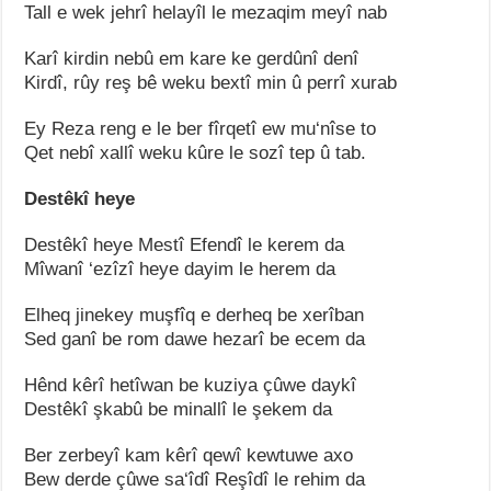
Tall e wek jehrî helayîl le mezaqim meyî nab
Karî kirdin nebû em kare ke gerdûnî denî
Kirdî, rûy reş bê weku bextî min û perrî xurab
Ey Reza reng e le ber fîrqetî ew mu‘nîse to
Qet nebî xallî weku kûre le sozî tep û tab.
Destêkî heye
Destêkî heye Mestî Efendî le kerem da
Mîwanî ‘ezîzî heye dayim le herem da
Elheq jinekey muşfîq e derheq be xerîban
Sed ganî be rom dawe hezarî be ecem da
Hênd kêrî hetîwan be kuziya çûwe daykî
Destêkî şkabû be minallî le şekem da
Ber zerbeyî kam kêrî qewî kewtuwe axo
Bew derde çûwe sa‘îdî Reşîdî le rehim da