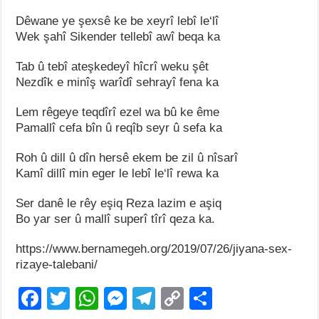
Dêwane ye şexsê ke be xeyrî lebî le‘lî
Wek şahî Sikender tellebî awî beqa ka
Tab û tebî ateşkedeyî hîcrî weku şêt
Nezdîk e minîş warîdî sehrayî fena ka
Lem rêgeye teqdîrî ezel wa bû ke ême
Pamallî cefa bîn û reqîb seyr û sefa ka
Roh û dill û dîn hersê ekem be zil û nîsarî
Kamî dillî min eger le lebî le‘lî rewa ka
Ser danê le rêy eşiq Reza lazim e aşiq
Bo yar ser û mallî superî tîrî qeza ka.
https://www.bernamegeh.org/2019/07/26/jiyana-sex-
rizaye-talebani/
F
T
W
M
T
C
S