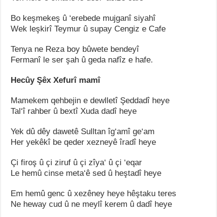
Bo keşmekeş û ‘erebede mujganî siyahî
Wek leşkirî Teymur û supay Cengiz e Cafe
Tenya ne Reza boy bûwete bendeyî
Fermanî le ser şah û geda nafîz e hafe.
Hecûy Şêx Xefurî mamî
Mamekem qehbejin e dewlletî Şeddadî heye
Tal‘î rahber û bextî Xuda dadî heye
Yek dû dêy dawetê Sulltan îg‘amî ge‘am
Her yekêkî be qeder xezneyê îradî heye
Çi firoş û çi ziruf û çi zîya‘ û çi ‘eqar
Le hemû cinse meta‘ê sed û heştadî heye
Em hemû genc û xezêney heye hêştaku teres
Ne heway cud û ne meylî kerem û dadî heye