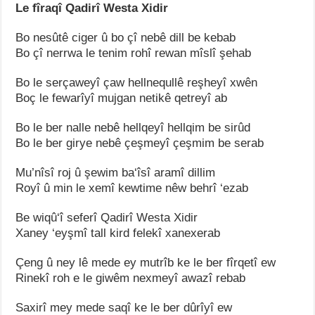
Le fîraqî Qadirî Westa Xidir
Bo nesûtê ciger û bo çî nebê dill be kebab
Bo çî nerrwa le tenim rohî rewan mîslî şehab
Bo le serçaweyî çaw hellnequllê reşheyî xwên
Boç le fewarîyî mujgan netikê qetreyî ab
Bo le ber nalle nebê hellqeyî hellqim be sirûd
Bo le ber girye nebê çeşmeyî çeşmim be serab
Mu’nîsî roj û şewim ba‘îsî aramî dillim
Royî û min le xemî kewtime nêw behrî ‘ezab
Be wiqû‘î seferî Qadirî Westa Xidir
Xaney ‘eyşmî tall kird felekî xanexerab
Çeng û ney lê mede ey mutrîb ke le ber fîrqetî ew
Rinekî roh e le giwêm nexmeyî awazî rebab
Saxirî mey mede saqî ke le ber dûrîyî ew