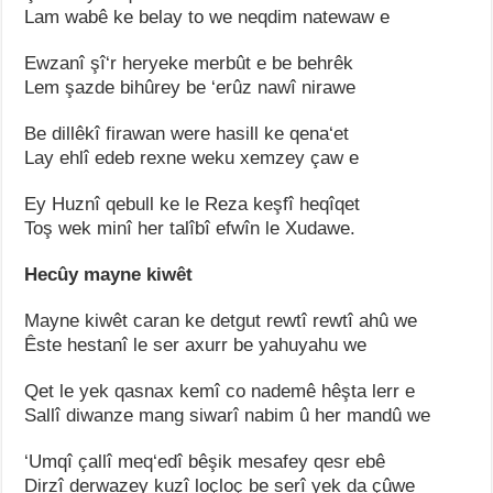
Lam wabê ke belay to we neqdim natewaw e
Ewzanî şî‘r heryeke merbût e be behrêk
Lem şazde bihûrey be ‘erûz nawî nirawe
Be dillêkî firawan were hasill ke qena‘et
Lay ehlî edeb rexne weku xemzey çaw e
Ey Huznî qebull ke le Reza keşfî heqîqet
Toş wek minî her talîbî efwîn le Xudawe.
Hecûy mayne kiwêt
Mayne kiwêt caran ke detgut rewtî rewtî ahû we
Êste hestanî le ser axurr be yahuyahu we
Qet le yek qasnax kemî co nademê hêşta lerr e
Sallî diwanze mang siwarî nabim û her mandû we
‘Umqî çallî meq‘edî bêşik mesafey qesr ebê
Dirzî derwazey kuzî loçloç be serî yek da çûwe