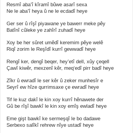
Resmî aba’î kîramî bûwe asarî sexa
Ne le aba’î heya û ne le ecdadî heye
Ger ser û rîşî piyawane ye bawerr meke pêy
Batînî cûleke ye zahîrî zuhadî heye
Xoy be her sûret umêdî keremim pêye welê
Riqî zorim le Reşîdî kurrî gewwadî heye
Rengî ker, dengî beqer, hey’etî dell, xûy çeqell
Çawî kiwêr, mexzenî kêr, meq‘edî pirr badî heye
Zîkr û ewradî le ser kêr û zeker munhesîr e
Seyrî ew hîze qurrimsaxe çe ewradî heye
Tif le kuz dakî le kin xoy kurrî hênawete der
Gû be rîşî bawkî le kin xoy emîş ewladî heye
Eme gişt bawkî ke sermeşqî le bo dadawe
Serbexo salîkî rehrew nîye ustadî heye