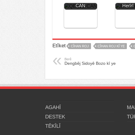
k
CAN
Herîrî
Etîket
CÎHAN ROJ
CÎHAN ROJ KÎ YE
Berê
Dengbêj Sidoyê Bozo kî ye
AGAHÎ
MA
DESTEK
TÜ
TÊKÎLÎ