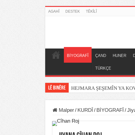
AGAHÎ
DESTEK
TÊKÎLÎ
BİYOGRAFÎ
ÇAND
HUNER
TÜRKÇE
LÊ BINÊRE
HEJMARA ŞEŞEMÎN YA K
Malper
/
KURDÎ
/
BİYOGRAFÎ
/
Jiy