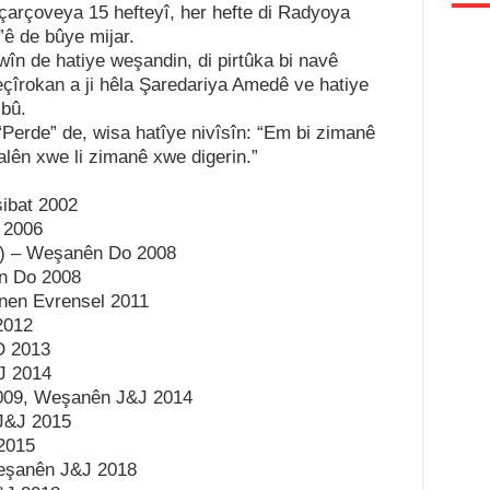
 çarçoveya 15 hefteyî, her hefte di Radyoya
ê de bûye mijar.
wîn de hatiye weşandin, di pirtûka bi navê
eçîrokan a ji hêla Şaredariya Amedê ve hatiye
 bû.
Perde” de, wisa hatîye nivîsîn: “Em bi zimanê
alên xwe li zimanê xwe digerin.”
sibat 2002
 2006
st) – Weşanên Do 2008
ên Do 2008
en Evrensel 2011
2012
D 2013
J 2014
2009, Weşanên J&J 2014
J&J 2015
2015
Weşanên J&J 2018