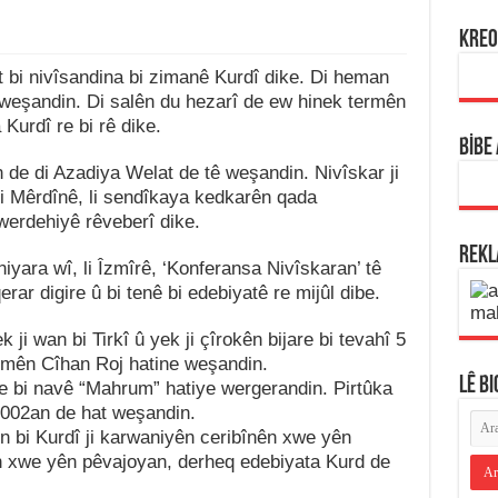
KREO
t bi nivîsandina bi zimanê Kurdî dike. Di heman
 weşandin. Di salên du hezarî de ew hinek termên
 Kurdî re bi rê dike.
BİBE
 de di Azadiya Welat de tê weşandin. Nivîskar ji
i Mêrdînê, li sendîkaya kedkarên qada
werdehiyê rêveberî dike.
REK
niyara wî, li Îzmîrê, ‘Konferansa Nivîskaran’ tê
erar digire û bi tenê bi edebiyatê re mijûl dibe.
 ji wan bi Tirkî û yek ji çîrokên bijare bi tevahî 5
hemên Cîhan Roj hatine weşandin.
LÊ B
e bi navê “Mahrum” hatiye wergerandin. Pirtûka
2002an de hat weşandin.
n bi Kurdî ji karwaniyên ceribînên xwe yên
nn xwe yên pêvajoyan, derheq edebiyata Kurd de