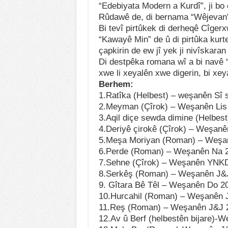
“Edebiyata Modern a Kurdî”, ji bo
Rûdawê de, di bernama “Wêjevan”
Bi tevî pirtûkek di derheqê Cîgerx
“Kawayê Min” de û di pirtûka kurt
çapkirin de ew jî yek ji nivîskaran
Di destpêka romana wî a bi navê “
xwe li xeyalên xwe digerin, bi xey
Berhem:
1.Ratîka (Helbest) – weşanên Sî 
2.Meyman (Çîrok) – Weşanên Lis
3.Aqil diçe sewda dimine (Helbe
4.Deriyê çirokê (Çîrok) – Weşan
5.Meşa Moriyan (Roman) – Weşan
6.Perde (Roman) – Weşanên Na 
7.Sehne (Çîrok) – Weşanên YNK
8.Serkêş (Roman) – Weşanên J&
9. Gîtara Bê Têl – Weşanên Do 
10.Hurcahil (Roman) – Weşanên 
11.Reş (Roman) – Weşanên J&J 
12.Av û Berf (helbestên bijare)-