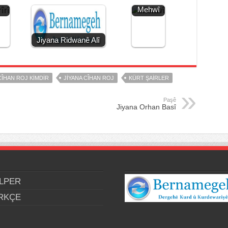
Mehwî
Jiyana Ridwanê Alî
CÎHAN ROJ KIMDIR
JIYANA CÎHAN ROJ
KÜRT ŞAIRLER
Paşê
Jiyana Orhan Basî
LPER
RKÇE