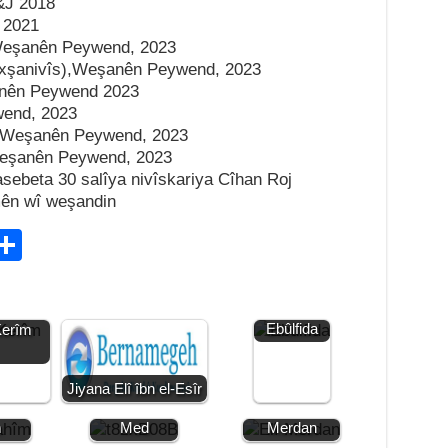
&J 2018
 2021
Weşanên Peywend, 2023
exşanivîs),Weşanên Peywend, 2023
şanên Peywend 2023
wend, 2023
), Weşanên Peywend, 2023
Weşanên Peywend, 2023
asebeta 30 salîya nivîskariya Cîhan Roj
ên wî weşandin
C
S
h
ar
Jiyana
Ebûlfida
Kerîm
e
i
Jiyana Elî îbn el-Esîr
an
Jiyana Mem
Jiyana Elî
m
Med
Merdan
lî
Jiyana