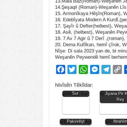
13.Mala Baz(Roman)-Weşanên J
14.Şeşaqil (Roman)-Weşanên Lîs
15. Armonîkaya Hêşîn(Roman), 
16. Edebîyata Modern A Kurdî,(p
17. Şayîr û Defter(helbest), We
18. Asê, (helbest), Weşanên Pey
19. 7 Av 7 Agir û 7 Derî ,(roman
20. Dema Kulîlkan, hemî çîrok, 
Nîşe: Di sala 2023 yan de, bi min
Weşanên Peywendê hemî berhem
F
T
W
M
T
a
wi
h
e
el
o
Nivîsên Têkîldar:
c
tt
at
ss
e
p
Jiyana Rindo
Sur
Jiyana Pîr 
e
er
s
e
gr
y
Reş
b
A
n
a
L
o
p
g
m
n
Jiyana Elî
Jiyana C
Paksirêşt
Ibrahî
o
p
er
k
JIYANA QEDRÎ
Jiyana E