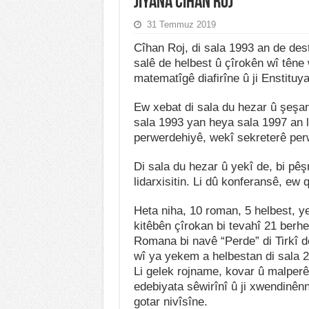
Jiyana Cîhan Roj
31 Temmuz 2019
Cîhan Roj, di sala 1993 an de des
salê de helbest û çîrokên wî têne
matematîgê diafirîne û ji Enstituya
Ew xebat di sala du hezar û şeşan
sala 1993 yan heya sala 1997 an l
perwerdehiyê, wekî sekreterê per
Di sala du hezar û yekî de, bi pêş
lidarxisitin. Li dû konferansê, ew q
Heta niha, 10 roman, 5 helbest, yek
kitêbên çîrokan bi tevahî 21 ber
Romana bi navê “Perde” di Tirkî d
wî ya yekem a helbestan di sala 
Li gelek rojname, kovar û malperê
edebiyata sêwirînî û ji xwendinê
gotar nivîsîne.