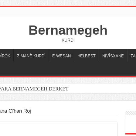
Bernamegeh
KURDÎ
DÎROK
ZIMANÊ KURDÎ
E WEŞAN
HELBEST
NIVÎSXANE
ZA
OVARA BERNAMEGEH DERKET
ana Cîhan Roj