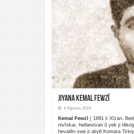
Jiyana Kemal Fewzî
4 Ağustos 2019
Kemal Fewzî
( 1891 li Xîzan, Bed
nivîskar, helbestvan û yek ji têko
hevalên xwe ji aliyê Komara Tirkiy