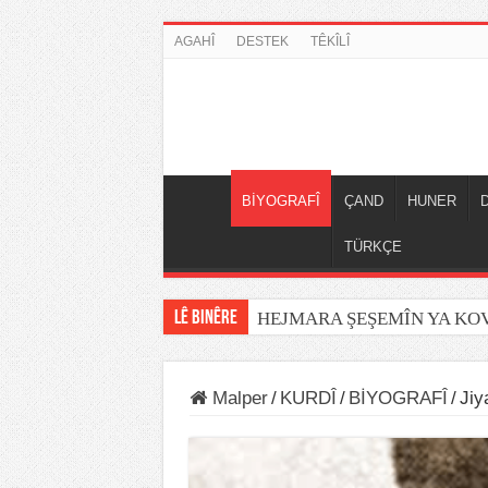
AGAHÎ
DESTEK
TÊKÎLÎ
BİYOGRAFÎ
ÇAND
HUNER
TÜRKÇE
LÊ BINÊRE
HEJMARA ŞEŞEMÎN YA K
Malper
/
KURDÎ
/
BİYOGRAFÎ
/
Jiy