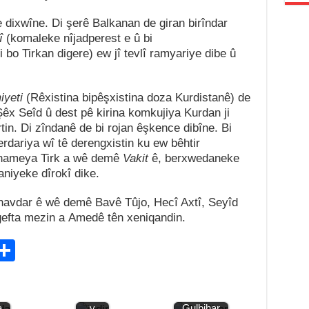
de dixwîne. Di şerê Balkanan de giran birîndar
kî
(komaleke nîjadperest e û bi
 bo Tirkan digere) ew jî tevlî ramyariye dibe û
iyeti
(Rêxistina bipêşxistina doza Kurdistanê) de
Şêx Seîd û dest pê kirina komkujiya Kurdan ji
irtin. Di zîndanê de bi rojan êşkence dibîne. Bi
dariya wî tê derengxistin ku ew bêhtir
ojnameya Tirk a wê demê
Vakit
ê, berxwedaneke
niyeke dîrokî dike.
navdar ê wê demê Bavê Tûjo, Hecî Axtî, Seyîd
gefta mezin a Amedê tên xeniqandin.
C
S
Jiyan
a
h
Kemal
ar
Burka
Jiyana
a
y
Gulbihar