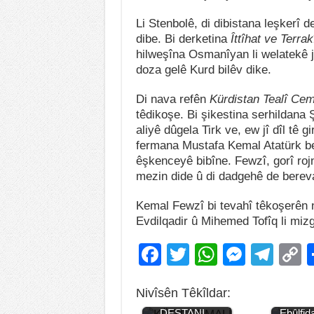
Li Stenbolê, di dibistana leşkerî 
dibe. Bi derketina
Îttîhat ve Terra
hilweşîna Osmanîyan li welatekê ji
doza gelê Kurd bilêv dike.
Di nava refên
Kürdistan Tealî Cem
têdikoşe. Bi şikestina serhildana 
aliyê dûgela Tirk ve, ew jî dîl tê g
fermana Mustafa Kemal Atatürk ber
êşkenceyê bibîne. Fewzî, gorî r
mezin dide û di dadgehê de bereva
Kemal Fewzî bi tevahî têkoşerên 
Evdilqadir û Mihemed Tofîq li miz
F
T
W
M
T
Burhan Kemal /
KABADAYILAR
a
wi
h
e
el
o
KRALI KÜRT
Nivîsên Têkîldar:
c
tt
at
ss
e
p
CEMALİ
Jiyana
DESTANI…
Ebûlfid