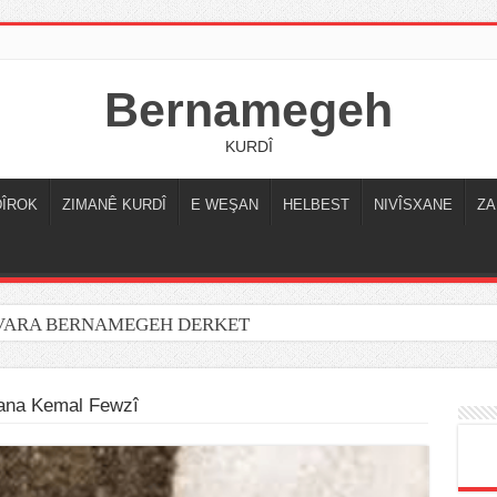
Bernamegeh
KURDÎ
DÎROK
ZIMANÊ KURDÎ
E WEŞAN
HELBEST
NIVÎSXANE
ZA
OVARA BERNAMEGEH DERKET
ana Kemal Fewzî