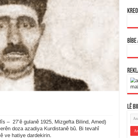
KREO
BİBE
REK
LÊ B
lîs – 27’ê gulanê 1925, Mizgefta Bilind, Amed)
şerên doza azadiya Kurdistanê bû. Bi tevahî
ê ve hatiye dardekirin.