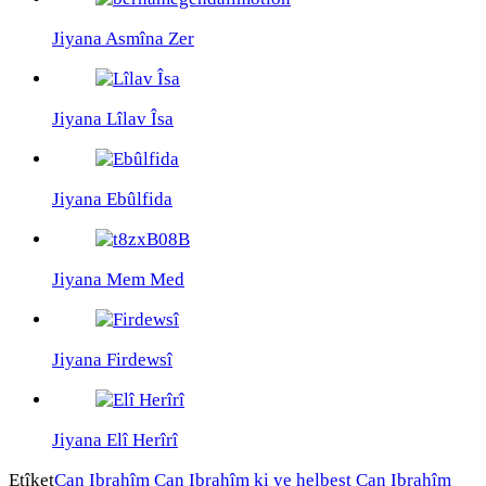
Jiyana Asmîna Zer
Jiyana Lîlav Îsa
Jiyana Ebûlfida
Jiyana Mem Med
Jiyana Firdewsî
Jiyana Elî Herîrî
Etîket
Can Ibrahîm
Can Ibrahîm ki ye
helbest Can Ibrahîm