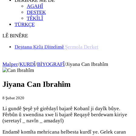
DERBARÊ ME DE
AGAHÎ
DESTEK
TÊKÎLÎ
TÜRKÇE
LÊ BINÊRE
Hejmara (22) a Kovara Şermola Derket
Destana Kela Dimdimê
Malper
/
KURDÎ
/
BİYOGRAFÎ
/
Jiyana Can Ibrahîm
Jiyana Can Ibrahîm
8 Şubat 2020
Li gundê Şeşê yê girêdayî bajarê Kobanî ji dayîk bûye.
Fêrbûn û xwendina xwe li bajarê Reqayê berdewam kiriye
(seretayî _ navîn _ amadayî)
Endamê komîta mehricana helbesta kurdî ye. Gelek caran