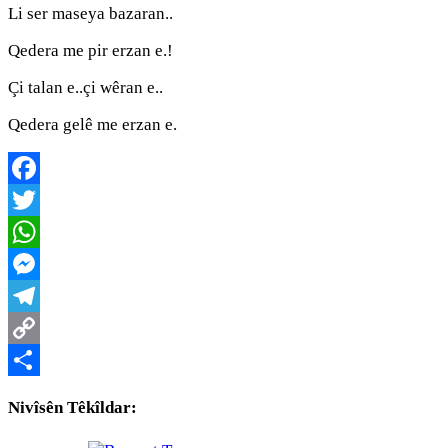
Li ser maseya bazaran..
Qedera me pir erzan e.!
Çi talan e..çi wêran e..
Qedera gelê me erzan e.
Facebook
Twitter
WhatsApp
Messenger
Telegram
Copy
Link
Share
Nivîsên Têkîldar: