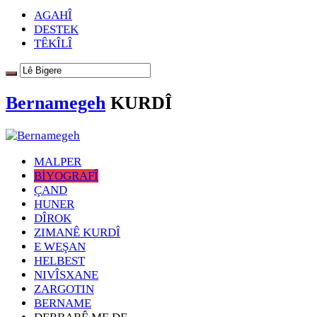
AGAHÎ
DESTEK
TÊKÎLÎ
Bernamegeh
KURDÎ
MALPER
BİYOGRAFÎ
ÇAND
HUNER
DÎROK
ZIMANÊ KURDÎ
E WEŞAN
HELBEST
NIVÎSXANE
ZARGOTIN
BERNAME