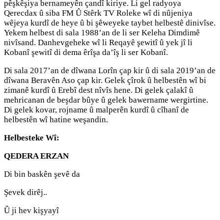
pêşkêşiya bernameyên çandî kiriye. Li gel radyoya
Qerecdax û siba FM Û Stêrk TV Roleke wî di nûjeniya
wêjeya kurdî de heye û bi şêweyeke taybet helbestê dinivîse.
Yekem helbest di sala 1988’an de li ser Keleha Dimdimê
nivîsand. Danhevgeheke wî li Reqayê şewitî û yek jî li
Kobanî şewitî di dema êrîşa da’îş li ser Kobanî.
Di sala 2017’an de dîwana Lorîn çap kir û di sala 2019’an de
dîwana Beravên Aso çap kir. Gelek çîrok û helbestên wî bi
zimanê kurdî û Erebî dest nîvîs hene. Di gelek çalakî û
mehricanan de beşdar bûye û gelek bawername wergirtine.
Di gelek kovar, rojname û malperên kurdî û cîhanî de
helbestên wî hatine weşandin.
Helbesteke Wî:
QEDERA ERZAN
Di bin baskên şevê da
Şevek dirêj..
Û ji hev kişyayî