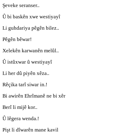
Şeveke seranser..
Û bi baskên xwe westiyayî
Li guhdariya pêgên bilez..
Pêgên bêwar!
Xelekên karwanên melûl..
Û istûxwar û westiyayî
Li her dû piyên xêza..
Rêçika tarî siwar in.!
Bi awirên Ehrîmanê ne bi xêr
Berî li mijê kor..
Û lêgera wenda.!
Pişt li dîwarên mane kavil