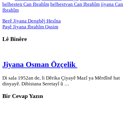
helbesten Can Ibrahîm
helbestvan Can Ibrahîm
jiyana Can
Ibrahîm
Berê
Jiyana Dengbêj Hesîna
Paşê
Jiyana Ibrahîm Qasim
Lê Binêre
Jiyana Osman Özçelik
Di sala 1952an de, li Dêrika Çiyayê Mazî ya Mêrdînê hat
dinyayê. Dibistana Seretayî û …
Bir Cevap Yazın