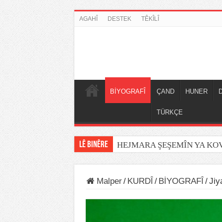
AGAHÎ
DESTEK
TÊKÎLÎ
BİYOGRAFÎ
ÇAND
HUNER
TÜRKÇE
LÊ BINÊRE
HEJMARA ŞEŞEMÎN YA K
Malper
/
KURDÎ
/
BİYOGRAFÎ
/
Jiy