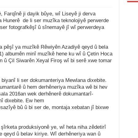
, Farqînê ji dayik bûye, wî Liseyê ji derva
a Hunerê de li ser muzîka teknolojiyê perwerde
ser fotografkêşî û sînemayê jî wî perwerdeya
ya pêşî ya muzîkê Rêwiyên Azadiyê qeyd û bela
(11) albumên minî muzîkê hene ku wî û Çetin Hoca
n û Çil Siwarên Xeyal Firoş wî bi serê xwe tomar
k biyanî li ser dokumanteriya Mewlana dixebite.
umantarê û hem derhêneriya muzîka wê bi hev
 sala 2016an wek derhênerê dokumantarî-
anî dixebite. Ew hem
azîyê bû û bi ser de, montaja xebatan jî bixwe
şîrketa produksiyonê ye, wî heta niha zêdetirî
e qeyd û belav kiriye. Wî derhêneriya wan û