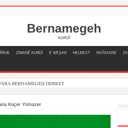
Bernamegeh
KURDÎ
DÎROK
ZIMANÊ KURDÎ
E WEŞAN
HELBEST
NIVÎSXANE
ZA
OVARA BERNAMEGEH DERKET
ana Koçer Yılmazer