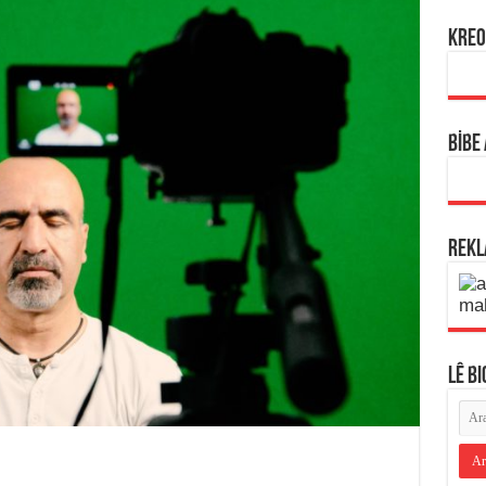
KREO
BİBE
REK
LÊ B