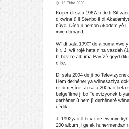
15 Ekim 2020
Koçer di sala 1967an de li Silivanê
dixwîne û li Stenbolê di Akademiy
bûye. Dîsa li heman Akademiyê li 
xwe domand.
Wî di sala 1990î de albuma xwe 
kir. Ji wê rojê heta niha yazdeh 
bi hev re albuma Payîzê qeyd diki
dike.
Di sala 2004 de ji bo Televizyone
Hem derhêneriya wênesaziya dok
re dimeşîne. Ji sala 2005an heta
belgefilmê ji bo Televizyonek biy
derhêner û hem jî derhênerê wênes
çêdikir.
Ji 1992yan û bi vir de ew xwediyê 
200 album ji gelek hunermendan r