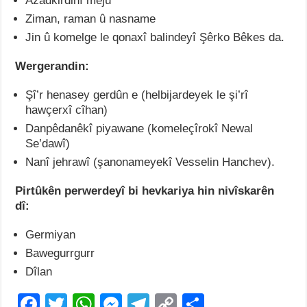
Azadkirdinî mêjû
Ziman, raman û nasname
Jin û komelge le qonaxî balindeyî Şêrko Bêkes da.
Wergerandin:
Şî’r henasey gerdûn e (helbijardeyek le şi’rî
hawçerxî cîhan)
Danpêdanêkî piyawane (komeleçîrokî Newal
Se’dawî)
Nanî jehrawî (şanonameyekî Vesselin Hanchev).
Pirtûkên perwerdeyî bi hevkariya hin nivîskarên
dî:
Germiyan
Bawegurrgurr
Dîlan
BILL
F
T
W
M
T
C
S
GATES û