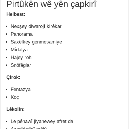
Pirtûkên wê yên çapkirî
Helbest:
Nexşey diwarojî kirêkar
Panorama
Saxêlkey genmesamiye
Mîdalya
Hajey roh
Snöfåglar
Çîrok:
Fentazya
Koç
Lêkolîn:
Le pênawî jiyanewey afret da