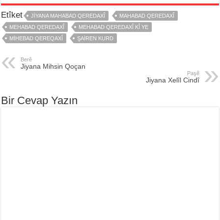
Etîket
JIYANA MAHABAD QEREDAXÎ
MAHABAD QEREDAXÎ
MEHABAD QEREDAXÎ
MEHABAD QEREDAXÎ KÎ YE
MIHEBAD QEREQAXÎ
ŞAIREN KURD
Berê
Jiyana Mihsin Qoçan
Paşê
Jiyana Xelîl Cindî
Bir Cevap Yazın