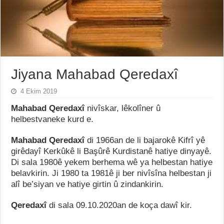
Jiyana Mahabad Qeredaxî
4 Ekim 2019
Mahabad Qeredaxî
nivîskar, lêkolîner û
helbestvaneke kurd e.
Mahabad Qeredaxî
di 1966an de li bajarokê Kifrî yê
girêdayî Kerkûkê li Başûrê Kurdistanê hatiye dinyayê.
Di sala 1980ê yekem berhema wê ya helbestan hatiye
belavkirin. Ji 1980 ta 1981ê ji ber nivîsîna helbestan ji
alî be’siyan ve hatiye girtin û zindankirin.
Qeredaxî
di sala 09.10.2020an de koça dawî kir.