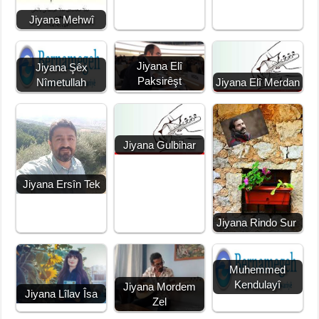
Jiyana Mehwî
Jiyana Elî
Jiyana Şêx
Paksirêşt
Nîmetullah
Jiyana Elî Merdan
Jiyana Gulbihar
Jiyana Ersîn Tek
Jiyana Rindo Sur
Muhemmed
Kendulayî
Jiyana Mordem
Jiyana Lîlav Îsa
Zel