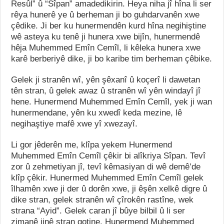
Resûl” û “Sîpan” amadedikirin. Heya niha jî hîna li ser
rêya hunerê ye û berheman ji bo guhdarvanên xwe
çêdike. Ji ber ku hunermendên kurd hîna negihiştine
wê asteya ku tenê ji hunera xwe bijîn, hunermendê
hêja Muhemmed Emîn Cemîl, li kêleka hunera xwe
karê berberiyê dike, ji bo karibe tim berheman çêbike.
Gelek ji stranên wî, yên şêxanî û koçerî li dawetan
tên stran, û gelek awaz û stranên wî yên windayî jî
hene. Hunermend Muhemmed Emîn Cemîl, yek ji wan
hunermendane, yên ku xwedî keda mezine, lê
negihaştiye mafê xwe yî xwezayî.
Li gor jêderên me, klîpa yekem Hunermend
Muhemmed Emîn Cemîl çêkir bi alîkriya Sîpan. Tevî
zor û zehmetiyan jî, tevî kêmasiyan di wê demê’de
klîp çêkir. Hunermed Muhemmed Emîn Cemîl gelek
îlhamên xwe ji der û dorên xwe, ji êşên xelkê digre û
dike stran, gelek stranên wî çîrokên rastîne, wek
strana “Ayid”. Gelek caran jî bûye bilbil û li ser
zimanê jinê stran gotine. Hunermend Muhemmed