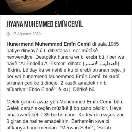
Jiyana Muhemmed Emîn Cemîl
17 Ağustos 2019
Hunermend Muhemmed Emîn Cemîl
di sala 1955
hatiye dinyayê û ti dibistana li ser mûzîkê
nexwendiye. Destpêka hunera wî bi erebî bû ji ber wa
navê “Al-Endelîb Al-Esmer” dihate (العندلیب الاسمر)
lêkirin. Lê dayika wî nahêle ku bi erebî stranan bêje, ji
ber wa hunermend Muhemmed Emîn Cemîl bi kurdî
stranan çêdike û dibêje. 2 kasêt amadekirin bi
alîkariya “Ebdo Elanê”, ê ku ji Dêrikê bû.
Gelek gotin û awaz yên Muhemmed Emîn Cemîl bûn.
Gelek caran skeçên mûzîkê ji bo şano çêdikir. Heya
niha xwedî bêtirî 35 berhemane. Ku tev di rewşek zor
û giran’de hatine amadekirin. Berhemên xwe bi
alîkariya hunermendan: “Merwan Sebrî”, “Selah