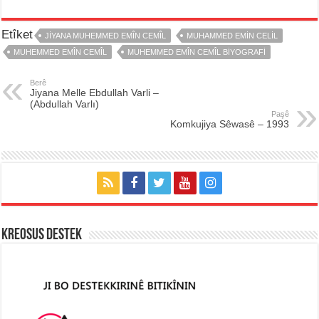
Etîket
JIYANA MUHEMMED EMÎN CEMÎL
MUHAMMED EMIN CELIL
MUHEMMED EMÎN CEMÎL
MUHEMMED EMÎN CEMÎL BIYOGRAFI
Berê
Jiyana Melle Ebdullah Varli –
(Abdullah Varlı)
Paşê
Komkujiya Sêwasê – 1993
KREOSUS DESTEK