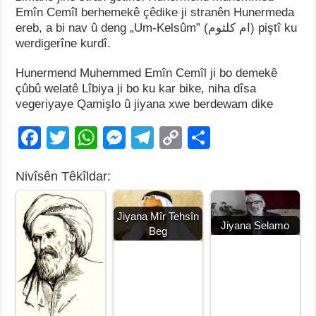
Emîn Cemîl berhemekê çêdike ji stranên Hunermeda
ereb, a bi nav û deng „Um-Kelsûm” (ام كلثوم) piştî ku
werdigerîne kurdî.
Hunermend Muhemmed Emîn Cemîl ji bo demekê
çûbû welatê Lîbiya ji bo ku kar bike, niha dîsa
vegeriyaye Qamişlo û jiyana xwe berdewam dike
F
T
W
M
T
C
S
a
wi
h
e
el
o
h
Nivîsên Têkîldar:
c
tt
at
ss
e
p
ar
e
er
s
e
gr
y
e
Jiyana Mîr Tehsîn
b
A
n
a
Li
Jiyana Selamo
Beg
o
p
g
m
n
o
p
er
k
k