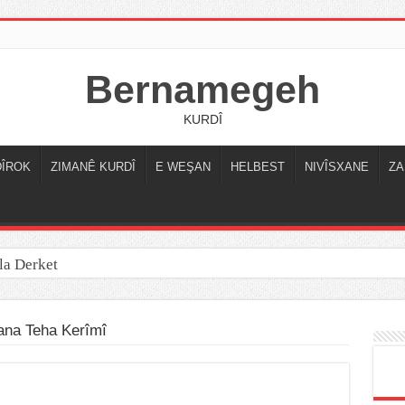
Bernamegeh
KURDÎ
DÎROK
ZIMANÊ KURDÎ
E WEŞAN
HELBEST
NIVÎSXANE
ZA
la Derket
ana Teha Kerîmî