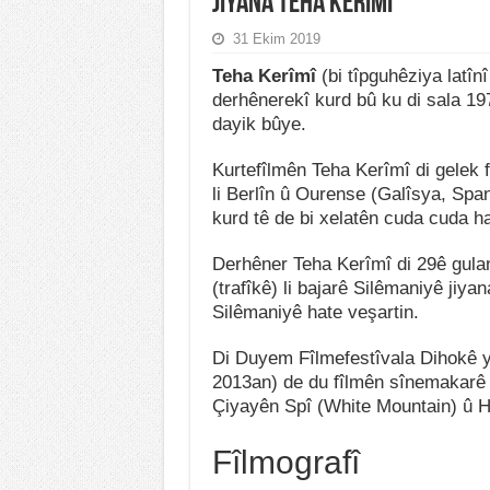
Jiyana Teha Kerîmî
31 Ekim 2019
Teha Kerîmî
(bi tîpguhêziya latînî
derhênerekî kurd bû ku di sala 1975
dayik bûye.
Kurtefîlmên Teha Kerîmî di gelek 
li Berlîn û Ourense (Galîsya, Sp
kurd tê de bi xelatên cuda cuda hat
Derhêner Teha Kerîmî di 29ê gul
(trafîkê) li bajarê Silêmaniyê jiya
Silêmaniyê hate veşartin.
Di Duyem Fîlmefestîvala Dihokê ya
2013an) de du fîlmên sînemakarê 
Çiyayên Spî (White Mountain) û H
Fîlmografî