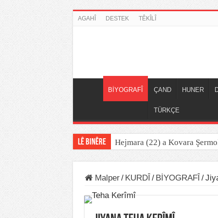
AGAHÎ
DESTEK
TÊKÎLÎ
BİYOGRAFÎ
ÇAND
HUNER
TÜRKÇE
LÊ BINÊRE
Hejmara (22) a Kovara Şermo
Destana Kela Dimdimê
Malper
/
KURDÎ
/
BİYOGRAFÎ
/
Jiy