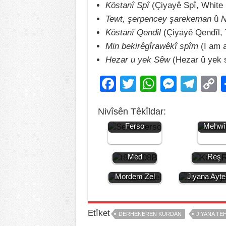
Köstanî Spî
(Çiyayê Spî, White 
Tewt, şerpencey şarekeman
û
N
Köstanî Qendil
(Çiyayê Qendîl, 
Min bekirêgîrawêkî spîm
(I am 
Hezar u yek Sêw
(Hezar û yek s
F
T
W
M
T
a
wi
h
e
el
o
Nivîsên Têkîldar:
c
tt
at
ss
e
p
Jiyana Se’ed
Jiyana
Ferso
Mehwî
e
er
s
e
gr
y
b
A
n
a
L
Jiyana Mem
Jiyana K
Med
Reş
o
p
g
m
n
Jiyana
o
p
er
k
Mordem Zel
Jiyana Ayt
k
Etîket
DERHENEREN KURDAN
JIYANA TEH