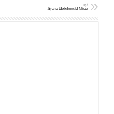
Paşê
Jiyana Ebdulmecîd Mîrza