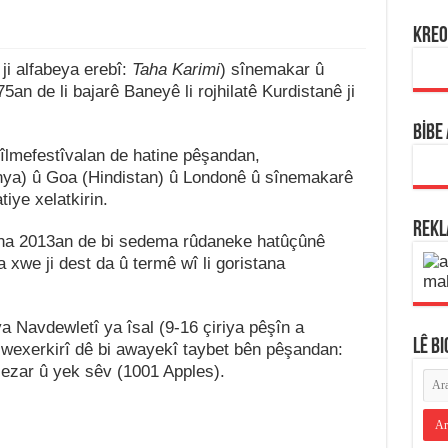
KREO
 ji alfabeya erebî:
Taha Karimi
) sînemakar û
an de li bajarê Baneyê li rojhilatê Kurdistanê ji
BİBE
fîlmefestîvalan de hatine pêşandan,
anya) û Goa (Hindistan) û Londonê û sînemakarê
iye xelatkirin.
REK
ana 2013an de bi sedema rûdaneke hatûçûnê
na xwe ji dest da û termê wî li goristana
 Navdewletî ya îsal (9-16 çiriya pêşîn a
LÊ B
wexerkirî dê bi awayekî taybet bên pêşandan:
ezar û yek sêv (1001 Apples).