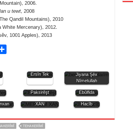
Mountain), 2006.
an u tewt
, 2008
The Qandil Mountains), 2010
a White Mercenary), 2012.
êv, 1001 Apples), 2013
C
S
h
ar
Jiyana
Ersîn Tek
Jiyana Şêx
e
Nîmetullah
i
onê
Jiyana Elî
Jiyana
Paksirêşt
Ebûlfida
JİYANA MERYEM
Jiyana Îbn
enxan
XAN
Hacîb
A KERÎMÎ
TEHA KERÎMÎ