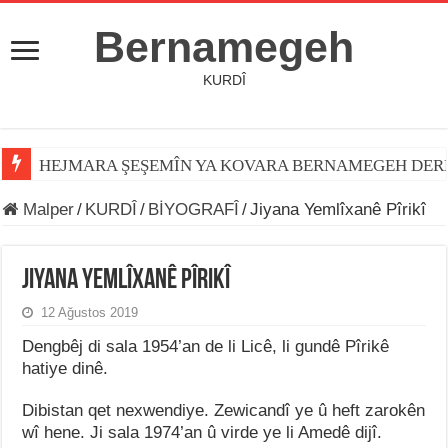
Bernamegeh
KURDÎ
HEJMARA ŞEŞEMÎN YA KOVARA BERNAMEGEH DER
Malper
/
KURDÎ
/
BİYOGRAFÎ
/
Jiyana Yemlîxanê Pîrikî
Jiyana Yemlîxanê Pîrikî
12 Ağustos 2019
Dengbêj di sala 1954’an de li Licê, li gundê Pîrikê
hatiye dinê.
Dibistan qet nexwendiye. Zewicandî ye û heft zarokên
wî hene. Ji sala 1974’an û virde ye li Amedê dijî.